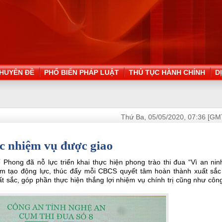
HUYÊN ĐỀ
PHỔ BIẾN PHÁP LUẬT
THỦ TỤC HÀNH CHÍNH
D
Thứ Ba, 05/05/2020, 07:36 [GM
ắc nhiệm vụ được giao
Phong đã nỗ lực triển khai thực hiện phong trào thi đua “Vì an nin
ằm tạo động lực, thúc đẩy mỗi CBCS quyết tâm hoàn thành xuất sắc
t sắc, góp phần thực hiện thắng lợi nhiệm vụ chính trị cũng như côn