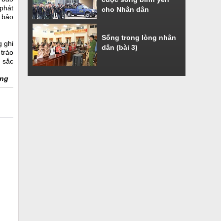
 phát
cho Nhân dân
à bảo
Sống trong lòng nhân
g ghi
dân (bài 3)
 trào
t sắc
ng