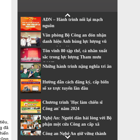
ADN – Hành trình nối lại mạch
nguồn
Văn phòng Bộ Công an đón nhận
danh hiệu Anh hùng lực lượng vũ
trang nhân dân
Tôn vinh 80 tập thể, cá nhân xuất
sắc trong lực lượng Tham mưu
CAND
Những hành trình nặng nghĩa tri ân
Hướng dẫn cách đăng ký, cấp biển
số xe trực tuyến lần đầu
Chương trình 'Học làm chiến sĩ
Công an' năm 2024
Nghệ An: Người dân hài lòng với Bộ
tiêu,
phận một cửa Công an cấp xã
g đã
 hiến
Công an Nghệ An giữ vững thành
cũng
tích dẫn đầu về cải cách hành chính