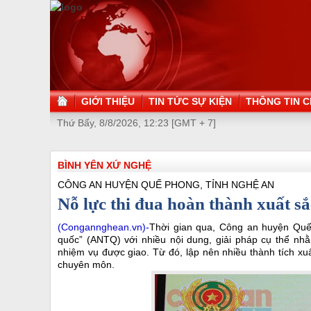
GIỚI THIỆU
TIN TỨC SỰ KIỆN
THÔNG TIN C
Thứ Bẩy, 8/8/2026, 12:23 [GMT + 7]
BÌNH YÊN XỨ NGHỆ
CÔNG AN HUYỆN QUẾ PHONG, TỈNH NGHỆ AN
Nỗ lực thi đua hoàn thành xuất s
(Congannghean.vn)-
Thời gian qua, Công an huyện Quế 
quốc” (ANTQ) với nhiều nội dung, giải pháp cụ thể nh
nhiệm vụ được giao. Từ đó, lập nên nhiều thành tích xuấ
chuyên môn.