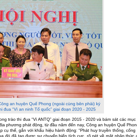
Công an huyện Quế Phong (ngoài cùng bên phải) ký
hi đua “Vì an ninh Tổ quốc” giai đoạn 2020 - 2025
ong trào thi đua “Vì ANTQ” giai đoạn 2015 - 2020 và bám sát các mục 
n địa phương phát động, từ đầu năm đến nay, Công an huyện Quế Phon
áp cụ thể, gắn với khẩu hiệu hành động: “Phát huy truyền thống, cống
ua đó đã tạo được sự chuyển biến tích cực, rõ nét về mặt nhận thức 