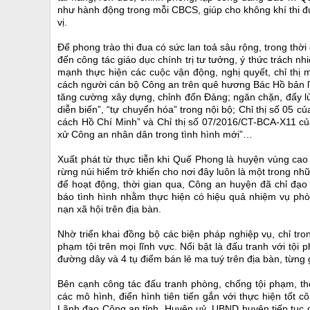
như hành động trong mỗi CBCS, giúp cho không khí thi 
vị.
Để phong trào thi đua có sức lan toả
sâu rộng, trong thờ
đến công tác giáo dục chính trị tư tưởng, ý thức trách n
mạnh thực hiện các cuộc vận động, nghị quyết, chỉ thị
cách người cán bộ Công an trên quê hương Bác Hồ bản lĩ
tăng cường xây dựng, chỉnh đốn Đảng; ngăn chặn, đẩy lùi 
diễn biến”, “tự chuyển hóa” trong nội bộ; Chỉ thị số 05 
cách Hồ Chí Minh” và Chỉ thị số 07/2016/CT-BCA-X11 c
xử Công an nhân dân trong tình hình mới”…
Xuất phát từ thực tiễn khi Quế Phong là huyện vùng cao 
rừng núi hiểm trở khiến cho nơi đây luôn là một trong n
để hoạt động, thời gian qua, Công an huyện đã chỉ đạo
báo tình hình nhằm thực hiện có hiệu quả nhiệm vụ phòn
nạn xã hội trên địa bàn.
Nhờ triển khai đồng bộ các biện pháp nghiệp vụ, chỉ tron
phạm tội trên mọi lĩnh vực. Nổi bật là đấu tranh với tội
đường dây và 4 tụ điểm bán lẻ ma tuý trên địa bàn, từng
Bên cạnh công tác đấu tranh phòng, chống tội phạm, th
các mô hình, điển hình tiên tiến gắn với thực hiện tố
Lãnh đạo Công an tỉnh, Huyện uỷ, UBND huyện tiếp tục d