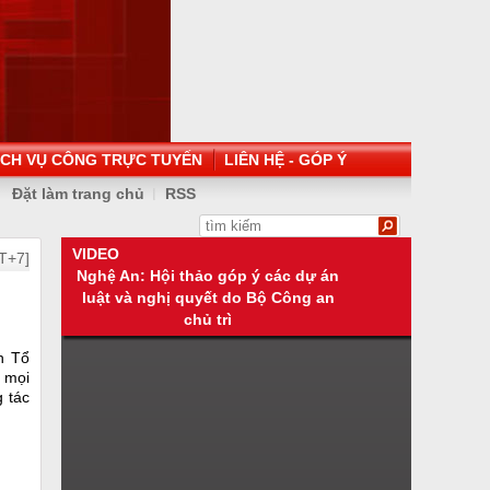
ỊCH VỤ CÔNG TRỰC TUYẾN
LIÊN HỆ - GÓP Ý
Đặt làm trang chủ
RSS
VIDEO
T+7]
Nghệ An: Hội thảo góp ý các dự án
luật và nghị quyết do Bộ Công an
chủ trì
h Tổ
 mọi
g tác