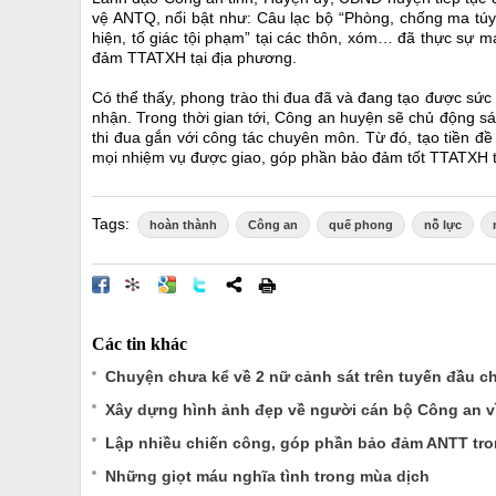
vệ ANTQ, nổi bật như: Câu lạc bộ “Phòng, chống ma túy”;
hiện, tố giác tội phạm” tại các thôn, xóm… đã thực sự m
đảm TTATXH tại địa phương.
Có thể thấy, phong trào thi đua đã và đang tạo được sức 
nhận. Trong thời gian tới, Công an huyện sẽ chủ động sán
thi đua gắn với công tác chuyên môn. Từ đó, tạo tiền đề
mọi nhiệm vụ được giao, góp phần bảo đảm tốt TTATXH tr
Tags:
hoàn thành
Công an
quế phong
nỗ lực
Các tin khác
Chuyện chưa kể về 2 nữ cảnh sát trên tuyến đầu c
Xây dựng hình ảnh đẹp về người cán bộ Công an v
Lập nhiều chiến công, góp phần bảo đảm ANTT tro
Những giọt máu nghĩa tình trong mùa dịch