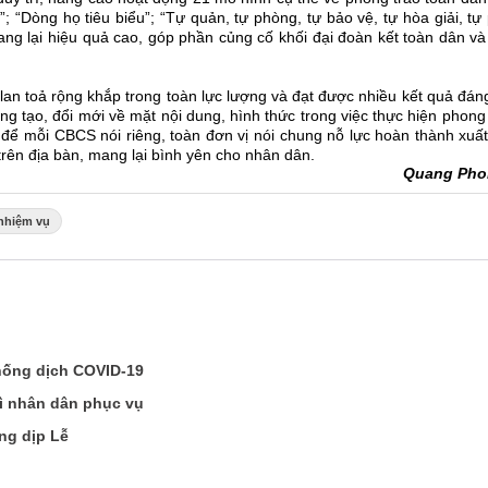
 “Dòng họ tiêu biểu”; “Tự quản, tự phòng, tự bảo vệ, tự hòa giải, tự
ang lại hiệu quả cao, góp phần củng cố khối đại đoàn kết toàn dân v
lan toả rộng khắp trong toàn lực lượng và đạt được nhiều kết quả đán
g tạo, đổi mới về mặt nội dung, hình thức trong việc thực hiện phong
 để mỗi CBCS nói riêng, toàn đơn vị nói chung nỗ lực hoàn thành xuấ
ên địa bàn, mang lại bình yên cho nhân dân.
Quang Pho
nhiệm vụ
hống dịch COVID-19
ì nhân dân phục vụ
ng dịp Lễ