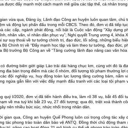
đua được đẩy mạnh một cách mạnh mẽ giữa các tập thể, cá nhân trong
i gian vừa qua, Đảng ủy, Lãnh đạo Công an huyện luôn quan tâm, chú 
hiệm và động lực phấn đấu trong mỗi CBCS. Theo đó, đơn vị đã tiếp tụ
 mà các cấp, ngành phát động, nổi bật là Cuộc vận động “Xây dựng p
nh, nhân văn, vì nhân dân phục vụ”; Nghị quyết Trung ương 4, khóa X
sự suy thoái về tư tưởng chính trị, đạo đức, lối sống, những biểu hiệ
của Bộ Chính trị về “Đẩy mạnh học tập và làm theo tư tưởng, đạo đức, 
ủa Bộ trưởng Bộ Công an về “Tăng cường lãnh đạo nâng cao văn hóa
có đường biên giới giáp Lào trải dài hàng chục km, cùng với đó là đị
hững địa bàn trọng điểm mà các ổ nhóm, đối tượng tội phạm thường lợi
 các đội nghiệp vụ, huy động toàn lực lượng tăng cường bám, nắm v
g ngừa gắn liền với việc đẩy mạnh đấu tranh với các loại tội phạm 
g quý I/2020, đơn vị đã tiến hành điều tra, làm rõ 38 vụ, bắt 45 đối 
 phạm về ma tuý khi bắt 23 vụ, 27 đối tượng; qua đó, triệt xoá thành c
 gây nên nhiều bức xúc, nhức nhối trong nhân dân.
ời gian qua, Công an huyện Quế Phong luôn coi trọng công tác xây 
t công tác phong trào toàn dân bảo vệ ANTQ. Đồng thời chủ động tham
uy trì, nâng cao hoạt động 21 mô hình cụ thể về phong trào toàn dâ