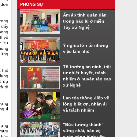
 đơn
PHÓNG SỰ
Nhiều tiện ích khi sử dụng phần
Ấm áp tình quân dân
mềm VNeiD
trọng
trong bão lũ ở miền
Cách đăng ký tài khoản định danh
c đẩy
Tây xứ Nghệ
điện tử
hong
II về
n “tự
Ý nghĩa lớn từ những
phong
việc làm nhỏ
 ứng
Tổ trưởng an ninh, trật
a thế
tự nhiệt huyết, trách
 dụng
nhiệm ở huyện rẻo cao
à dự
xứ Nghệ
và tệ
Lan tỏa thông điệp về
tượng
lòng biết ơn, nhân ái
ông 4
và trách nhiệm
"Bức tường thành"
dựng
vững chãi, bảo vệ
 mưu
n bảo
cuộc sống bình yên