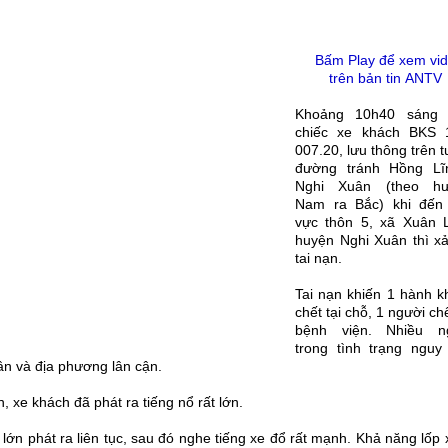
Bấm Play để xem vi
trên bản tin
ANTV
Khoảng 10h40 sáng 
chiếc xe khách BKS 
007.20, lưu thông trên 
đường tránh Hồng Lĩ
Nghi Xuân (theo h
Nam ra Bắc) khi đến
vực thôn 5, xã Xuân L
huyện Nghi Xuân thì xả
tai nạn.
Tai nạn khiến 1 hành k
chết tại chỗ, 1 người chế
bệnh viện. Nhiều n
trong tình trạng nguy 
n và địa phương lân cận.
, xe khách đã phát ra tiếng nổ rất lớn.
lớn phát ra liên tục, sau đó nghe tiếng xe đổ rất mạnh. Khả năng lốp 