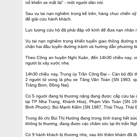
nổ khiến xe mất lái” - một người dân nói.
Sau vụ tai nạn nghiêm trọng kể trên, hàng chục chiến s
để giải cứu hành khách.
Lực lượng cứu hộ đã phải đập vỡ kính để đưa nạn nhân r
Vụ tai nạn nghiêm trọng khiến tuyến giao thông đường 
chặn hai đầu tuyến đường tránh và hướng dẫn phương ti
Theo Công an huyện Nghi Xuân, đến 14h30 chiều nay, vụ 
người bị xây xước nhẹ.
14h30 chiều nay, Trung úy Trần Công Đại – Cán bộ đội 
2 người tử vong là phụ xe Tăng Văn Toàn (SN 1983, q
Trảng Bom, Đồng Nai).
Có 5 người đang bị thương nặng đang được cấp cứu tại 
tại TP Nha Trang, Khánh Hòa); Phạm Văn Toàn (SN 1
Bình Phước); Bùi Mạnh Kiểm (SN 1987, Thái Thụy, Thái B
Trong đó chị Bùi Thị Hường đang trong tình trạng hết 
không bị thương, đang được các chăm sóc tại thị trấn Ng
Có 9 hành khách bị thương nhẹ, sau khi thăm khám đã đ