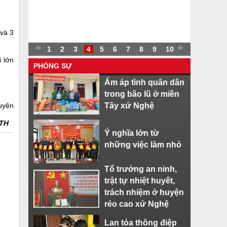
và 3
.
.
1
2
3
4
5
6
7
8
9
10
.
 lớn
PHÓNG SỰ
Ấm áp tình quân dân
trong bão lũ ở miền
uyện
Tây xứ Nghệ
TH
Ý nghĩa lớn từ
những việc làm nhỏ
Tổ trưởng an ninh,
trật tự nhiệt huyết,
trách nhiệm ở huyện
rẻo cao xứ Nghệ
Lan tỏa thông điệp