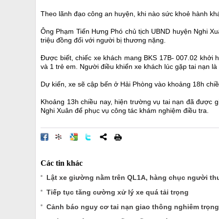
Theo lãnh đạo công an huyện, khi nào sức khoẻ hành khác
Ông Phạm Tiến Hưng Phó chủ tịch UBND huyện Nghi Xuân 
triệu đồng đối với người bị thương nặng.
Được biết, chiếc xe khách mang BKS 17B- 007.02 khởi h
và 1 trẻ em. Người điều khiển xe khách lúc gặp tai nạn là
Dự kiến, xe sẽ cập bến ở Hải Phòng vào khoảng 18h chiều 
Khoảng 13h chiều nay, hiện trường vụ tai nạn đã được 
Nghi Xuân để phục vụ công tác khám nghiệm điều tra.
Các tin khác
Lật xe giường nằm trên QL1A, hàng chục người t
Tiếp tục tăng cường xử lý xe quá tải trọng
Cảnh báo nguy cơ tai nạn giao thông nghiêm trọng