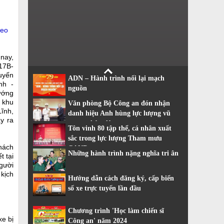
deo
nay,
17B-
tuyến
ADN – Hành trình nối lại mạch
nh -
nguồn
ướng
 khu
Văn phòng Bộ Công an đón nhận
ĩnh,
danh hiệu Anh hùng lực lượng vũ
y ra
trang nhân dân
Tôn vinh 80 tập thể, cá nhân xuất
sắc trong lực lượng Tham mưu
hách
CAND
Những hành trình nặng nghĩa tri ân
t tại
gười
kịch
Hướng dẫn cách đăng ký, cấp biển
số xe trực tuyến lần đầu
Chương trình 'Học làm chiến sĩ
xe bị
Công an' năm 2024