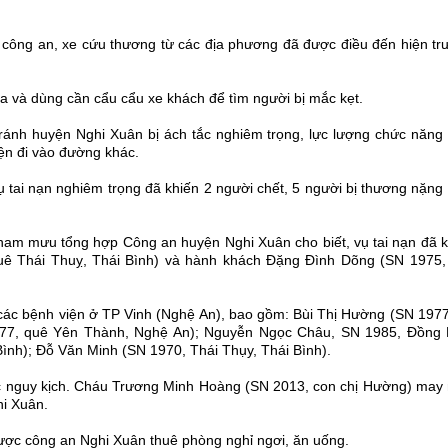
ỹ công an, xe cứu thương từ các địa phương đã được điều đến hiện t
a và dùng cần cẩu cẩu xe khách để tìm người bị mắc kẹt.
tránh huyện Nghi Xuân bị ách tắc nghiêm trọng, lực lượng chức năng 
ện đi vào đường khác.
tai nạn nghiêm trọng đã khiến 2 người chết, 5 người bị thương nặng
tham mưu tổng hợp Công an huyện Nghi Xuân cho biết, vụ tai nạn đã k
uê Thái Thuỵ, Thái Bình) và hành khách Đặng Đình Dõng (SN 1975,
các bệnh viện ở TP Vinh (Nghệ An), bao gồm: Bùi Thị Hường (SN 1977,
977, quê Yên Thành, Nghệ An); Nguyễn Ngọc Châu, SN 1985, Đồng 
ình); Đỗ Văn Minh (SN 1970, Thái Thụy, Thái Bình).
sức nguy kịch. Cháu Trương Minh Hoàng (SN 2013, con chị Hường) may
hi Xuân.
ược công an Nghi Xuân thuê phòng nghỉ ngơi, ăn uống.