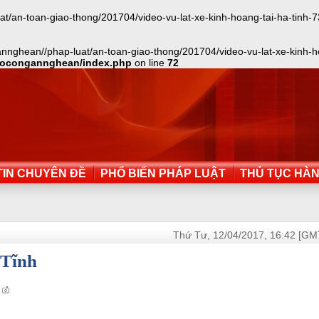
n-toan-giao-thong/201704/video-vu-lat-xe-kinh-hoang-tai-ha-tinh-73225
nghean//phap-luat/an-toan-giao-thong/201704/video-vu-lat-xe-kinh-hoan
aocongannghean/index.php
on line
72
IN CHUYÊN ĐỀ
PHỔ BIẾN PHÁP LUẬT
THỦ TỤC HÀ
Thứ Tư, 12/04/2017, 16:42 [GM
 Tĩnh