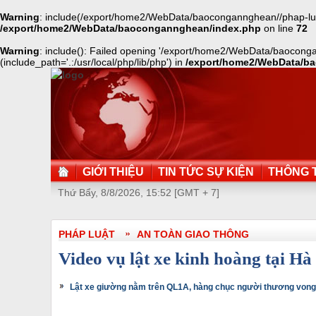
Warning
: include(/export/home2/WebData/baocongannghean//phap-luat/a
/export/home2/WebData/baocongannghean/index.php
on line
72
Warning
: include(): Failed opening '/export/home2/WebData/baocongan
(include_path='.:/usr/local/php/lib/php') in
/export/home2/WebData/b
GIỚI THIỆU
TIN TỨC SỰ KIỆN
THÔNG T
Thứ Bẩy, 8/8/2026, 15:52 [GMT + 7]
PHÁP LUẬT
AN TOÀN GIAO THÔNG
Video vụ lật xe kinh hoàng tại Hà
Lật xe giường nằm trên QL1A, hàng chục người thương vong