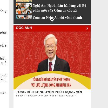
Nghệ An: Người dân hài lòng với Bộ
rường
phận một cửa Công an cấp xã
Công an Nghệ An giữ vững thành
tích dẫn đầu về cải cách hành chính
GÓC ẢNH
Nhiều tiện ích khi sử dụng phần
phải
mềm VNeiD
Cách đăng ký tài khoản định danh
 và 9
điện tử
hiến
 quê
 trú
Phú,
DANH DỰ LÀ ĐIỀU THIÊNG LIÊNG, CAO
TỔNG BÍ THƯ NGUYỄN PHÚ TRỌNG VỚI
Công an 
 mắn
QUÝ NHẤT
LỰC LƯỢNG CÔNG AN NHÂN DÂN
năm 202