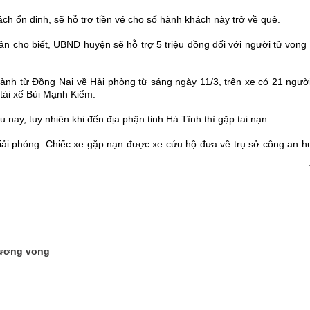
h ổn định, sẽ hỗ trợ tiền vé cho số hành khách này trở về quê.
cho biết, UBND huyện sẽ hỗ trợ 5 triệu đồng đối với người tử vong 
ành từ Đồng Nai về Hải phòng từ sáng ngày 11/3, trên xe có 21 người
 tài xế Bùi Mạnh Kiểm.
nay, tuy nhiên khi đến địa phận tỉnh Hà Tĩnh thì gặp tai nạn.
giải phóng. Chiếc xe gặp nạn được xe cứu hộ đưa về trụ sở công an h
hương vong