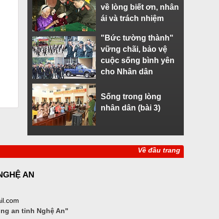
về lòng biết ơn, nhân
ái và trách nhiệm
"Bức tường thành"
vững chãi, bảo vệ
cuộc sống bình yên
cho Nhân dân
Sống trong lòng
nhân dân (bài 3)
Về đầu trang
 NGHỆ AN
il.com
ông an tỉnh Nghệ An"