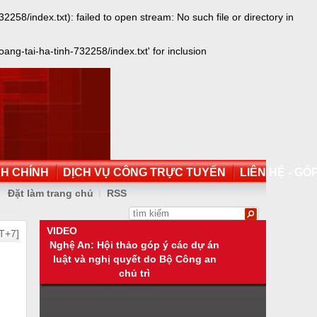
8/index.txt): failed to open stream: No such file or directory in
g-tai-ha-tinh-732258/index.txt' for inclusion
NH CHÍNH
DỊCH VỤ CÔNG TRỰC TUYẾN
LIÊN HỆ - GÓP
Đặt làm trang chủ
RSS
VIDEO
T+7]
Nghệ An: Hội thảo góp ý các dự án
luật và nghị quyết do Bộ Công an
chủ trì