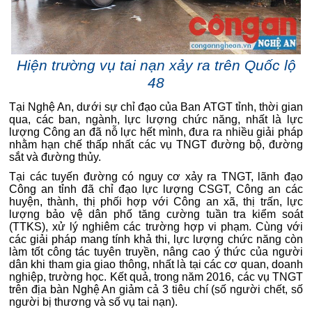
Hiện trường vụ tai nạn xảy ra trên Quốc lộ
48
Tại Nghệ An, dưới sự chỉ đạo của Ban ATGT tỉnh, thời gian
qua, các ban, ngành, lực lượng chức năng, nhất là lực
lượng Công an đã nỗ lực hết mình, đưa ra nhiều giải pháp
nhằm hạn chế thấp nhất các vụ TNGT đường bộ, đường
sắt và đường thủy.
Tại các tuyến đường có nguy cơ xảy ra TNGT, lãnh đạo
Công an tỉnh đã chỉ đạo lực lượng CSGT, Công an các
huyện, thành, thị phối hợp với Công an xã, thị trấn, lực
lượng bảo vệ dân phố tăng cường tuần tra kiểm soát
(TTKS), xử lý nghiêm các trường hợp vi phạm.
Cùng với
các giải pháp mang tính khả thi, lực lượng chức năng còn
làm tốt công tác tuyên truyền, nâng cao ý thức của người
dân khi tham gia giao thông, nhất là tại các cơ quan, doanh
nghiệp, trường học.
Kết quả, trong năm 2016, các vụ TNGT
trên địa bàn Nghệ An giảm cả 3 tiêu chí (số người chết, số
người bị thương và số vụ tai nạn).