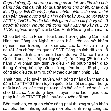
đoạn đường, địa phương thường có xe tải, xe đầu kéo chở
hàng hóa, đất đá, cát sỏi quá tải trọng cho phép, chạy quá
tốc độ quy định để xử lý nghiêm nhằm giảm thiểu các vụ tai
nạn trên tuyến đường này. Tính đến ngày 30/3, so với tháng
2/2017, TNGT trên địa bàn tỉnh giảm 2 tiêu chí (số vụ và số
người tử vong). Nhưng chỉ trong ngày 31/3 lại xảy ra 2 vụ
TNGT nghiêm trọng"
, Đại tá Cao Minh Phượng nhấn mạnh.
Chiều 6/4, Đại tá Phạm Hoài Nam, Trưởng phòng Cảnh sát
Hình sự Công an Nghệ An cho biết, trên cơ sở khám
nghiệm hiện trường, lời khai của các lái xe và những
người làm chứng, cơ quan CSĐT Công an tỉnh đã khởi tố
và ra quyết định tạm giam 2 tháng đối với 2 tài xế Trương
Quốc Trung (34 tuổi) và Nguyễn Quốc Dũng (25 tuổi) về
hành vi vi phạm quy định về điều khiển phương tiện giao
thông đường bộ gây hậu quả nghiêm trọng để phục vụ
công tác điều tra, làm rõ, xử lý theo quy định pháp luật.
Thiết nghĩ, việc tuyên truyền, vận động nhân dân tham gia
đảm bảo TTATGT trên tuyến quốc lộ là hết sức quan trọng,
nhất là đối với các chủ phương tiện ôtô, các tài xế xe tải, xe
chở khách... Nội dung tuyên truyền, phổ biến, giáo dục
pháp luật về TTATGT phải thường xuyên đổi mới.
Bên cạnh đó, cơ quan chức năng phải thường xuyên khảo
sát, phát hiện những bất cập mới phát sinh trong công tác