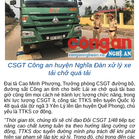
CSGT Công an huyện Nghĩa Đàn xử lý xe
tải chở quá tải
Đại tá Cao Minh Phượng, Trưởng phòng CSGT đường bộ,
đường sắt Công an tỉnh cho biết: Lái xe chở quá tải bao
giờ cũng tìm mọi cách né tránh lực lượng chức năng, trong
khi lực lượng CSGT ít, công tác TTKS trên tuyến Quốc lộ
48 quá dài (từ ngã 3 Yên Lý lên tận huyện Quế Phong), chủ
yếu là TTKS cơ động.
"Thời gian tới, chúng tôi sẽ chỉ đạo Đội CSGT 1/48 tiếp tục
nâng cao chất lượng tuần tra theo hướng tăng cường cơ
động, TTKS dọc tuyến đường mình phụ trách để khi phát
hiện sai phạm sẽ lập tức xử lý. Trong đó, chú trọng đến các