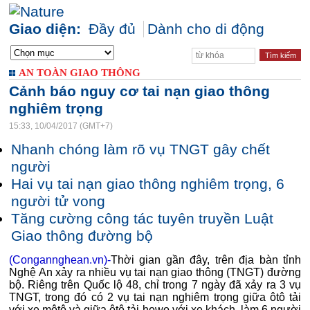
Giao diện:
Đầy đủ
Dành cho di động
AN TOÀN GIAO THÔNG
Cảnh báo nguy cơ tai nạn giao thông
nghiêm trọng
15:33, 10/04/2017 (GMT+7)
Nhanh chóng làm rõ vụ TNGT gây chết
người
Hai vụ tai nạn giao thông nghiêm trọng, 6
người tử vong
Tăng cường công tác tuyên truyền Luật
Giao thông đường bộ
(Congannghean.vn)-
Thời gian gần đây, trên địa bàn tỉnh
Nghệ An xảy ra nhiều vụ tai nạn giao thông (TNGT) đường
bộ. Riêng trên Quốc lộ 48, chỉ trong 7 ngày đã xảy ra 3 vụ
TNGT, trong đó có 2 vụ tai nạn nghiêm trọng giữa ôtô tải
với xe môtô và giữa ôtô tải howo với xe khách, làm 6 người