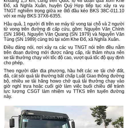
khoảng 1,5 km, cũng trên Quốc lộ 48 đoạn qua xóm Khe
Đổ, xã Nghĩa Xuân, huyện Quỳ Hợp tiếp tục xảy ra vụ
TNGT nghiêm trọng giữa xe ôtô đầu kéo BKS 38C-011.10
với xe máy BKS 37X6-6355.
Hậu quả, 1 người đi trên xe máy tử vong tại chỗ và 2 người
tử vong trên đường đi cấp cứu, gồm: Nguyễn Văn Chính
(SN 1984), Nguyễn Văn Quang (SN 1979) và Nguyễn Văn
Tùng (SN 1989) cùng trú tại xóm Khe Đổ, xã Nghĩa Xuân.
Điều đáng nói, nơi xảy ra các vụ TNGT nói trên đều nằm
trên đoạn đường mới được nâng cấp, rải thảm nhựa nên
xe tải thường chạy với tốc độ cao, vượt quá tốc độ quy định
cho phép.
Theo người dân địa phương, hầu hết các xe tải chở đất,
đá, cát sỏi quá tải thường bất chấp Luật Giao thông đường
bộ, nhiều xe tải hãng howo chở quá tải thường chạy vào
giờ nghỉ trưa hoặc cuối giờ làm việc buổi chiều để tránh
lực lượng CSGT làm nhiệm vụ TTKS trên tuyến đường
này.