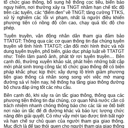
tổ chức giao thông, bổ sung hệ thống cọc tiêu, biển báo
nguy hiểm, nơi thường xảy ra TNGT nhằm hạn chế tốc độ
trên các tuyến, các “điểm đen” về TNGT; tăng cường TTKS,
xử lý nghiêm các lỗi vi phạm, nhất là người điều khiển
phương tiện có nồng độ cồn cao, chạy quá tốc độ cho
phép.
Tuyên truyền, vận động nhân dân tham gia đảm bảo
TTATGT: Thông qua các cơ quan thông tin đại chúng tuyên
truyền về tình hình TTATGT; cần đổi mới hình thức và nội
dung tuyên truyền, phổ biến, giáo dục pháp luật về TTATGT
như: Triển lãm panô ảnh, phát tờ rơi tuyên truyền… Bên
cạnh đó, thường xuyên khảo sát, phát hiện những bất cập
mới phát sinh trong công tác tổ chức giao thông để có biện
pháp khắc phục kịp thời; xây dựng lộ trình giảm phương
tiện giao thông cá nhân song song với việc mở mang
đường sá vì hiện nay, hệ thống hạ tầng giao thông đường
bộ chưa đáp ứng tốt các nhu cầu.
Bên cạnh đó, khi xảy ra ùn tắc giao thông, thông qua các
phương tiện thông tin đại chúng, cơ quan Nhà nước cần có
trách nhiệm nhanh chóng thông báo cho các lái xe ôtô biết
nơi nào ùn tắc để đi đường khác và báo lực lượng chức
năng đến giải quyết. Có như vậy mới tạo được tính bất ngờ
và hạn chế sự chủ quan của người tham gia giao thông.
Mục đích là để tạo thói quen cho người tham gia giao thông