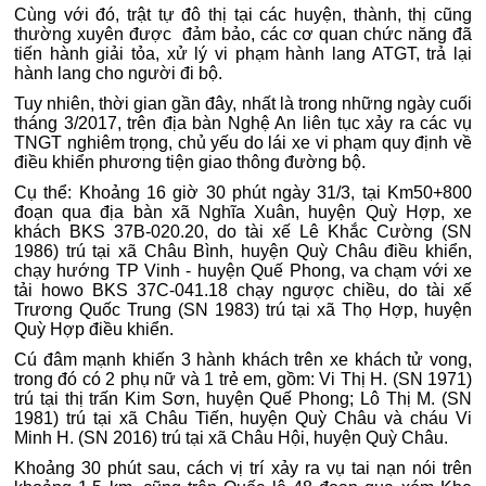
Cùng với đó, trật tự đô thị tại các huyện, thành, thị cũng
thường xuyên được đảm bảo, các cơ quan chức năng đã
tiến hành giải tỏa, xử lý vi phạm hành lang ATGT, trả lại
hành lang cho người đi bộ.
Tuy nhiên, thời gian gần đây, nhất là trong những ngày cuối
tháng 3/2017, trên địa bàn Nghệ An liên tục xảy ra các vụ
TNGT nghiêm trọng, chủ yếu do lái xe vi phạm quy định về
điều khiển phương tiện giao thông đường bộ.
Cụ thể: Khoảng 16 giờ 30 phút ngày 31/3, tại Km50+800
đoạn qua địa bàn xã Nghĩa Xuân, huyện Quỳ Hợp, xe
khách BKS 37B-020.20, do tài xế Lê Khắc Cường (SN
1986) trú tại xã Châu Bình, huyện Quỳ Châu điều khiển,
chạy hướng TP Vinh - huyện Quế Phong, va chạm với xe
tải howo BKS 37C-041.18 chạy ngược chiều, do tài xế
Trương Quốc Trung (SN 1983) trú tại xã Thọ Hợp, huyện
Quỳ Hợp điều khiển.
Cú đâm mạnh khiến 3 hành khách trên xe khách tử vong,
trong đó có 2 phụ nữ và 1 trẻ em, gồm: Vi Thị H. (SN 1971)
trú tại thị trấn Kim Sơn, huyện Quế Phong; Lô Thị M. (SN
1981) trú tại xã Châu Tiến, huyện Quỳ Châu và cháu Vi
Minh H. (SN 2016) trú tại xã Châu Hội, huyện Quỳ Châu.
Khoảng 30 phút sau, cách vị trí xảy ra vụ tai nạn nói trên