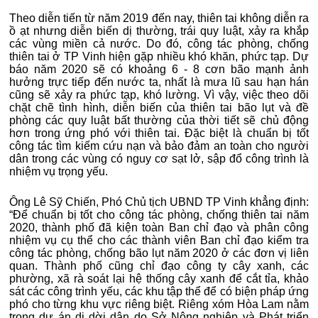
Theo diễn tiến từ năm 2019 đến nay, thiên tai không diễn ra
ồ ạt nhưng diễn biến dị thường, trái quy luật, xảy ra khắp
các vùng miền cả nước. Do đó, công tác phòng, chống
thiên tai ở TP Vinh hiện gặp nhiều khó khăn, phức tạp. Dự
báo năm 2020 sẽ có khoảng 6 - 8 cơn bão mạnh ảnh
hưởng trực tiếp đến nước ta, nhất là mưa lũ sau hạn hán
cũng sẽ xảy ra phức tạp, khó lường. Vì vậy, việc theo dõi
chặt chẽ tình hình, diễn biến của thiên tai bão lụt và đề
phòng các quy luật bất thường của thời tiết sẽ chủ động
hơn trong ứng phó với thiên tai. Đặc biệt là chuẩn bị tốt
công tác tìm kiếm cứu nạn và bảo đảm an toàn cho người
dân trong các vùng có nguy cơ sạt lở, sập đổ công trình là
nhiệm vụ trọng yếu.
Ông Lê Sỹ Chiến, Phó Chủ tịch UBND TP Vinh khẳng định:
“Để chuẩn bị tốt cho công tác phòng, chống thiên tai năm
2020, thành phố đã kiện toàn Ban chỉ đạo và phân công
nhiệm vụ cụ thể cho các thành viên Ban chỉ đạo kiểm tra
công tác phòng, chống bão lụt năm 2020 ở các đơn vị liên
quan. Thành phố cũng chỉ đạo công ty cây xanh, các
phường, xã rà soát lại hệ thống cây xanh để cắt tỉa, khảo
sát các công trình yếu, các khu tập thể để có biện pháp ứng
phó cho từng khu vực riêng biệt. Riêng xóm Hòa Lam nằm
trong dự án di dời dân do Sở Nông nghiệp và Phát triển