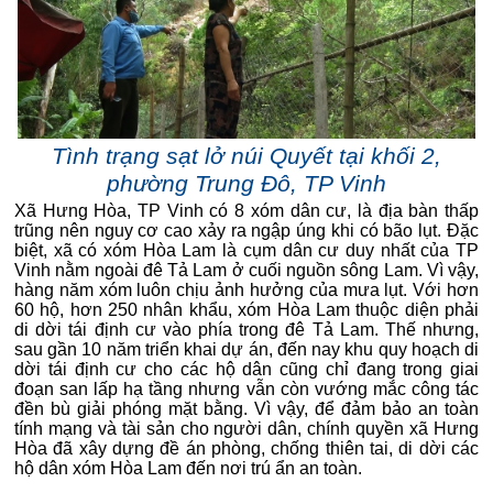
Tình trạng sạt lở núi Quyết tại khối 2,
phường Trung Đô, TP Vinh
Xã Hưng Hòa, TP Vinh có 8 xóm dân cư, là địa bàn thấp
trũng nên nguy cơ cao xảy ra ngập úng khi có bão lụt. Đặc
biệt, xã có xóm Hòa Lam là cụm dân cư duy nhất của TP
Vinh nằm ngoài đê Tả Lam ở cuối nguồn sông Lam. Vì vậy,
hàng năm xóm luôn chịu ảnh hưởng của mưa lụt. Với hơn
60 hộ, hơn 250 nhân khẩu, xóm Hòa Lam thuộc diện phải
di dời tái định cư vào phía trong đê Tả Lam. Thế nhưng,
sau gần 10 năm triển khai dự án, đến nay khu quy hoạch di
dời tái định cư cho các hộ dân cũng chỉ đang trong giai
đoạn san lấp hạ tầng nhưng vẫn còn vướng mắc công tác
đền bù giải phóng mặt bằng. Vì vậy, để đảm bảo an toàn
tính mạng và tài sản cho người dân, chính quyền xã Hưng
Hòa đã xây dựng đề án phòng, chống thiên tai, di dời các
hộ dân xóm Hòa Lam đến nơi trú ẩn an toàn.