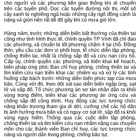
cho người và các phương tiện giao thông khi di chuyển
trên các tuyến phố. Dọc các tuyến đường nội thị, một số
cây xanh bị nghiêng ngả hoặc những cây ngô đồng cành lá
nặng và giòn nên rất dễ đổ gãy khi có mưa gió lớn.
Hàng năm, trước những diễn biến bất thường của thiên tai
cũng như tình hình thực tế, chính quyền TP Vinh đã chỉ đạo
các phường, xã chuẩn bị tốt phương châm 4 tại chỗ. Đồng
thời, yêu cầu các đơn vị phối hợp, tổ chức diễn tập phòng,
chống thiên tai, nhất là chống sập đổ và cứu nạn cứu hộ.
Cấp ủy, chính quyền các phường, xã triển khai kế hoạch,
biện pháp ứng phó; Ban chỉ huy phòng, chống thiên tai và
tìm kiếm cứu nạn triển khai các nhiệm vụ và xử lý các tình
huống cấp bách trước những diễn biến phức tạp của mưa
bão. Cùng với đó, theo dõi sát sao diễn biến ngập úng, sạt
lở và sập đổ. Tổ chức phương án sơ tán nhân dân ra khỏi
vùng trọng điểm, triển khai các phương án ứng cứu và
chống sập đổ công trình. Huy động các lực lượng chức
năng khẩn trương tham gia di dời, cưỡng chế các hộ dân
bị ảnh hưởng mưa bão và có nguy cơ sạt lở, sập đổ ra khỏi
vùng nguy hiểm. Thông qua các cuộc diễn tập phòng,
chống thiên tai và tìm kiếm cứu nạn nhằm nâng cao chuyên
môn cho các thành viên Ban chỉ huy, các lực lượng chức
năng và người dân trong phòng, chống bão lụt.