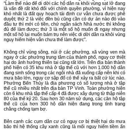
“Làm thế nào để di dời các hộ dân ra khỏi vùng sạt lở đang
là vấn đề rất khó đối với chính quyền phường, vì hiện nay
khó nhất là đất quy hoạch tái định cư vẫn chưa được phê
duyệt; thứ 2 là việc đền bù cũng cần có dự án nào đó vào
đầu tư thì mới có tiền, chứ ngân sách Nhà nước thì không
đủ để làm được; thứ 3 là một số hộ muốn đi ngay nhưng
một số hộ lại muốn bám trụ nên việc di dời dân ra khỏi vùng
nguy hiểm hiện vẫn chưa thể làm được”.
Không chỉ vùng sông, núi ở các phường, xã vùng ven mà
ngay ở các phường trung tâm của thành phố, nguy cơ thiệt
hại do ảnh hưởng thiên tai cũng rất lớn. Trên địa bàn thành
phố hiện có 35 khu nhà ở tập thể cũ với hơn 1.000 hộ dân
đang sinh sống trong các ngôi nhà đã xuống cấp nên khi có
mưa bão lớn, nguy cơ sập đổ có thể xảy ra bất cứ lúc nào.
Phường Bến Thủy là địa phương có số lượng nhà ở tập
thể cũ nhiều nhất trên địa bàn TP Vinh. Toàn phường hiện
còn 6 khu nhà tập thể cấp 4 đã được xây dựng từ thập niên
80 của thế kỷ 20. Sau hơn 30 năm sử dụng, các căn hộ tập
thể cũ của hơn 300 hộ dân hiện đang trong tình trạng
chằng chống tạm bợ.
Bên cạnh các cụm dân cư có nguy cơ bị thiệt hại do mưa
bão thì hệ thống cây xanh cũng là mối nguy hiểm tiềm ẩn