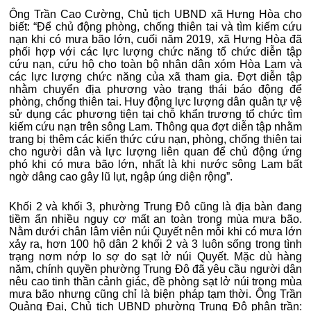
Ông Trần Cao Cường, Chủ tịch UBND xã Hưng Hòa cho
biết: “Để chủ động phòng, chống thiên tai và tìm kiếm cứu
nạn khi có mưa bão lớn, cuối năm 2019, xã Hưng Hòa đã
phối hợp với các lực lượng chức năng tổ chức diễn tập
cứu nạn, cứu hộ cho toàn bộ nhân dân xóm Hòa Lam và
các lực lượng chức năng của xã tham gia. Đợt diễn tập
nhằm chuyển địa phương vào trạng thái báo động để
phòng, chống thiên tai. Huy động lực lượng dân quân tự vệ
sử dụng các phương tiện tại chỗ khẩn trương tổ chức tìm
kiếm cứu nạn trên sông Lam. Thông qua đợt diễn tập nhằm
trang bị thêm các kiến thức cứu nạn, phòng, chống thiên tai
cho người dân và lực lượng liên quan để chủ động ứng
phó khi có mưa bão lớn, nhất là khi nước sông Lam bất
ngờ dâng cao gây lũ lụt, ngập úng diện rộng”.
Khối 2 và khối 3, phường Trung Đô cũng là địa bàn đang
tiềm ẩn nhiều nguy cơ mất an toàn trong mùa mưa bão.
Nằm dưới chân lâm viên núi Quyết nên mỗi khi có mưa lớn
xảy ra, hơn 100 hộ dân 2 khối 2 và 3 luôn sống trong tình
trạng nơm nớp lo sợ do sạt lở núi Quyết. Mặc dù hàng
năm, chính quyền phường Trung Đô đã yêu cầu người dân
nêu cao tinh thần cảnh giác, đề phòng sạt lở núi trong mùa
mưa bão nhưng cũng chỉ là biện pháp tạm thời. Ông Trần
Quảng Đại, Chủ tịch UBND phường Trung Đô phân trần: