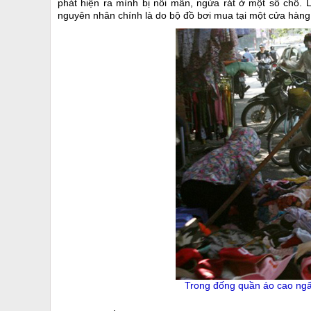
phát hiện ra mình bị nổi mẩn, ngứa rát ở một số chỗ.
nguyên nhân chính là do bộ đồ bơi mua tại một cửa hàng 
Trong đống quần áo cao ngấ