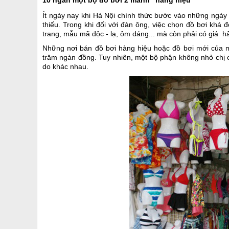
10 ngàn một bộ đồ bơi 2 mảnh "hàng hiệu"
Ít ngày nay khi Hà Nội chính thức bước vào những ngày h
thiếu. Trong khi đối với đàn ông, việc chọn đồ bơi khá 
trang, mẫu mã độc - lạ, ôm dáng... mà còn phải có giá h
Những nơi bán đồ bơi hàng hiệu hoặc đồ bơi mới của m
trăm ngàn đồng. Tuy nhiên, một bộ phận không nhỏ chị e
do khác nhau.