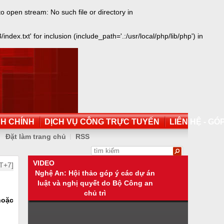
open stream: No such file or directory in
.txt' for inclusion (include_path='.:/usr/local/php/lib/php') in
NH CHÍNH
DỊCH VỤ CÔNG TRỰC TUYẾN
LIÊN HỆ - GÓP
Đặt làm trang chủ
RSS
VIDEO
T+7]
Nghệ An: Hội thảo góp ý các dự án
luật và nghị quyết do Bộ Công an
chủ trì
hoặc