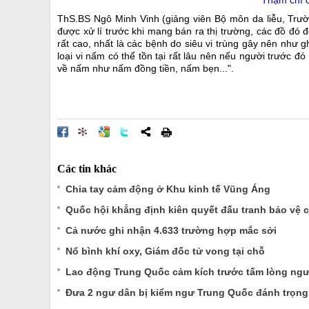
Thậm chí c
ThS.BS Ngô Minh Vinh (giảng viên Bộ môn da liễu, Trư
được xử lí trước khi mang bán ra thị trường, các đồ đó đ
rất cao, nhất là các bệnh do siêu vi trùng gây nên như g
loại vi nấm có thể tồn tại rất lâu nên nếu người trước đ
về nấm như nấm đồng tiền, nấm bẹn...".
Các tin khác
Chia tay cảm động ở Khu kinh tế Vũng Áng
Quốc hội khẳng định kiên quyết đấu tranh bảo vệ 
Cả nước ghi nhận 4.633 trường hợp mắc sởi
Nổ bình khí oxy, Giám đốc tử vong tại chỗ
Lao động Trung Quốc cảm kích trước tấm lòng ngư
Đưa 2 ngư dân bị kiểm ngư Trung Quốc đánh trọng t