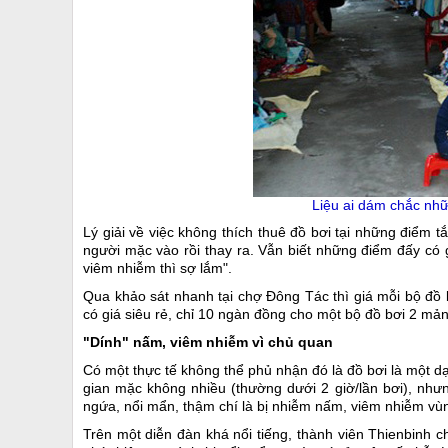
Liệu ai dám chắc nh
Lý giải về việc không thích thuê đồ bơi tại những điểm t
người mặc vào rồi thay ra. Vẫn biết những điểm đấy có
viêm nhiễm thì sợ lắm".
Qua khảo sát nhanh tại chợ Đông Tác thì giá mỗi bộ đồ 
có giá siêu rẻ, chỉ 10 ngàn đồng cho một bộ đồ bơi 2 mản
"Dính" nấm, viêm nhiễm vì chủ quan
Có một thực tế không thể phủ nhận đó là đồ bơi là một 
gian mặc không nhiều (thường dưới 2 giờ/lần bơi), như
ngứa, nổi mẩn, thậm chí là bị nhiễm nấm, viêm nhiễm vùn
Trên một diễn đàn khá nổi tiếng, thành viên Thienbinh