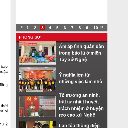
.
.
1
2
3
4
5
6
7
8
9
10
.
PHÓNG SỰ
Ấm áp tình quân dân
trong bão lũ ở miền
Tây xứ Nghệ
t bao
hoặc
Ý nghĩa lớn từ
những việc làm nhỏ
 đống
Tổ trưởng an ninh,
trật tự nhiệt huyết,
 thời
trách nhiệm ở huyện
m bị
rẻo cao xứ Nghệ
hứ 2
Lan tỏa thông điệp