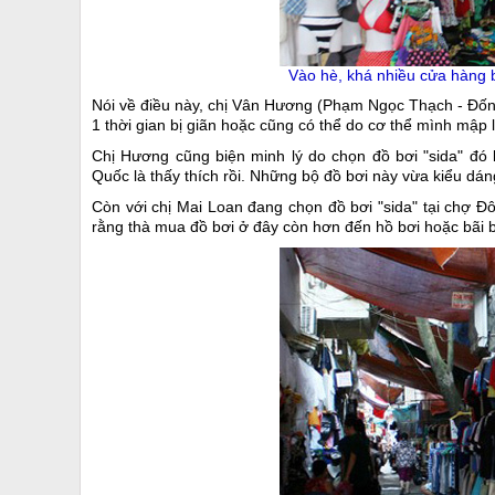
Vào hè, khá nhiều cửa hàng 
Nói về điều này, chị Vân Hương (Phạm Ngọc Thạch - Đốn
1 thời gian bị giãn hoặc cũng có thể do cơ thể mình mập
Chị Hương cũng biện minh lý do chọn đồ bơi "sida" đó
Quốc là thấy thích rồi. Những bộ đồ bơi này vừa kiểu dán
Còn với chị Mai Loan đang chọn đồ bơi "sida" tại chợ Đô
rằng thà mua đồ bơi ở đây còn hơn đến hồ bơi hoặc bãi bi