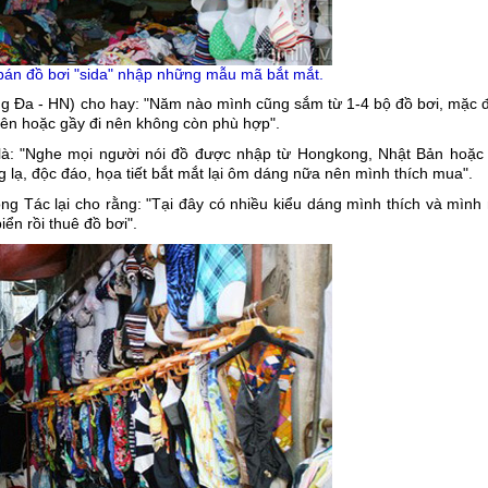
bán đồ bơi "sida" nhập những mẫu mã bắt mắt.
g Đa - HN) cho hay: "Năm nào mình cũng sắm từ 1-4 bộ đồ bơi, mặc 
 lên hoặc gầy đi nên không còn phù hợp".
 là: "Nghe mọi người nói đồ được nhập từ Hongkong, Nhật Bản hoặc
g lạ, độc đáo, họa tiết bắt mắt lại ôm dáng nữa nên mình thích mua".
ng Tác lại cho rằng: "Tại đây có nhiều kiểu dáng mình thích và mình
ển rồi thuê đồ bơi".