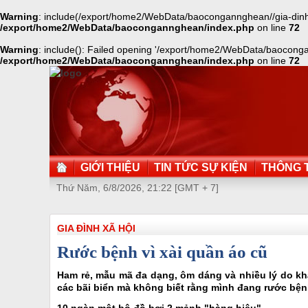
Warning
: include(/export/home2/WebData/baocongannghean//gia-dinh-xa
/export/home2/WebData/baocongannghean/index.php
on line
72
Warning
: include(): Failed opening '/export/home2/WebData/baocongann
/export/home2/WebData/baocongannghean/index.php
on line
72
GIỚI THIỆU
TIN TỨC SỰ KIỆN
THÔNG T
Thứ Năm, 6/8/2026, 21:22 [GMT + 7]
GIA ĐÌNH XÃ HỘI
Rước bệnh vì xài quần áo cũ
Ham rẻ, mẫu mã đa dạng, ôm dáng và nhiều lý do kh
các bãi biển mà không biết rằng mình đang rước bện