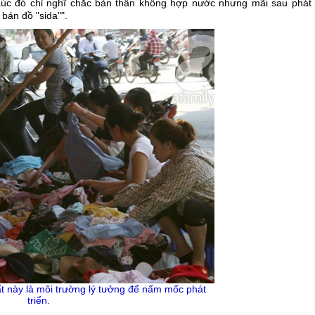
 Lúc đó chỉ nghĩ chắc bản thân không hợp nước nhưng mãi sau phát 
bán đồ "sida"".
t này là môi trường lý tưởng để nấm mốc phát
triển.