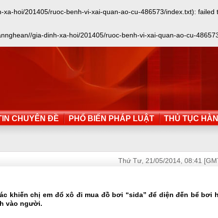
-hoi/201405/ruoc-benh-vi-xai-quan-ao-cu-486573/index.txt): failed to 
ghean//gia-dinh-xa-hoi/201405/ruoc-benh-vi-xai-quan-ao-cu-486573/index
IN CHUYÊN ĐỀ
PHỔ BIẾN PHÁP LUẬT
THỦ TỤC HÀ
Thứ Tư, 21/05/2014, 08:41 [GM
ác khiến chị em đổ xô đi mua đồ bơi “sida” để diện đến bể bơi 
h vào người.