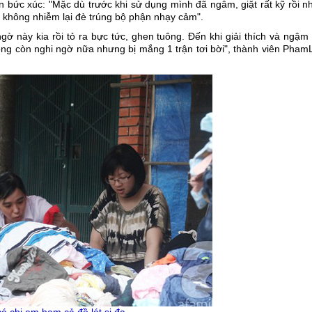
bức xúc: "Mặc dù trước khi sử dụng mình đã ngâm, giặt rất kỹ rồi n
 không nhiễm lại đè trúng bộ phận nhạy cảm".
gờ này kia rồi tỏ ra bực tức, ghen tuông. Đến khi giải thích và ngậm
hông còn nghi ngờ nữa nhưng bị mắng 1 trận tơi bời", thành viên Pha