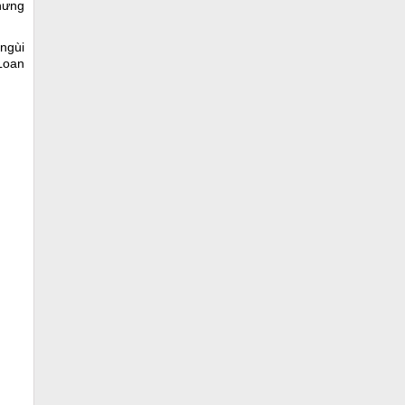
hưng
 ngùi
mLoan