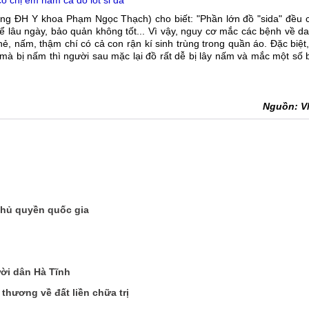
ó chị em ham cả đồ lót si đa
ờng ĐH Y khoa Phạm Ngọc Thạch) cho biết: "Phần lớn đồ "sida" đều 
ể lâu ngày, bảo quản không tốt... Vì vậy, nguy cơ mắc các bệnh về da
hẻ, nấm, thậm chí có cả con rận kí sinh trùng trong quần áo. Đặc biệt
ó mà bị nấm thì người sau mặc lại đồ rất dễ bị lây nấm và mắc một số
Nguồn: 
chủ quyền quốc gia
ời dân Hà Tĩnh
hương về đất liền chữa trị