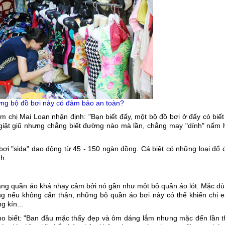
ững bộ đồ bơi này có đảm bảo an toàn?
ắm chị Mai Loan nhận định: "Bạn biết đấy, một bộ đồ bơi ở đấy có biế
 giặt giũ nhưng chẳng biết đường nào mà lần, chẳng may "dính" nấm 
bơi "sida" dao động từ 45 - 150 ngàn đồng. Cá biệt có những loại đổ
h.
dạng quần áo khá nhạy cảm bởi nó gần như một bộ quần áo lót. Mặc dù
ng nếu không cẩn thận, những bộ quần áo bơi này có thể khiến chị e
g kín...
 cho biết: "Ban đầu mặc thấy đẹp và ôm dáng lắm nhưng mặc đến lần t