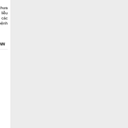
chưa
 liễu
, các
 bệnh
VNN