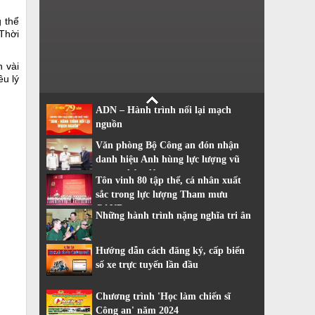
g thể
 Thời
 vài
ều lý
ADN – Hành trình nối lại mạch
nguồn
Văn phòng Bộ Công an đón nhận
danh hiệu Anh hùng lực lượng vũ
trang nhân dân
Tôn vinh 80 tập thể, cá nhân xuất
sắc trong lực lượng Tham mưu
CAND
Những hành trình nặng nghĩa tri ân
Hướng dẫn cách đăng ký, cấp biển
số xe trực tuyến lần đầu
Chương trình 'Học làm chiến sĩ
Công an' năm 2024