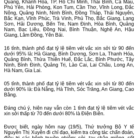
Quang, Khánh Hòa, TP. Hồ Chí Minh, Thái Bình, Cà Mau,
Phú Yên, Hải Phòng, Kon Tum, Cần Thơ, Vĩnh Long, Đắc
Nông, Quảng Ninh, Ninh Bình, Đồng Tháp, Thái Nguyên,
Bắc Kạn, Vĩnh Phúc, Trà Vinh, Phú Thọ, Bắc Giang, Lạng
Sơn, Hải Dương, Bến Tre, Nam Định, Hòa Bình, Quảng
Nam, Bạc Liêu, Đồng Nai, Bình Thuận, Nghệ An, Hậu
Giang, Lâm Đồng, Yên Bái.
16 tỉnh, thành phố đạt tỷ lệ tiêm vét vắc xin sởi từ 90 đến
dưới 95% là: Hà Giang, Bình Dương, Sơn La, Thanh Hóa,
Quảng Bình, Thừa Thiên Huế, Đắc Lắc, Bình Phước, Tây
Ninh, Bình Định, Quảng Trị, Lào Cai, Lai Châu, Long An,
Hà Nam, Gia Lai.
05 tỉnh, thành phố đạt tỷ lệ tiêm vét vắc xin sởi từ 80 đến
dưới 90% là: Đà Nẵng, Hà Tĩnh, Sóc Trăng, An Giang, Cao
Bằng.
Đáng chú ý, hiện nay vẫn còn 1 tỉnh đạt tỷ lệ tiêm vét vắc
xin sởi thấp từ 70 đến dưới 80% là Điện Biên.
Được biết, ngày hôm nay (19/5), Thứ trưởng Bộ Y tế
Nguyễn Thị Xuyên đi chỉ đạo, kiểm tra công tác chẩn đoán,
điều trị các bệnh truyền nhiễm: sởi, tay chân miệng, sốt