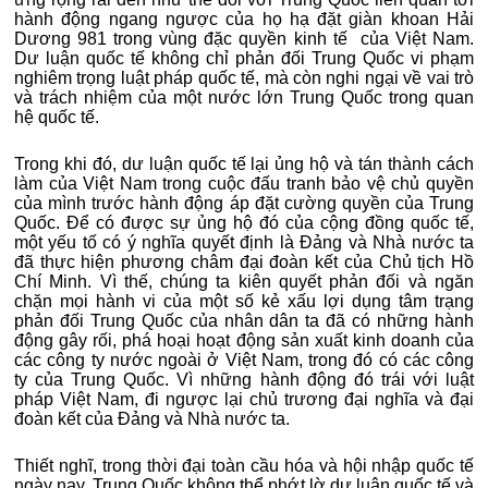
hành động ngang ngược của họ hạ đặt giàn khoan Hải
Dương 981 trong vùng đặc quyền kinh tế của Việt Nam.
Dư luận quốc tế không chỉ phản đối Trung Quốc vi phạm
nghiêm trọng luật pháp quốc tế, mà còn nghi ngại về vai trò
và trách nhiệm của một nước lớn Trung Quốc trong quan
hệ quốc tế.
Trong khi đó, dư luận quốc tế lại ủng hộ và tán thành cách
làm của Việt Nam trong cuộc đấu tranh bảo vệ chủ quyền
của mình trước hành động áp đặt cường quyền của Trung
Quốc. Để có được sự ủng hộ đó của cộng đồng quốc tế,
một yếu tố có ý nghĩa quyết định là Đảng và Nhà nước ta
đã thực hiện phương châm đại đoàn kết của Chủ tịch Hồ
Chí Minh. Vì thế, chúng ta kiên quyết phản đối và ngăn
chặn mọi hành vi của một số kẻ xấu lợi dụng tâm trạng
phản đối Trung Quốc của nhân dân ta đã có những hành
động gây rối, phá hoại hoạt động sản xuất kinh doanh của
các công ty nước ngoài ở Việt Nam, trong đó có các công
ty của Trung Quốc. Vì những hành động đó trái với luật
pháp Việt Nam, đi ngược lại chủ trương đại nghĩa và đại
đoàn kết của Đảng và Nhà nước ta.
Thiết nghĩ, trong thời đại toàn cầu hóa và hội nhập quốc tế
ngày nay, Trung Quốc không thể phớt lờ dư luận quốc tế và