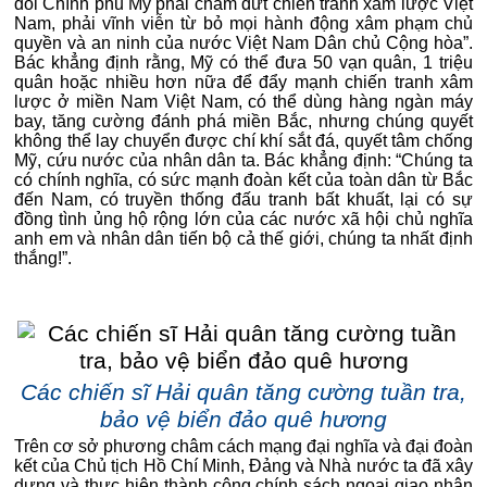
đòi Chính phủ Mỹ phải chấm dứt chiến tranh xâm lược Việt
Nam, phải vĩnh viễn từ bỏ mọi hành động xâm phạm chủ
quyền và an ninh của nước Việt Nam Dân chủ Cộng hòa”.
Bác khẳng định rằng, Mỹ có thể đưa 50 vạn quân, 1 triệu
quân hoặc nhiều hơn nữa để đẩy mạnh chiến tranh xâm
lược ở miền Nam Việt Nam, có thể dùng hàng ngàn máy
bay, tăng cường đánh phá miền Bắc, nhưng chúng quyết
không thể lay chuyển được chí khí sắt đá, quyết tâm chống
Mỹ, cứu nước của nhân dân ta. Bác khẳng định: “Chúng ta
có chính nghĩa, có sức mạnh đoàn kết của toàn dân từ Bắc
đến Nam, có truyền thống đấu tranh bất khuất, lại có sự
đồng tình ủng hộ rộng lớn của các nước xã hội chủ nghĩa
anh em và nhân dân tiến bộ cả thế giới, chúng ta nhất định
thắng!”.
Các chiến sĩ Hải quân tăng cường tuần tra,
bảo vệ biển đảo quê hương
Trên cơ sở phương châm cách mạng đại nghĩa và đại đoàn
kết của Chủ tịch Hồ Chí Minh, Đảng và Nhà nước ta đã xây
dựng và thực hiện thành công chính sách ngoại giao nhân