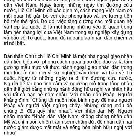
dân Việt Nam. Ngay trong những ngày tìm đường cứu
nước, Hồ Chí Minh đã xác định rõ, cách mạng Việt Nam có
mối quan hệ gắn bó với các phong trào và lực lượng tiến
bộ trên thế giới. Do đó, việc tăng cường các mối quan hệ
và hợp tác quốc tế là một trong những yếu tố quan trọng
làm nên thắng lợi của Việt Nam trong sự nghiệp xây dựng
và bảo vệ Tổ quốc, trong đó ngoại giao nhân dân chiếm vị
trí nổi bật.
Bản thân Chủ tịch Hồ Chí Minh là một nhà ngoại giao nhân
dân tiêu biểu với phong cách ngoại giao độc đáo và là tấm
gương mẫu mực về thực hành ngoại giao nhân dân trong
mọi lúc, ở mọi nơi vì sự nghiệp xây dựng và bảo vệ Tổ
quốc. Ngay từ những ngày ra đi tìm đường cứu nước,
Người để lại bao tình cảm và ngưỡng mộ trong lòng nhân
dân thế giới bằng những hành động hữu nghị và nhân hậu
với tất cả bạn bè năm châu. Với nhân dân Pháp, Người
khẳng định: “Chúng tôi muốn hòa bình ngay để máu người
Pháp và người Việt ngừng chảy. Những dòng máu đỏ
chúng tôi đều quý như nhau”. Với nhân dân Mỹ, Người
nhấn mạnh: “Nhân dân Việt Nam không chống nhân dân
Mỹ và chỉ muốn chiến tranh sớm chấm dứt để nhân dân hai
nước giảm được mất mát và sống hòa bình hữu nghị với
nhau”.