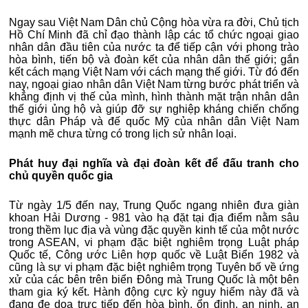
Ngay sau Việt Nam Dân chủ Cộng hòa vừa ra đời, Chủ tịch
Hồ Chí Minh đã chỉ đạo thành lập các tổ chức ngoại giao
nhân dân đầu tiên của nước ta để tiếp cận với phong trào
hòa bình, tiến bộ và đoàn kết của nhân dân thế giới; gắn
kết cách mạng Việt Nam với cách mạng thế giới. Từ đó đến
nay, ngoại giao nhân dân Việt Nam từng bước phát triển và
khẳng định vị thế của mình, hình thành mặt trận nhân dân
thế giới ủng hộ và giúp đỡ sự nghiệp kháng chiến chống
thực dân Pháp và đế quốc Mỹ của nhân dân Việt Nam
mạnh mẽ chưa từng có trong lịch sử nhân loại.
Phát huy đại nghĩa và đại đoàn kết để đấu tranh cho
chủ quyền quốc gia
Từ ngày 1/5 đến nay, Trung Quốc ngang nhiên đưa giàn
khoan Hải Dương - 981 vào hạ đặt tại địa điểm nằm sâu
trong thềm lục địa và vùng đặc quyền kinh tế của một nước
trong ASEAN, vi phạm đặc biệt nghiêm trọng Luật pháp
Quốc tế, Công ước Liên hợp quốc về Luật Biển 1982 và
cũng là sự vi phạm đặc biệt nghiêm trọng Tuyên bố về ứng
xử của các bên trên biển Đông mà Trung Quốc là một bên
tham gia ký kết. Hành động cực kỳ nguy hiểm này đã và
đang đe dọa trực tiếp đến hòa bình, ổn định, an ninh, an