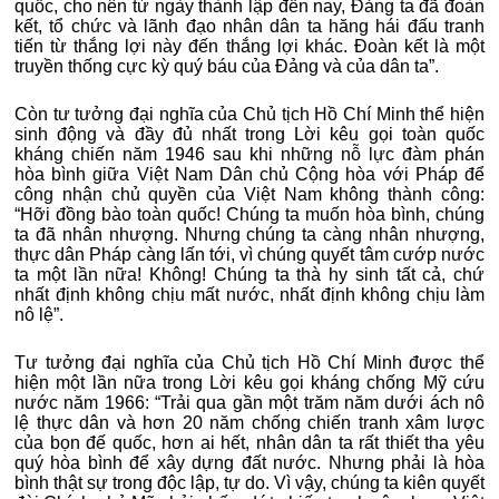
quốc, cho nên từ ngày thành lập đến nay, Đảng ta đã đoàn
kết, tổ chức và lãnh đạo nhân dân ta hăng hái đấu tranh
tiến từ thắng lợi này đến thắng lợi khác. Đoàn kết là một
truyền thống cực kỳ quý báu của Đảng và của dân ta”.
Còn tư tưởng đại nghĩa của Chủ tịch Hồ Chí Minh thể hiện
sinh động và đầy đủ nhất trong Lời kêu gọi toàn quốc
kháng chiến năm 1946 sau khi những nỗ lực đàm phán
hòa bình giữa Việt Nam Dân chủ Cộng hòa với Pháp để
công nhận chủ quyền của Việt Nam không thành công:
“Hỡi đồng bào toàn quốc! Chúng ta muốn hòa bình, chúng
ta đã nhân nhượng. Nhưng chúng ta càng nhân nhượng,
thực dân Pháp càng lấn tới, vì chúng quyết tâm cướp nước
ta một lần nữa! Không! Chúng ta thà hy sinh tất cả, chứ
nhất định không chịu mất nước, nhất định không chịu làm
nô lệ”.
Tư tưởng đại nghĩa của Chủ tịch Hồ Chí Minh được thể
hiện một lần nữa trong Lời kêu gọi kháng chống Mỹ cứu
nước năm 1966: “Trải qua gần một trăm năm dưới ách nô
lệ thực dân và hơn 20 năm chống chiến tranh xâm lược
của bọn đế quốc, hơn ai hết, nhân dân ta rất thiết tha yêu
quý hòa bình để xây dựng đất nước. Nhưng phải là hòa
bình thật sự trong độc lập, tự do. Vì vậy, chúng ta kiên quyết