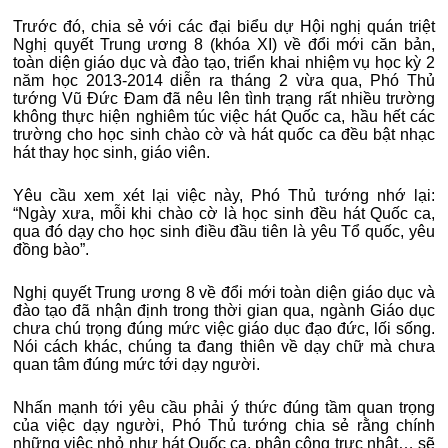
Trước đó, chia sẻ với các đại biểu dự Hội nghị quán triệt
Nghị quyết Trung ương 8 (khóa XI) về đổi mới căn bản,
toàn diện giáo dục và đào tạo, triển khai nhiệm vụ học kỳ 2
năm học 2013-2014 diễn ra tháng 2 vừa qua, Phó Thủ
tướng Vũ Đức Đam đã nêu lên tình trạng rất nhiều trường
không thực hiện nghiêm túc việc hát Quốc ca, hầu hết các
trường cho học sinh chào cờ và hát quốc ca đều bật nhạc
hát thay học sinh, giáo viên.
Yêu cầu xem xét lại việc này, Phó Thủ tướng nhớ lại:
“Ngày xưa, mỗi khi chào cờ là học sinh đều hát Quốc ca,
qua đó dạy cho học sinh điều đầu tiên là yêu Tổ quốc, yêu
đồng bào”.
Nghị quyết Trung ương 8 về đổi mới toàn diện giáo dục và
đào tạo đã nhận định trong thời gian qua, ngành Giáo dục
chưa chú trọng đúng mức việc giáo dục đạo đức, lối sống.
Nói cách khác, chúng ta đang thiên về dạy chữ mà chưa
quan tâm đúng mức tới dạy người.
Nhấn mạnh tới yêu cầu phải ý thức đúng tầm quan trọng
của việc dạy người, Phó Thủ tướng chia sẻ rằng chính
những việc nhỏ như hát Quốc ca, phân công trực nhật… sẽ