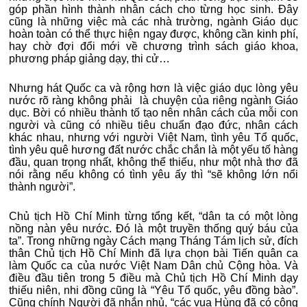
góp phần hình thành nhân cách cho từng học sinh. Đây
cũng là những việc mà các nhà trường, ngành Giáo dục
hoàn toàn có thể thực hiện ngay được, không cần kinh phí,
hay chờ đợi đổi mới về chương trình sách giáo khoa,
phương pháp giảng dạy, thi cử…
Nhưng hát Quốc ca và rộng hơn là việc giáo dục lòng yêu
nước rõ ràng không phải là chuyện của riêng ngành Giáo
dục. Bời có nhiều thành tố tạo nên nhân cách của mỗi con
người và cũng có nhiều tiêu chuẩn đạo đức, nhân cách
khác nhau, nhưng với người Việt Nam, tình yêu Tổ quốc,
tình yêu quê hương đất nước chắc chắn là một yếu tố hàng
đầu, quan trọng nhất, không thể thiếu, như một nhà thơ đã
nói rằng nếu không có tình yêu ấy thì “sẽ không lớn nổi
thành người”.
Chủ tịch Hồ Chí Minh từng tổng kết, “dân ta có một lòng
nồng nàn yêu nước. Đó là một truyền thống quý báu của
ta”. Trong những ngày Cách mạng Tháng Tám lịch sử, đích
thân Chủ tịch Hồ Chí Minh đã lựa chọn bài Tiến quân ca
làm Quốc ca của nước Việt Nam Dân chủ Cộng hòa. Và
điều đầu tiên trong 5 điều mà Chủ tịch Hồ Chí Minh dạy
thiếu niên, nhi đồng cũng là “Yêu Tổ quốc, yêu đồng bào”.
Cũng chính Người đã nhắn nhủ, “các vua Hùng đã có công