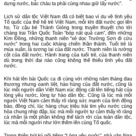
dựng nước, bác cháu ta phải cùng nhau giữ lấy nước”.
Lịch sử dân tộc Việt Nam đã có biết bao ví dụ về tình yêu
Tổ quốc của thế hệ trẻ Việt Nam, mỗi khi đất nước gọi tên
họ. Từ cậu bé Thánh Gióng trong truyền thuyết cho tới
chàng trai Trần Quốc Toản “bóp nát quả cam”, đến những
Kim Đồng, những thanh niên “xẻ dọc Trường Sơn đi cứu
nước” trong hai cuộc kháng chiến thần thánh. Tuổi trẻ là
mùa xuân, là tương lai của đất nước. Thanh niên là rường
cột của đất nước. Hành trang của tuổi trẻ, của thanh niên
dù trong thời đại nào cũng không thể thiếu tình yêu đất
nước.
Khi hát lên bài Quốc ca đi cùng với những năm tháng đau
thương nhưng oanh liệt, hào hùng của đất nước, cũng là
lúc mỗi người dân Việt Nam xúc động cất lên tiếng hát của
lòng yêu nước, lòng tự hào dân tộc. Cũng là lúc mà mỗi
người Việt Nam cảm thấy rõ ràng sức mạnh của tình đồng
bào, đồng chí, lúc hàng chục triệu trái tim yêu nước cùng
hòa chung nhịp đập, lúc mà mỗi người tự cảm thấy rõ ràng
cá nhân là một phần không thể tách rời của toàn dân tộc,
lúc mà mỗi người như lớn thêm lên cùng Tổ quốc.
Trong thiên bút ký nổi tiếng “Lòng yêu nước”, nhà văn Nga