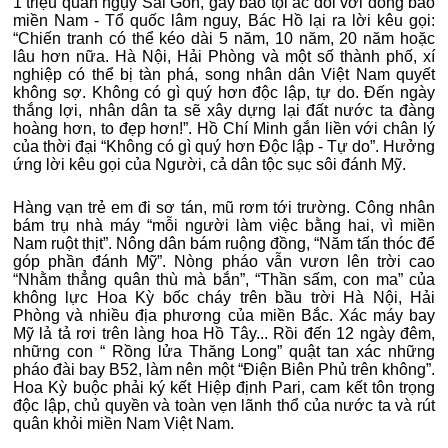
1 triệu quân ngụy Sài Gòn, gây bao tội ác đối với đồng bào
miền Nam - Tổ quốc lâm nguy, Bác Hồ lại ra lời kêu gọi:
“Chiến tranh có thể kéo dài 5 năm, 10 năm, 20 năm hoặc
lâu hơn nữa. Hà Nội, Hải Phòng và một số thành phố, xí
nghiệp có thể bị tàn phá, song nhân dân Việt Nam quyết
không sợ. Không có gì quý hơn độc lập, tự do. Ðến ngày
thắng lợi, nhân dân ta sẽ xây dựng lại đất nước ta đàng
hoàng hơn, to đẹp hơn!”. Hồ Chí Minh gắn liền với chân lý
của thời đại “Không có gì quý hơn Độc lập - Tự do”. Hưởng
ứng lời kêu gọi của Người, cả dân tộc sục sôi đánh Mỹ.
Hàng vạn trẻ em đi sơ tán, mũ rơm tới trường. Công nhân
bám trụ nhà máy “mỗi người làm việc bằng hai, vì miền
Nam ruột thịt”. Nông dân bám ruộng đồng, “Năm tấn thóc để
góp phần đánh Mỹ”. Nòng pháo vẫn vươn lên trời cao
“Nhằm thẳng quân thù mà bắn”, “Thần sấm, con ma” của
không lực Hoa Kỳ bốc cháy trên bầu trời Hà Nội, Hải
Phòng và nhiều địa phương của miền Bắc. Xác máy bay
Mỹ lả tả rơi trên làng hoa Hồ Tây... Rồi đến 12 ngày đêm,
những con “ Rồng lửa Thăng Long” quật tan xác những
pháo đài bay B52, làm nên một “Điện Biên Phủ trên không”.
Hoa Kỳ buộc phải ký kết Hiệp định Pari, cam kết tôn trọng
độc lập, chủ quyền và toàn vẹn lãnh thổ của nước ta và rút
quân khỏi miền Nam Việt Nam.