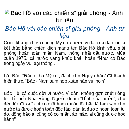
Bác Hồ với các chiến sĩ giải phóng - Ảnh tư
liệu
Cuộc kháng chiến chống Mỹ cứu nước vĩ đại của dân tộc ta
kết thúc bằng chiến dịch mang tên Bác Hồ kính yêu, giải
phóng hoàn toàn miền Nam, thống nhất đất nước. Mùa
xuân 1975, cả nước vang khúc khải hoàn “Như có Bác
trong ngày vui đại thắng”.
Lời Bác, “Đánh cho Mỹ cút, đánh cho Ngụy nhào” đã thành
hiện thực, “Bắc - Nam sum họp xuân nào vui hơn”.
Bác Hồ, cả cuộc đời vì nước, vì dân, không gợn chút riêng
tư. Từ bến Nhà Rồng, Người đi tìm “Hình của nước”, cho
đến lúc đi xa,“ chỉ có một ham muốn tột bậc là làm sao cho
nước ta được hoàn toàn độc lập, dân ta được hoàn toàn tự
do, đồng bào ai cũng có cơm ăn, áo mặc, ai cũng được học
hành”.