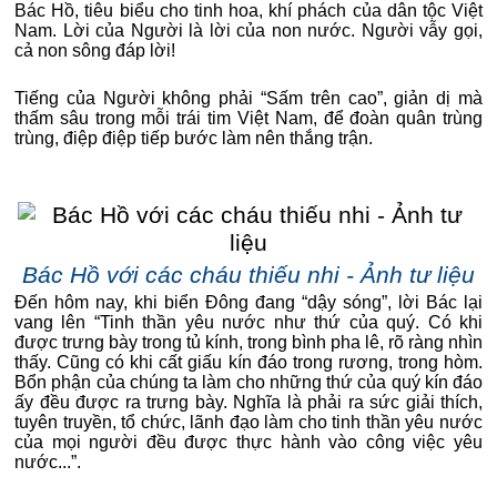
Bác Hồ, tiêu biểu cho tinh hoa, khí phách của dân tộc Việt
Nam. Lời của Người là lời của non nước. Người vẫy gọi,
cả non sông đáp lời!
Tiếng của Người không phải “Sấm trên cao”, giản dị mà
thấm sâu trong mỗi trái tim Việt Nam, để đoàn quân trùng
trùng, điệp điệp tiếp bước làm nên thắng trận.
Bác Hồ với các cháu thiếu nhi - Ảnh tư liệu
Đến hôm nay, khi biển Đông đang “dậy sóng”, lời Bác lại
vang lên “Tinh thần yêu nước như thứ của quý. Có khi
được trưng bày trong tủ kính, trong bình pha lê, rõ ràng nhìn
thấy. Cũng có khi cất giấu kín đáo trong rương, trong hòm.
Bổn phận của chúng ta làm cho những thứ của quý kín đáo
ấy đều được ra trưng bày. Nghĩa là phải ra sức giải thích,
tuyên truyền, tổ chức, lãnh đạo làm cho tinh thần yêu nước
của mọi người đều được thực hành vào công việc yêu
nước...”.