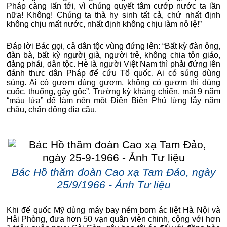
Pháp càng lấn tới, vì chúng quyết tâm cướp nước ta lần
nữa! Không! Chúng ta thà hy sinh tất cả, chứ nhất định
không chịu mất nước, nhất định không chịu làm nô lệ!”
Đáp lời Bác gọi, cả dân tộc vùng đứng lên: “Bất kỳ đàn ông,
đàn bà, bất kỳ người già, người trẻ, không chia tôn giáo,
đảng phái, dân tộc. Hễ là người Việt Nam thì phải đứng lên
đánh thực dân Pháp để cứu Tổ quốc. Ai có súng dùng
súng. Ai có gươm dùng gươm, không có gươm thì dùng
cuốc, thuổng, gậy gộc”. Trường kỳ kháng chiến, mất 9 năm
“máu lửa” để làm nên một Điện Biên Phủ lừng lẫy năm
châu, chấn động địa cầu.
Bác Hồ thăm đoàn Cao xạ Tam Đảo, ngày
25/9/1966 - Ảnh Tư liệu
Khi đế quốc Mỹ dùng máy bay ném bom ác liệt Hà Nội và
Hải Phòng, đưa hơn 50 vạn quân viễn chinh, cộng với hơn