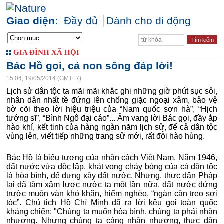
Giao diện:
Đầy đủ
Dành cho di động
GIA ĐÌNH XÃ HỘI
Bác Hồ gọi, cả non sông đáp lời!
15:04, 19/05/2014 (GMT+7)
Lịch sử dân tộc ta mãi mãi khắc ghi những giờ phút sục sôi,
nhân dân nhất tề đứng lên chống giặc ngoại xâm, bảo vệ
bờ cõi theo lời hiệu triệu của “Nam quốc sơn hà”, “Hịch
tướng sĩ”, “Bình Ngô đại cáo”... Âm vang lời Bác gọi, đầy ắp
hào khí, kết tinh của hàng ngàn năm lịch sử, để cả dân tộc
vùng lên, viết tiếp những trang sử mới, rất đỗi hào hùng.
Bác Hồ là biểu tượng của nhân cách Việt Nam. Năm 1946,
đất nước vừa độc lập, khát vọng cháy bỏng của cả dân tộc
là hòa bình, để dựng xây đất nước. Nhưng, thực dân Pháp
lại dã tâm xâm lược nước ta một lần nữa, đất nước đứng
trước muôn vàn khó khăn, hiểm nghèo, “ngàn cân treo sợi
tóc”. Chủ tịch Hồ Chí Minh đã ra lời kêu gọi toàn quốc
kháng chiến: "Chúng ta muốn hòa bình, chúng ta phải nhân
nhượng. Nhưng chúng ta càng nhân nhượng, thực dân