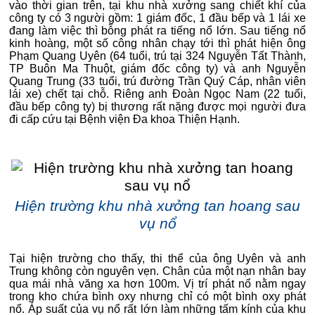
vào thời gian trên, tại khu nhà xưởng sang chiết khí của
công ty có 3 người gồm: 1 giám đốc, 1 đầu bếp và 1 lái xe
đang làm việc thì bỗng phát ra tiếng nổ lớn. Sau tiếng nổ
kinh hoàng, một số công nhân chạy tới thì phát hiện ông
Phạm Quang Uyên (64 tuổi, trú tại 324 Nguyễn Tất Thành,
TP Buôn Ma Thuột, giám đốc công ty) và anh Nguyễn
Quang Trung (33 tuổi, trú đường Trần Quý Cáp, nhân viên
lái xe) chết tại chỗ. Riêng anh Đoàn Ngọc Nam (22 tuổi,
đầu bếp công ty) bị thương rất nặng được mọi người đưa
đi cấp cứu tại Bệnh viện Đa khoa Thiện Hạnh.
Hiện trường khu nhà xưởng tan hoang sau
vụ nổ
Tại hiện trường cho thấy, thi thể của ông Uyên và anh
Trung không còn nguyên vẹn. Chân của một nạn nhân bay
qua mái nhà văng xa hơn 100m. Vị trí phát nổ nằm ngay
trong kho chứa bình oxy nhưng chỉ có một bình oxy phát
nổ. Áp suất của vụ nổ rất lớn làm những tấm kính của khu