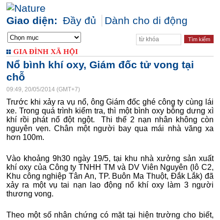
Giao diện:
Đầy đủ
Dành cho di động
GIA ĐÌNH XÃ HỘI
Nổ bình khí oxy, Giám đốc tử vong tại
chỗ
09:49, 20/05/2014 (GMT+7)
Trước khi xảy ra vụ nổ, ông Giám đốc ghé công ty cùng lái
xe. Trong quá trình kiểm tra, thì một bình oxy bỗng dưng xì
khí rồi phát nổ đột ngột. Thi thể 2 nạn nhân không còn
nguyên vẹn. Chân một người bay qua mái nhà văng xa
hơn 100m.
Vào khoảng 9h30 ngày 19/5, tại khu nhà xưởng sản xuất
khí oxy của Công ty TNHH TM và DV Viên Nguyên (lô C2,
Khu công nghiệp Tân An, TP. Buôn Ma Thuột, Đắk Lắk) đã
xảy ra một vụ tai nạn lao động nổ khí oxy làm 3 người
thương vong.
Theo một số nhân chứng có mặt tại hiện trường cho biết,