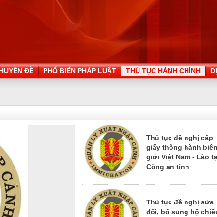
HUYÊN ĐỀ
PHỔ BIẾN PHÁP LUẬT
THỦ TỤC HÀNH CHÍNH
D
Thủ tục đề nghị cấp
giấy thông hành biê
giới Việt Nam - Lào tạ
Công an tỉnh
Thủ tục đề nghị sửa
đổi, bổ sung hộ chiế