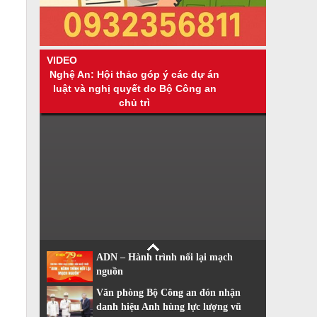
VIDEO
Nghệ An: Hội thảo góp ý các dự án
luật và nghị quyết do Bộ Công an
chủ trì
ADN – Hành trình nối lại mạch
nguồn
Văn phòng Bộ Công an đón nhận
danh hiệu Anh hùng lực lượng vũ