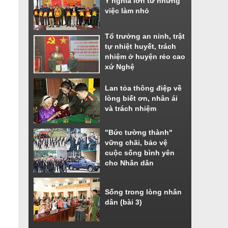
Ý nghĩa lớn từ những
việc làm nhỏ
Tổ trưởng an ninh, trật
tự nhiệt huyết, trách
nhiệm ở huyện rẻo cao
xứ Nghệ
Lan tỏa thông điệp về
lòng biết ơn, nhân ái
và trách nhiệm
"Bức tường thành"
vững chãi, bảo vệ
cuộc sống bình yên
cho Nhân dân
Sống trong lòng nhân
dân (bài 3)