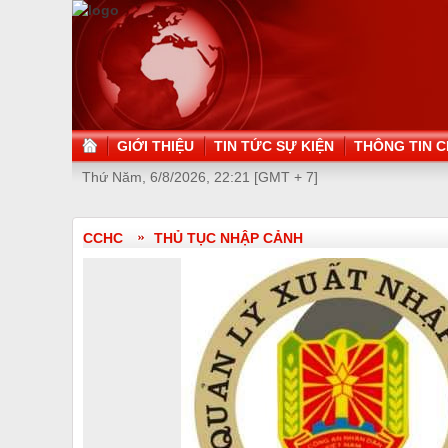
GIỚI THIỆU
TIN TỨC SỰ KIỆN
THÔNG TIN C
Thứ Năm, 6/8/2026, 22:21 [GMT + 7]
CCHC
THỦ TỤC NHẬP CẢNH