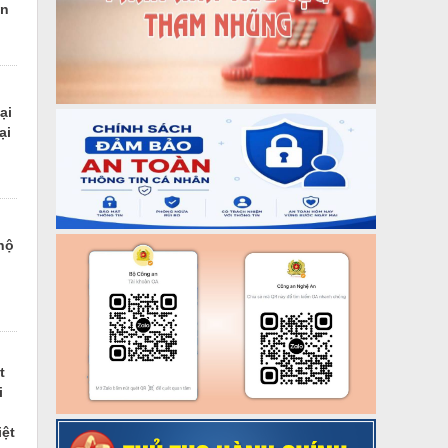
an
ại
ại
hộ
t
i
iệt