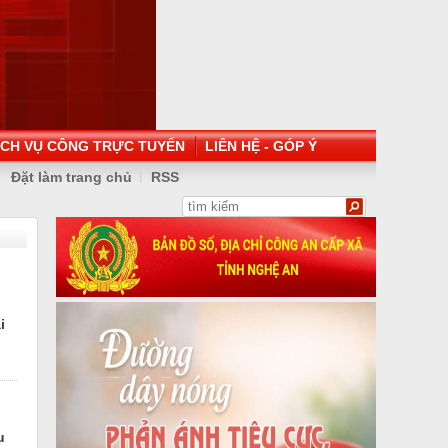
ỊCH VỤ CÔNG TRỰC TUYẾN
LIÊN HỆ - GÓP Ý
Đặt làm trang chủ
RSS
n
i
u