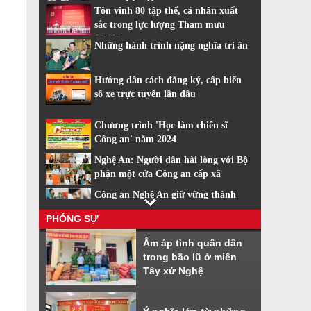
trang nhân dân
Tôn vinh 80 tập thể, cá nhân xuất
sắc trong lực lượng Tham mưu
CAND
Những hành trình nặng nghĩa tri ân
Hướng dẫn cách đăng ký, cấp biển
số xe trực tuyến lần đầu
Chương trình 'Học làm chiến sĩ
Công an' năm 2024
Nghệ An: Người dân hài lòng với Bộ
phận một cửa Công an cấp xã
Công an Nghệ An giữ vững thành
tích dẫn đầu về cải cách hành chính
PHÓNG SỰ
Nhiều tiện ích khi sử dụng phần
Ấm áp tình quân dân
mềm VNeiD
trong bão lũ ở miền
Cách đăng ký tài khoản định danh
Tây xứ Nghệ
điện tử