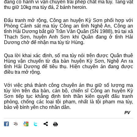
đang có hành vi vận chuyển trái phép chất ma túy. Tang vật
thu giữ 10kg ma túy đá, 2 bánh heroin.
Đấu tranh mở rộng, Công an huyện Kỳ Sơn phối hợp với
Phòng Cảnh sát ma túy Công an tỉnh Nghệ An, Công an
tỉnh Hải Dương bắt giữ Trần Văn Quân (SN 1988), trú tại xã
Thạch Sơn, huyện Anh Sơn khi Quân đang ở tỉnh Hải
Dương chờ để nhận ma túy từ Hùng.
Qua lời khai xác định, số ma túy nói trên được Quân thuê
Hùng vận chuyển từ địa bàn huyện Kỳ Sơn, Nghệ An ra
tỉnh Hải Dương để tiêu thụ. Hiện chuyên án đang được
điều tra mở rộng.
Với việc phá thành công chuyên án thu giữ số lượng ma
túy lớn trên địa bàn, cán bộ, chiến sĩ Công an huyện Kỳ
Sơn tiếp tục khẳng định tinh thần kiên quyết đấu tranh
phòng, chống các loại tội phạm, nhất là tội phạm ma túy,
bảo vệ bình yên cho nhân dân.
PV