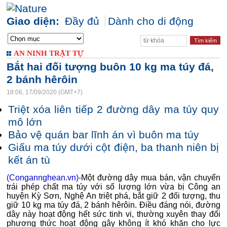
Giao diện:
Đầy đủ
Dành cho di động
AN NINH TRẬT TỰ
Bắt hai đối tượng buôn 10 kg ma túy đá,
2 bánh hêrôin
18:06, 17/09/2020 (GMT+7)
Triệt xóa liên tiếp 2 đường dây ma túy quy
mô lớn
Bảo vệ quán bar lĩnh án vì buôn ma túy
Giấu ma túy dưới cột điện, ba thanh niên bị
kết án tù
(Congannghean.vn)-
Một đường dây mua bán, vận chuyển
trái phép chất ma túy với số lượng lớn vừa bị Công an
huyện Kỳ Sơn, Nghệ An triệt phá, bắt giữ 2 đối tượng, thu
giữ 10 kg ma túy đá, 2 bánh hêrôin. Điều đáng nói, đường
dây này hoạt động hết sức tinh vi, thường xuyên thay đổi
phương thức hoạt động gây không ít khó khăn cho lực