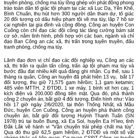
truyền phòng, chống ma túy lồng ghép với phát động phong
trào toàn dân tố giác tội phạm tại các xã Lục Dạ, Yên Khê,
Bình Chuẩn, thu hút hơn 300 người dân tham dự, tố giác
20 đối tượng có dấu hiệu phạm tội về ma túy, lập 7 hồ sơ
cai nghiện tại gia đình và cộng đồng. Công an huyện Con
Cuông còn chỉ đạo các đội công tác tăng cường bám sát
cơ sở, nắm tình hình, phối hợp với các ban, ngành và chỉ
đạo Ban Công an các xã, thị trấn trong tuyên truyền, đấu
tranh phòng, chống ma túy.
Lãnh đạo đơn vị chỉ đạo các đội nghiệp vụ, Công an các
xã, thị trấn ra quân tấn công, trấn áp tội phạm ma túy và
bước đầu đạt nhiều kết quả đáng ghi nhận. Cụ thể, sau 1
tháng ra quân, Công an huyện đã phát hiện 13 vụ, bắt 17
đối tượng, thu giữ 71,575 gam hêrôin; 1,1 gam ketamin;
485 viên MTTH, 2 ĐTDĐ, 1 xe máy, 1 bình xịt hơi cay, 1
kích điện và 200.000 đồng tiền mặt. Qua đó, phá thành
công 2 chuyên án, bắt giữ 4 đối tượng. Điển hình như: Vào
hồi 17 giờ ngày 2/6/2020, tại thôn Thống Nhất, xã Mậu
Đức, huyện Con Cuông, Công an huyện phá thành công
chuyên án, bắt giữ đối tượng Huỳnh Thanh Tuấn (SN
1978) trú tại buôn Bung, xã Ea Sol, huyện Ea H’leo, tỉnh
Đắk Lắk về hành vi “Vận chuyển trái phép chất ma túy”.
Qua đó thu giữ 62,5 gam hêrôin, 2 ĐTDĐ và một số vật
chứng khác có liên quan. Cơ quan CSĐT Công an huyện