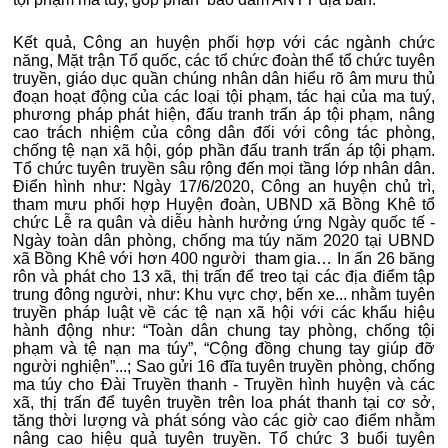
Kết quả, Công an huyện phối hợp với các ngành chức
năng, Mặt trận Tổ quốc, các tổ chức đoàn thể tổ chức tuyên
truyền, giáo dục quần chúng nhân dân hiểu rõ âm mưu thủ
đoạn hoạt động của các loại tội phạm, tác hại của ma tuý,
phương pháp phát hiện, đấu tranh trấn áp tội phạm, nâng
cao trách nhiệm của công dân đối với công tác phòng,
chống tệ nạn xã hội, góp phần đấu tranh trấn áp tội phạm.
Tổ chức tuyên truyền sâu rộng đến mọi tầng lớp nhân dân.
Điển hình như: Ngày 17/6/2020, Công an huyện chủ trì,
tham mưu phối hợp Huyện đoàn, UBND xã Bồng Khê tổ
chức Lễ ra quân và diễu hành hưởng ứng Ngày quốc tế -
Ngày toàn dân phòng, chống ma túy năm 2020 tại UBND
xã Bồng Khê với hơn 400 người tham gia… In ấn 26 băng
rôn và phát cho 13 xã, thị trấn để treo tại các địa điểm tập
trung đông người, như: Khu vực chợ, bến xe... nhằm tuyên
truyền pháp luật về các tệ nạn xã hội với các khẩu hiệu
hành động như: “Toàn dân chung tay phòng, chống tội
phạm và tệ nạn ma túy”, “Cộng đồng chung tay giúp đỡ
người nghiện”...; Sao gửi 16 đĩa tuyên truyền phòng, chống
ma túy cho Đài Truyền thanh - Truyền hình huyện và các
xã, thị trấn để tuyên truyền trên loa phát thanh tại cơ sở,
tăng thời lượng và phát sóng vào các giờ cao điểm nhằm
nâng cao hiệu quả tuyên truyền. Tổ chức 3 buổi tuyên