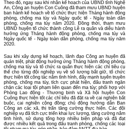
Theo đó, ngay sau khi nhận kế hoạch của UBND tỉnh Nghệ
An, Công an huyện Con Cuông đã tham mưu UBND huyện
ban hành kế hoạch về tổ chức thực hiện Tháng hành động
phòng, chống ma túy và Ngày quốc tế - Ngày toàn dân
phòng, chống ma túy năm 2020. Đồng thời, tham mưu
UBND huyện tổ chức thành công Lễ ra quân và diễu hành
hưởng ứng Tháng hành động phòng, chống ma túy và
Ngày quốc tế - Ngày toàn dân phòng, chống ma túy năm
2020.
Sau khi xây dựng kế hoạch, lãnh đạo Công an huyện đã
quán triệt, phát động hưởng ứng Tháng hành động phòng,
chống ma túy và tổ chức ra quân thực hiện các chỉ tiêu cụ
thể cho từng đội nghiệp vụ về số lượng bắt giữ, tổ chức
thực hiện tốt công tác nắm tình hình, đẩy mạnh tuyên truyền
phòng, chống ma túy, tích cực phát hiện, đấu tranh ngăn
chặn các loại tội phạm liên quan đến ma túy; phối hợp với
Phòng Lao động - Thương binh và Xã hội huyện Con
Cuông thực hiện tốt các chỉ tiêu đã đặt ra về cai nghiện bắt
buộc, cai nghiện cộng đồng; chủ động hướng dẫn Ban
Công an các xã, thị trấn tăng cường thực hiện. Các đội
nghiệp vụ đã tích cực triển khai lực lượng, tăng cường nắm
tình hình, sử dụng tổng hợp nhiều biện pháp và đã đạt
được nhiều kết quả trong đấu tranh phòng, chống các loại
tội phạm ma túy, góp phần bảo đảm ANTT địa bàn.