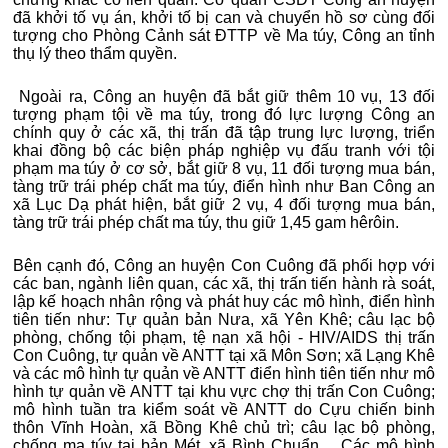
đã khởi tố vụ án, khởi tố bị can và chuyển hồ sơ cùng đối
tượng cho Phòng Cảnh sát ĐTTP về Ma túy, Công an tỉnh
thụ lý theo thẩm quyền.
Ngoài ra, Công an huyện đã bắt giữ thêm 10 vụ, 13 đối
tượng phạm tội về ma túy, trong đó lực lượng Công an
chính quy ở các xã, thị trấn đã tập trung lực lượng, triển
khai đồng bộ các biện pháp nghiệp vụ đấu tranh với tội
phạm ma túy ở cơ sở, bắt giữ 8 vụ, 11 đối tượng mua bán,
tàng trữ trái phép chất ma túy, điển hình như Ban Công an
xã Lục Dạ phát hiện, bắt giữ 2 vụ, 4 đối tượng mua bán,
tàng trữ trái phép chất ma túy, thu giữ 1,45 gam hêrôin.
Bên cạnh đó, Công an huyện Con Cuông đã phối hợp với
các ban, ngành liên quan, các xã, thị trấn tiến hành rà soát,
lập kế hoạch nhân rộng và phát huy các mô hình, điển hình
tiên tiến như: Tự quản bản Nưa, xã Yên Khê; câu lạc bộ
phòng, chống tội phạm, tệ nạn xã hội - HIV/AIDS thị trấn
Con Cuông, tự quản về ANTT tại xã Môn Sơn; xã Lạng Khê
và các mô hình tự quản về ANTT điển hình tiên tiến như mô
hình tự quản về ANTT tại khu vực chợ thị trấn Con Cuông;
mô hình tuần tra kiểm soát về ANTT do Cựu chiến binh
thôn Vĩnh Hoàn, xã Bồng Khê chủ trì; câu lạc bộ phòng,
chống ma túy tại bản Mét, xã Bình Chuẩn… Các mô hình