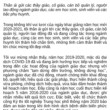
Thân ái gửi các thầy giáo, cô giáo, cán bộ quản lý, người
lao động ngành giáo dục, các em học sinh, sinh viên và các
bậc phụ huynh,
Trong không khí vui tươi của ngày khai giảng năm học mới
2020-2021, tôi thân ái gửi tới các thầy giáo, cô giáo, cán bộ
quản lý, người lao động đã và đang công tác trong ngành
giáo dục, cùng các em học sinh, sinh viên và các bậc phụ
huynh lời thăm hỏi chân tình, những tình cảm thân thiết và
lời chúc mừng tốt đẹp nhất.
Tôi vui mừng nhận thấy, năm học 2019-2020, mặc dù đại
dịch COVID-19 đã và đang ảnh hưởng trực tiếp và nghiêm
trọng đến các hoạt động của ngành giáo dục nhưng với
phương châm "tạm dừng đến trường, không dừng học",
ngành giáo dục đã chủ động, nhanh chóng triển khai đồng
bộ, quyết liệt, hiệu quả các giải pháp, thực hiện thành công
vừa phòng, chống dịch hiệu quả, vừa bảo đảm hoàn thành
kế hoạch năm học. Đây cũng là năm học cuối thực hiện kế
hoạch 5 năm 2016-2020 của ngành giáo dục, được ghi
nhận nhiều kết quả tích cực. Đặc biệt, việc tổ chức thành
công Kỳ thi tốt nghiệp Trung học phổ thông năm 2020 bảo
đảm an toàn trong khi tình hình dịch bệnh diễn biến phức