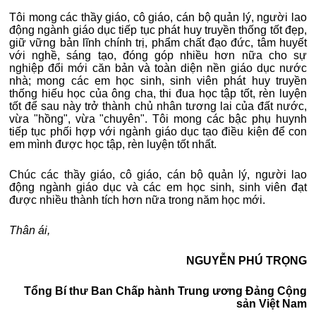
Tôi mong các thầy giáo, cô giáo, cán bộ quản lý, người lao
động ngành giáo dục tiếp tục phát huy truyền thống tốt đẹp,
giữ vững bản lĩnh chính trị, phẩm chất đạo đức, tâm huyết
với nghề, sáng tạo, đóng góp nhiều hơn nữa cho sự
nghiệp đổi mới căn bản và toàn diện nền giáo dục nước
nhà; mong các em học sinh, sinh viên phát huy truyền
thống hiếu học của ông cha, thi đua học tập tốt, rèn luyện
tốt để sau này trở thành chủ nhân tương lai của đất nước,
vừa "hồng", vừa "chuyên". Tôi mong các bậc phụ huynh
tiếp tục phối hợp với ngành giáo dục tạo điều kiện để con
em mình được học tập, rèn luyện tốt nhất.
Chúc các thầy giáo, cô giáo, cán bộ quản lý, người lao
động ngành giáo dục và các em học sinh, sinh viên đạt
được nhiều thành tích hơn nữa trong năm học mới.
Thân ái,
NGUYỄN PHÚ TRỌNG
Tổng Bí thư Ban Chấp hành Trung ương Đảng Cộng
sản Việt Nam