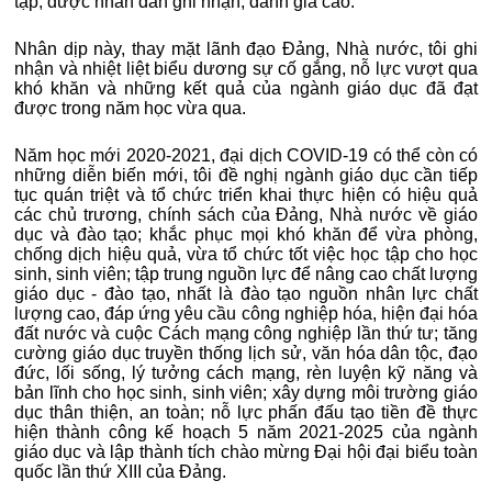
tạp, được nhân dân ghi nhận, đánh giá cao.
Nhân dịp này, thay mặt lãnh đạo Đảng, Nhà nước, tôi ghi
nhận và nhiệt liệt biểu dương sự cố gắng, nỗ lực vượt qua
khó khăn và những kết quả của ngành giáo dục đã đạt
được trong năm học vừa qua.
Năm học mới 2020-2021, đại dịch COVID-19 có thể còn có
những diễn biến mới, tôi đề nghị ngành giáo dục cần tiếp
tục quán triệt và tổ chức triển khai thực hiện có hiệu quả
các chủ trương, chính sách của Đảng, Nhà nước về giáo
dục và đào tạo; khắc phục mọi khó khăn để vừa phòng,
chống dịch hiệu quả, vừa tổ chức tốt việc học tập cho học
sinh, sinh viên; tập trung nguồn lực để nâng cao chất lượng
giáo dục - đào tạo, nhất là đào tạo nguồn nhân lực chất
lượng cao, đáp ứng yêu cầu công nghiệp hóa, hiện đại hóa
đất nước và cuộc Cách mạng công nghiệp lần thứ tư; tăng
cường giáo dục truyền thống lịch sử, văn hóa dân tộc, đạo
đức, lối sống, lý tưởng cách mạng, rèn luyện kỹ năng và
bản lĩnh cho học sinh, sinh viên; xây dựng môi trường giáo
dục thân thiện, an toàn; nỗ lực phấn đấu tạo tiền đề thực
hiện thành công kế hoạch 5 năm 2021-2025 của ngành
giáo dục và lập thành tích chào mừng Đại hội đại biểu toàn
quốc lần thứ XIII của Đảng.