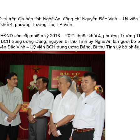
cử tri trên địa bàn tỉnh Nghệ An, đồng chí Nguyễn Đắc Vinh – Uỷ viê
i khối 4, phường Trường Thi, TP Vinh.
V, HĐND các cấp nhiệm kỳ 2016 – 2021 thuộc khối 4, phường Trường Th
n BCH trung ương Đảng, nguyên Bí thư Tỉnh ủy Nghệ An là người bỏ p
guyễn Đắc Vinh – Uỷ viên BCH trung ương Đảng, Bí thư Tỉnh uỷ bỏ phiếu