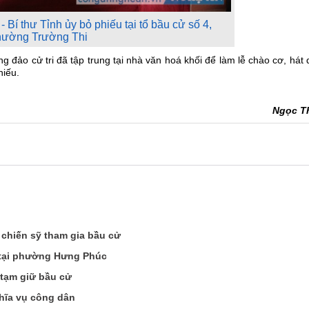
Bí thư Tỉnh ủy bỏ phiếu tại tổ bầu cử số 4,
hường Trường Thi
g đảo cử tri đã tập trung tại nhà văn hoá khối để làm lễ chào cơ, hát
hiếu.
Ngọc T
, chiến sỹ tham gia bầu cử
 tại phường Hưng Phúc
 tạm giữ bầu cử
ghĩa vụ công dân