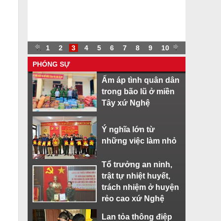
.
.
1
2
3
4
5
6
7
8
9
10
.
PHÓNG SỰ
Ấm áp tình quân dân
trong bão lũ ở miền
Tây xứ Nghệ
Ý nghĩa lớn từ
những việc làm nhỏ
Tổ trưởng an ninh,
trật tự nhiệt huyết,
trách nhiệm ở huyện
rẻo cao xứ Nghệ
Lan tỏa thông điệp