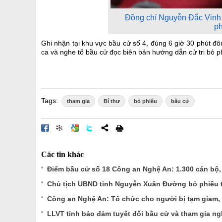
Đồng chí Nguyễn Đắc Vinh - 
p
Ghi nhận tại khu vực bầu cử số 4, đúng 6 giờ 30 phút đôn
ca và nghe tổ bầu cử đọc biên bản hướng dẫn cử tri bỏ p
Tags:
tham gia
Bí thư
bỏ phiếu
bầu cử
Các tin khác
Điểm bầu cử số 18 Công an Nghệ An: 1.300 cán bộ
Chủ tịch UBND tỉnh Nguyễn Xuân Đường bỏ phiếu
Công an Nghệ An: Tổ chức cho người bị tạm giam,
LLVT tỉnh bảo đảm tuyêt đối bầu cử và tham gia n