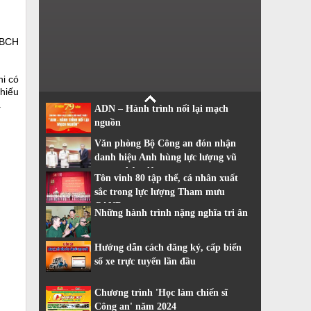
n BCH
i có
hiếu
.
ADN – Hành trình nối lại mạch
nguồn
Văn phòng Bộ Công an đón nhận
danh hiệu Anh hùng lực lượng vũ
trang nhân dân
Tôn vinh 80 tập thể, cá nhân xuất
sắc trong lực lượng Tham mưu
CAND
Những hành trình nặng nghĩa tri ân
Hướng dẫn cách đăng ký, cấp biển
số xe trực tuyến lần đầu
Chương trình 'Học làm chiến sĩ
Công an' năm 2024