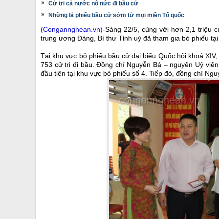
Cử tri cả nước nô nức đi bầu cử
Những lá phiếu bầu cử sớm từ mọi miền Tổ quốc
(Congannghean.vn)-
Sáng 22/5, cùng với hơn 2,1 triệu 
trung ương Đảng, Bí thư Tỉnh uỷ đã tham gia bỏ phiếu tạ
Tại khu vực bỏ phiếu bầu cử đại biểu Quốc hội khoá XI
753 cử tri đi bầu. Đồng chí Nguyễn Bá – nguyên Uỷ viê
đầu tiên tại khu vực bỏ phiếu số 4. Tiếp đó, đồng chí N