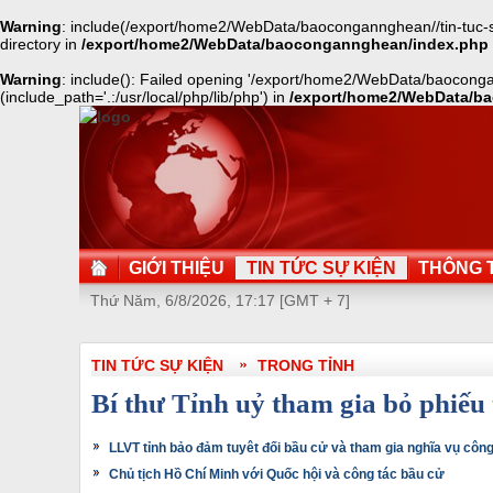
Warning
: include(/export/home2/WebData/baocongannghean//tin-tuc-su-
directory in
/export/home2/WebData/baocongannghean/index.php
Warning
: include(): Failed opening '/export/home2/WebData/baocongann
(include_path='.:/usr/local/php/lib/php') in
/export/home2/WebData/b
GIỚI THIỆU
TIN TỨC SỰ KIỆN
THÔNG T
Thứ Năm, 6/8/2026, 17:17 [GMT + 7]
TIN TỨC SỰ KIỆN
TRONG TỈNH
Bí thư Tỉnh uỷ tham gia bỏ phiếu
LLVT tỉnh bảo đảm tuyêt đối bầu cử và tham gia nghĩa vụ côn
Chủ tịch Hồ Chí Minh với Quốc hội và công tác bầu cử