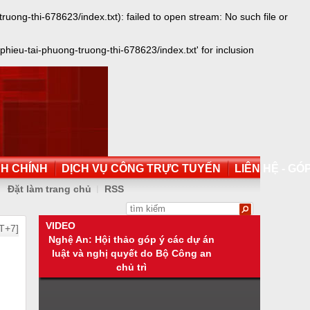
ong-thi-678623/index.txt): failed to open stream: No such file or
hieu-tai-phuong-truong-thi-678623/index.txt' for inclusion
NH CHÍNH
DỊCH VỤ CÔNG TRỰC TUYẾN
LIÊN HỆ - GÓP
Đặt làm trang chủ
RSS
VIDEO
T+7]
Nghệ An: Hội thảo góp ý các dự án
luật và nghị quyết do Bộ Công an
chủ trì