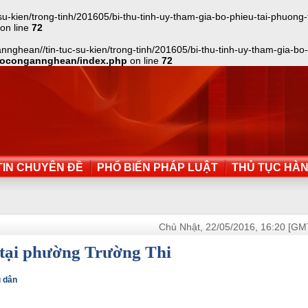
kien/trong-tinh/201605/bi-thu-tinh-uy-tham-gia-bo-phieu-tai-phuong-tru
on line
72
ghean//tin-tuc-su-kien/trong-tinh/201605/bi-thu-tinh-uy-tham-gia-bo-p
aocongannghean/index.php
on line
72
IN CHUYÊN ĐỀ
PHỔ BIẾN PHÁP LUẬT
THỦ TỤC HÀ
Chủ Nhật, 22/05/2016, 16:20 [GM
 tại phường Trường Thi
g dân