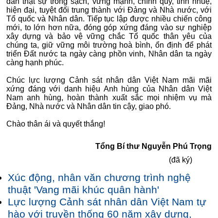
dân thật sự trong sạch, vững mạnh, chính quy, tinh nhuệ,
hiện đại, tuyệt đối trung thành với Đảng và Nhà nước, với
Tổ quốc và Nhân dân. Tiếp tục lập được nhiều chiến công
mới, to lớn hơn nữa, đóng góp xứng đáng vào sự nghiệp
xây dựng và bảo vệ vững chắc Tổ quốc thân yêu của
chúng ta, giữ vững môi trường hoà bình, ổn định để phát
triển Đất nước ta ngày càng phồn vinh, Nhân dân ta ngày
càng hạnh phúc.
Chúc lực lượng Cảnh sát nhân dân Việt Nam mãi mãi
xứng đáng với danh hiệu Anh hùng của Nhân dân Việt
Nam anh hùng, hoàn thành xuất sắc mọi nhiệm vụ mà
Đảng, Nhà nước và Nhân dân tin cậy, giao phó.
Chào thân ái và quyết thắng!
Tổng Bí thư Nguyễn Phú Trọng
(đã
ký)
Xúc động, nhân văn chương trình nghệ
thuật 'Vang mãi khúc quân hành'
Lực lượng Cảnh sát nhân dân Việt Nam tự
hào với truyền thống 60 năm xây dựng,