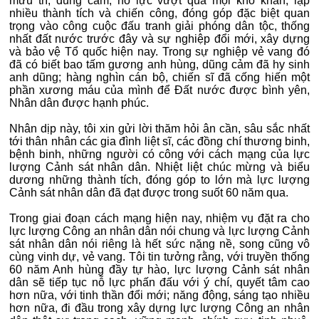
mưu trí, dũng cảm, nỗ lực vượt qua mọi khó khăn, lập
nhiều thành tích và chiến công, đóng góp đặc biệt quan
trọng vào công cuộc đấu tranh giải phóng dân tộc, thống
nhất đất nước trước đây và sự nghiệp đổi mới, xây dựng
và bảo vệ Tổ quốc hiện nay. Trong sự nghiệp vẻ vang đó
đã có biết bao tấm gương anh hùng, dũng cảm đã hy sinh
anh dũng; hàng nghìn cán bộ, chiến sĩ đã cống hiến một
phần xương máu của mình để Đất nước được bình yên,
Nhân dân được hạnh phúc.
Nhân dịp này, tôi xin gửi lời thăm hỏi ân cần, sâu sắc nhất
tới thân nhân các gia đình liệt sĩ, các đồng chí thương binh,
bệnh binh, những người có công với cách mạng của lực
lượng Cảnh sát nhân dân. Nhiệt liệt chúc mừng và biểu
dương những thành tích, đóng góp to lớn mà lực lượng
Cảnh sát nhân dân đã đạt được trong suốt 60 năm qua.
Trong giai đoạn cách mạng hiện nay, nhiệm vụ đặt ra cho
lực lượng Công an nhân dân nói chung và lực lượng Cảnh
sát nhân dân nói riêng là hết sức nặng nề, song cũng vô
cùng vinh dự, vẻ vang. Tôi tin tưởng rằng, với truyền thống
60 năm Anh hùng đầy tự hào, lực lượng Cảnh sát nhân
dân sẽ tiếp tục nỗ lực phấn đấu với ý chí, quyết tâm cao
hơn nữa, với tinh thần đổi mới; năng động, sáng tạo nhiều
hơn nữa, đi đầu trong xây dựng lực lượng Công an nhân