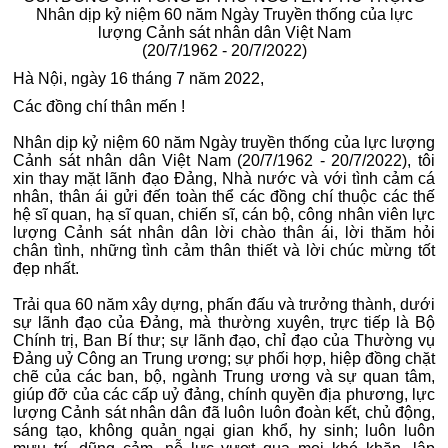
Nhân dịp kỷ niệm 60 năm Ngày Truyền thống của lực
lượng Cảnh sát nhân dân Việt Nam
(20/7/1962 - 20/7/2022)
Hà Nội, ngày 16 tháng 7 năm 2022,
Các đồng chí thân mến !
Nhân dịp kỷ niệm 60 năm Ngày truyền thống của lực lượng
Cảnh sát nhân dân Việt Nam (20/7/1962 - 20/7/2022), tôi
xin thay mặt lãnh đạo Đảng, Nhà nước và với tình cảm cá
nhân, thân ái gửi đến toàn thể các đồng chí thuộc các thế
hệ sĩ quan, hạ sĩ quan, chiến sĩ, cán bộ, công nhân viên lực
lượng Cảnh sát nhân dân lời chào thân ái, lời thăm hỏi
chân tình, những tình cảm thân thiết và lời chúc mừng tốt
đẹp nhất.
Trải qua 60 năm xây dựng, phấn đấu và trưởng thành, dưới
sự lãnh đạo của Đảng, mà thường xuyên, trực tiếp là Bộ
Chính trị, Ban Bí thư; sự lãnh đạo, chỉ đạo của Thường vụ
Đảng uỷ Công an Trung ương; sự phối hợp, hiệp đồng chặt
chẽ của các ban, bộ, ngành Trung ương và sự quan tâm,
giúp đỡ của các cấp uỷ đảng, chính quyền địa phương, lực
lượng Cảnh sát nhân dân đã luôn luôn đoàn kết, chủ động,
sáng tạo, không quản ngại gian khổ, hy sinh; luôn luôn