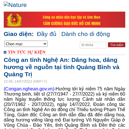
Giao diện:
Đầy đủ
Dành cho di động
TIN TỨC SỰ KIỆN
Công an tỉnh Nghệ An: Dâng hoa, dâng
hương về nguồn tại tỉnh Quảng Bình và
Quảng Trị
22:49, 14/07/2022 (GMT+7)
(Congan.nghean.gov.vn)-
Hướng tới kỷ niệm 75 năm Ngày
Thương binh, liệt sĩ (27/7/1947 - 27/7/2022) và kỷ niệm 60
năm Ngày truyền thống lực lượng Cảnh sát nhân dân
(20/7/1962 - 20/7/2022), ngày 14/7/2022, Đoàn công tác
Công an tỉnh Nghệ An do đồng chí Thiếu tướng Phạm Thế
Tùng, Giám đốc Công an tỉnh dẫn đầu đã đến dâng hoa,
dâng hương viếng lăng mộ Đại tướng Võ Nguyên Giáp ở
Vũng Chùa - Đảo Yến, tỉnh Quảng Bình và Đền thờ các