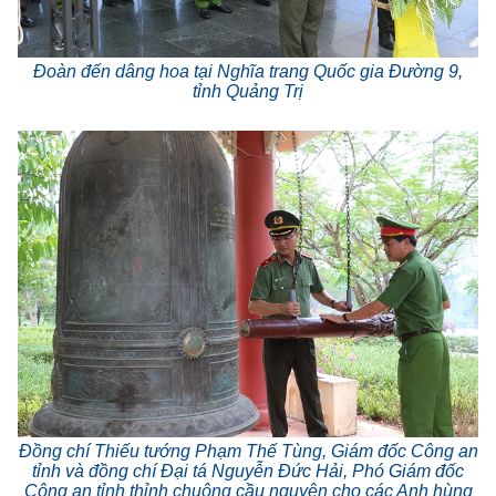
Đoàn đến dâng hoa tại Nghĩa trang Quốc gia Đường 9,
tỉnh Quảng Trị
Đồng chí Thiếu tướng Phạm Thế Tùng, Giám đốc Công an
tỉnh và đồng chí Đại tá Nguyễn Đức Hải, Phó Giám đốc
Công an tỉnh thỉnh chuông cầu nguyện cho các Anh hùng