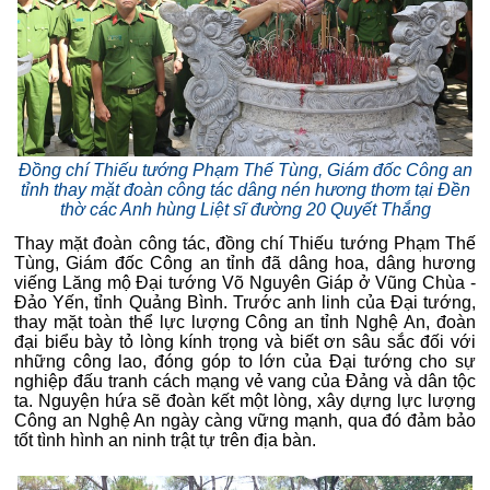
Đồng chí Thiếu tướng Phạm Thế Tùng, Giám đốc Công an
tỉnh thay mặt đoàn công tác dâng nén hương thơm tại Đền
thờ các Anh hùng Liệt sĩ đường 20 Quyết Thắng
Thay mặt đoàn công tác, đồng chí Thiếu tướng Phạm Thế
Tùng, Giám đốc Công an tỉnh đã dâng hoa, dâng hương
viếng Lăng mộ Đại tướng Võ Nguyên Giáp ở Vũng Chùa -
Đảo Yến, tỉnh Quảng Bình. Trước anh linh của Đại tướng,
thay mặt toàn thể lực lượng Công an tỉnh Nghệ An, đoàn
đại biểu bày tỏ lòng kính trọng và biết ơn sâu sắc đối với
những công lao, đóng góp to lớn của Đại tướng cho sự
nghiệp đấu tranh cách mạng vẻ vang của Đảng và dân tộc
ta. Nguyện hứa sẽ đoàn kết một lòng, xây dựng lực lượng
Công an Nghệ An ngày càng vững mạnh, qua đó đảm bảo
tốt tình hình an ninh trật tự trên địa bàn.