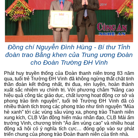
Đồng chí Nguyễn Đình Hùng - Bí thư Tỉnh
đoàn trao Bằng khen của Trung ương Đoàn
cho Đoàn Trường ĐH Vinh
Phát huy truyền thống của Đoàn thanh niên trong 83 năm
qua, tuổi trẻ Trường ĐH Vinh đã không ngừng thắt chặt tinh
thần đoàn kết thống nhất, thi đua, rèn luyện, hoàn thành
xuất sắc nhiệm vụ chính trị. Với phương châm “Nâng cao
hiệu quả công tác giáo dục, chất lượng hoạt động cơ sở và
phong trào tình nguyện”, tuổi trẻ Trường ĐH Vinh đã có
nhiều thành tích trong các phong trào như tình nguyện “Mùa
hè xanh” tới các vùng sâu vùng xa, phong trào Thanh niên
xung kích, CLB Vận động hiến máu nhân đạo, CLB Mái ấm
trường Vinh, chương trình “Áo ấm vùng cao” và nhiều hoạt
động xã hội có ý nghĩa tích cực… đóng góp vào sự phát
triển chung của phong trào Đoàn thanh niên của tỉnh nhà.