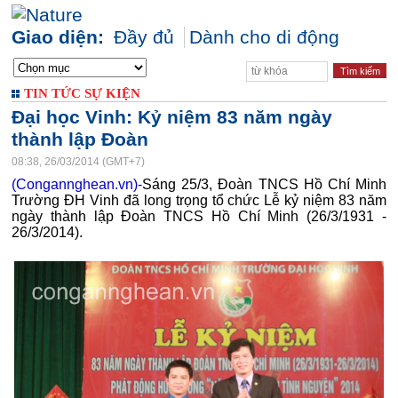
Giao diện:
Đầy đủ
Dành cho di động
TIN TỨC SỰ KIỆN
Đại học Vinh: Kỷ niệm 83 năm ngày
thành lập Đoàn
08:38, 26/03/2014 (GMT+7)
(Congannghean.vn)-
Sáng 25/3, Đoàn TNCS Hồ Chí Minh
Trường ĐH Vinh đã long trọng tổ chức Lễ kỷ niệm 83 năm
ngày thành lập Đoàn TNCS Hồ Chí Minh (26/3/1931 -
26/3/2014).