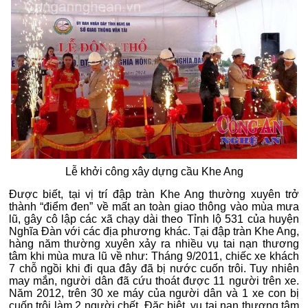
Lễ khởi công xây dựng cầu Khe Ang
Được biết, tại vị trí đập tràn Khe Ang thường xuyên trở
thành “điểm đen” về mất an toàn giao thông vào mùa mưa
lũ, gây cô lập các xã chạy dài theo Tỉnh lộ 531 của huyện
Nghĩa Đàn với các địa phương khác. Tại đập tràn Khe Ang,
hàng năm thường xuyên xảy ra nhiều vụ tai nạn thương
tâm khi mùa mưa lũ về như: Tháng 9/2011, chiếc xe khách
7 chỗ ngồi khi đi qua đây đã bị nước cuốn trôi. Tuy nhiên
may mắn, người dân đã cứu thoát được 11 người trên xe.
Năm 2012, trên 30 xe máy của người dân và 1 xe con bị
cuốn trôi làm 2 người chết. Đặc biệt, vụ tai nạn thương tâm