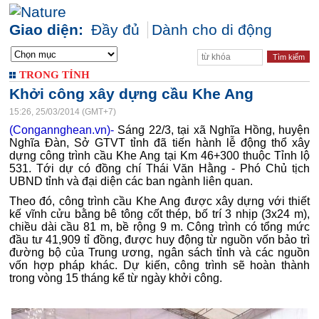
Giao diện:
Đầy đủ
Dành cho di động
TRONG TỈNH
Khởi công xây dựng cầu Khe Ang
15:26, 25/03/2014 (GMT+7)
(Congannghean.vn)-
Sáng 22/3, tại xã Nghĩa Hồng, huyện
Nghĩa Đàn, Sở GTVT tỉnh đã tiến hành lễ động thổ xây
dựng công trình cầu Khe Ang tại Km 46+300 thuộc Tỉnh lộ
531. Tới dự có đồng chí Thái Văn Hằng - Phó Chủ tịch
UBND tỉnh và đại diện các ban ngành liên quan.
Theo đó, công trình cầu Khe Ang được xây dựng với thiết
kế vĩnh cửu bằng bê tông cốt thép, bố trí 3 nhịp (3x24 m),
chiều dài cầu 81 m, bề rộng 9 m. Công trình có tổng mức
đầu tư 41,909 tỉ đồng, được huy động từ nguồn vốn bảo trì
đường bộ của Trung ương, ngân sách tỉnh và các nguồn
vốn hợp pháp khác. Dự kiến, công trình sẽ hoàn thành
trong vòng 15 tháng kể từ ngày khởi công.