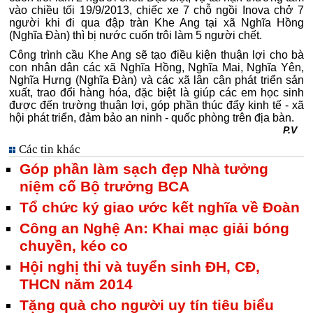
vào chiều tối 19/9/2013, chiếc xe 7 chỗ ngồi Inova chở 7
người khi đi qua đập tràn Khe Ang tại xã Nghĩa Hồng
(Nghĩa Đàn) thì bị nước cuốn trôi làm 5 người chết.
Công trình cầu Khe Ang sẽ tạo điều kiện thuận lợi cho bà
con nhân dân các xã Nghĩa Hồng, Nghĩa Mai, Nghĩa Yên,
Nghĩa Hưng (Nghĩa Đàn) và các xã lân cận phát triển sản
xuất, trao đổi hàng hóa, đặc biệt là giúp các em học sinh
được đến trường thuận lợi, góp phần thúc đẩy kinh tế - xã
hội phát triển, đảm bảo an ninh - quốc phòng trên địa bàn.
P.V
Các tin khác
Góp phần làm sạch đẹp Nhà tưởng
niệm cố Bộ trưởng BCA
Tổ chức ký giao ước kết nghĩa về Đoàn
Công an Nghệ An: Khai mạc giải bóng
chuyền, kéo co
Hội nghị thi và tuyển sinh ĐH, CĐ,
THCN năm 2014
Tặng quà cho người uy tín tiêu biểu