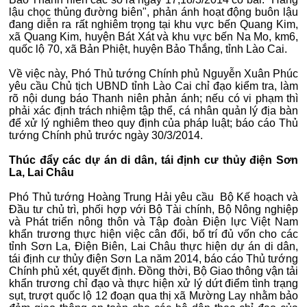
lậu chọc thủng đường biên", phản ánh hoạt động buôn lậu
đang diễn ra rất nghiêm trọng tại khu vực bến Quang Kim,
xã Quang Kim, huyện Bát Xát và khu vực bến Na Mo, km6,
quốc lộ 70, xã Bản Phiệt, huyện Bảo Thắng, tỉnh Lào Cai.
Về việc này, Phó Thủ tướng Chính phủ Nguyễn Xuân Phúc
yêu cầu Chủ tịch UBND tỉnh Lào Cai chỉ đạo kiểm tra, làm
rõ nội dung báo Thanh niên phản ánh; nếu có vi phạm thì
phải xác định trách nhiệm tập thể, cá nhân quản lý địa bàn
để xử lý nghiêm theo quy định của pháp luật; báo cáo Thủ
tướng Chính phủ trước ngày 30/3/2014.
Thúc đẩy các dự án di dân, tái định cư thủy điện Sơn
La, Lai Châu
Phó Thủ tướng Hoàng Trung Hải yêu cầu Bộ Kế hoạch và
Đầu tư chủ trì, phối hợp với Bộ Tài chính, Bộ Nông nghiệp
và Phát triển nông thôn và Tập đoàn Điện lực Việt Nam
khẩn trương thực hiện việc cân đối, bố trí đủ vốn cho các
tỉnh Sơn La, Điện Biên, Lai Châu thực hiện dự án di dân,
tái định cư thủy điện Sơn La năm 2014, báo cáo Thủ tướng
Chính phủ xét, quyết định. Đồng thời, Bộ Giao thông vận tải
khẩn trương chỉ đạo và thực hiện xử lý dứt điểm tình trạng
sụt, trượt quốc lộ 12 đoạn qua thị xã Mường Lay nhằm bảo