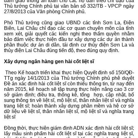
đảm giao thông an toàn cho các hộ dân theo chỉ đạo của
Thủ tướng Chính phủ tại văn bản số 332/TB - VPCP ngày
27/8/2013 của Văn phòng Chính phủ.
Phó Thủ tướng cũng giao UBND các tỉnh Sơn La, Điện
Biên, Lai Châu chỉ đạo các cơ quan chuyên môn của tỉnh
xem xét, giải quyết các kiến nghị theo thẩm quyền nhằm
bảo đảm việc thực hiện đầu tư xây dựng các dự án thành
phần thuộc dự án di dân, tái định cư thủy điện Sơn La và
thủy điện Lai Châu đúng tiến độ, theo đúng quy định.
Xây dựng ngân hàng gen hài cốt liệt sĩ
Theo Kế hoạch triển khai thực hiện Quyết định số 150/QĐ-
TTg ngày 14/1/2013 của Thủ tướng Chính phủ phê duyệt
Đề án xác định hài cốt liệt sĩ còn thiếu thông tin, từ nay đến
năm 2015, kế hoạch sẽ tập trung thực hiện nâng cao 3 cơ
sở giám định; điều tra, thống kê, tổng hợp, cập nhật, bổ
sung thông tin về liệt sĩ, mộ liệt sĩ, thân nhân liệt sĩ và nghĩa
trang liệt sĩ; hoàn thành xây dựng phần mềm và hệ cơ sở
dữ liệu về liệt sĩ, thân nhân liệt sĩ, mộ liệt sĩ và nghĩa trang
liệt sĩ
Đồng thời, thực hiện giám định ADN xác định hài cốt liệt sĩ;
lấy mẫu sinh phẩm hài cốt liệt sĩ tại các nghĩa trang liệt sĩ,