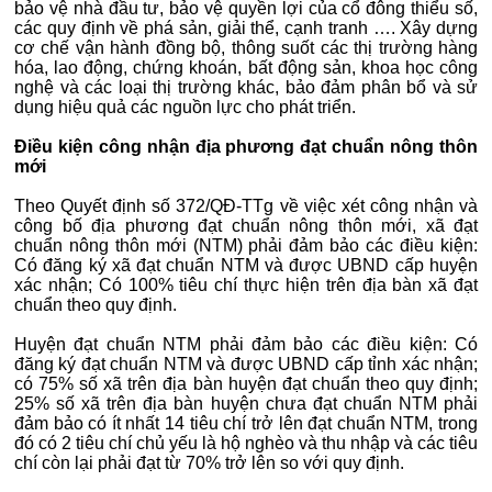
bảo vệ nhà đầu tư, bảo vệ quyền lợi của cổ đông thiểu số,
các quy định về phá sản, giải thể, cạnh tranh …. Xây dựng
cơ chế vận hành đồng bộ, thông suốt các thị trường hàng
hóa, lao động, chứng khoán, bất động sản, khoa học công
nghệ và các loại thị trường khác, bảo đảm phân bổ và sử
dụng hiệu quả các nguồn lực cho phát triển.
Điều kiện công nhận địa phương đạt chuẩn nông thôn
mới
Theo Quyết định số 372/QĐ-TTg về việc xét công nhận và
công bố địa phương đạt chuẩn nông thôn mới, xã đạt
chuẩn nông thôn mới (NTM) phải đảm bảo các điều kiện:
Có đăng ký xã đạt chuẩn NTM và được UBND cấp huyện
xác nhận; Có 100% tiêu chí thực hiện trên địa bàn xã đạt
chuẩn theo quy định.
Huyện đạt chuẩn NTM phải đảm bảo các điều kiện: Có
đăng ký đạt chuẩn NTM và được UBND cấp tỉnh xác nhận;
có 75% số xã trên địa bàn huyện đạt chuẩn theo quy định;
25% số xã trên địa bàn huyện chưa đạt chuẩn NTM phải
đảm bảo có ít nhất 14 tiêu chí trở lên đạt chuẩn NTM, trong
đó có 2 tiêu chí chủ yếu là hộ nghèo và thu nhập và các tiêu
chí còn lại phải đạt từ 70% trở lên so với quy định.