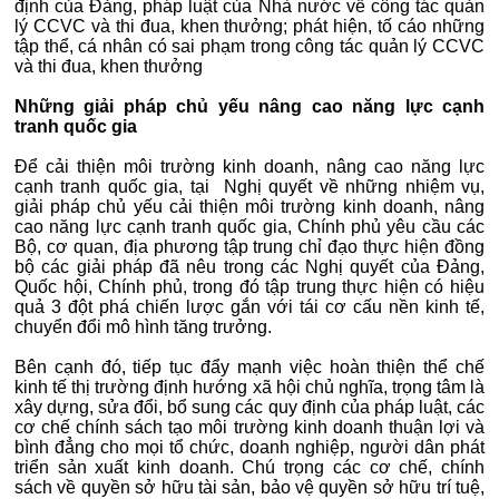
định của Đảng, pháp luật của Nhà nước về công tác quản
lý CCVC và thi đua, khen thưởng; phát hiện, tố cáo những
tập thể, cá nhân có sai phạm trong công tác quản lý CCVC
và thi đua, khen thưởng
Những giải pháp chủ yếu nâng cao năng lực cạnh
tranh quốc gia
Để cải thiện môi trường kinh doanh, nâng cao năng lực
cạnh tranh quốc gia, tại Nghị quyết về những nhiệm vụ,
giải pháp chủ yếu cải thiện môi trường kinh doanh, nâng
cao năng lực cạnh tranh quốc gia, Chính phủ yêu cầu các
Bộ, cơ quan, địa phương tập trung chỉ đạo thực hiện đồng
bộ các giải pháp đã nêu trong các Nghị quyết của Đảng,
Quốc hội, Chính phủ, trong đó tập trung thực hiện có hiệu
quả 3 đột phá chiến lược gắn với tái cơ cấu nền kinh tế,
chuyển đổi mô hình tăng trưởng.
Bên cạnh đó, tiếp tục đẩy mạnh việc hoàn thiện thể chế
kinh tế thị trường định hướng xã hội chủ nghĩa, trọng tâm là
xây dựng, sửa đổi, bổ sung các quy định của pháp luật, các
cơ chế chính sách tạo môi trường kinh doanh thuận lợi và
bình đẳng cho mọi tổ chức, doanh nghiệp, người dân phát
triển sản xuất kinh doanh. Chú trọng các cơ chế, chính
sách về quyền sở hữu tài sản, bảo vệ quyền sở hữu trí tuệ,