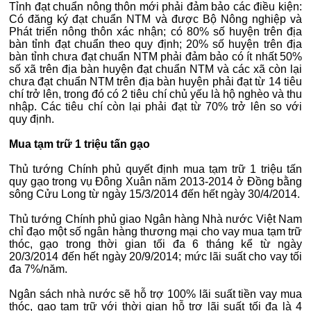
Tỉnh đạt chuẩn nông thôn mới phải đảm bảo các điều kiện:
Có đăng ký đạt chuẩn NTM và được Bộ Nông nghiệp và
Phát triển nông thôn xác nhận; có 80% số huyện trên địa
bàn tỉnh đạt chuẩn theo quy định; 20% số huyện trên địa
bàn tỉnh chưa đạt chuẩn NTM phải đảm bảo có ít nhất 50%
số xã trên địa bàn huyện đạt chuẩn NTM và các xã còn lại
chưa đạt chuẩn NTM trên địa bàn huyện phải đạt từ 14 tiêu
chí trở lên, trong đó có 2 tiêu chí chủ yếu là hộ nghèo và thu
nhập. Các tiêu chí còn lại phải đạt từ 70% trở lên so với
quy định.
Mua tạm trữ 1 triệu tấn gạo
Thủ tướng Chính phủ quyết định mua tạm trữ 1 triệu tấn
quy gạo trong vụ Đông Xuân năm 2013-2014 ở Đồng bằng
sông Cửu Long từ ngày 15/3/2014 đến hết ngày 30/4/2014.
Thủ tướng Chính phủ giao Ngân hàng Nhà nước Việt Nam
chỉ đạo một số ngân hàng thương mại cho vay mua tạm trữ
thóc, gạo trong thời gian tối đa 6 tháng kể từ ngày
20/3/2014 đến hết ngày 20/9/2014; mức lãi suất cho vay tối
đa 7%/năm.
Ngân sách nhà nước sẽ hỗ trợ 100% lãi suất tiền vay mua
thóc, gạo tạm trữ với thời gian hỗ trợ lãi suất tối đa là 4