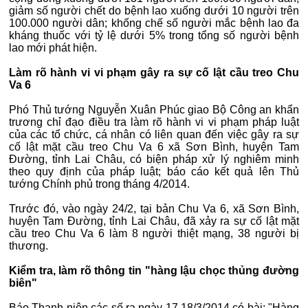
giảm số người chết do bệnh lao xuống dưới 10 người trên
100.000 người dân; khống chế số người mắc bệnh lao đa
kháng thuốc với tỷ lệ dưới 5% trong tổng số người bệnh
lao mới phát hiện.
Làm rõ hành vi vi phạm gây ra sự cố lật cầu treo Chu
Va 6
Phó Thủ tướng Nguyễn Xuân Phúc giao Bộ Công an khẩn
trương chỉ đạo điều tra làm rõ hành vi vi phạm pháp luật
của các tổ chức, cá nhân có liên quan đến việc gây ra sự
cố lật mặt cầu treo Chu Va 6 xã Sơn Bình, huyện Tam
Đường, tỉnh Lai Châu, có biện pháp xử lý nghiêm minh
theo quy định của pháp luật; báo cáo kết quả lên Thủ
tướng Chính phủ trong tháng 4/2014.
Trước đó, vào ngày 24/2, tại bản Chu Va 6, xã Sơn Bình,
huyện Tam Đường, tỉnh Lai Châu, đã xảy ra sự cố lật mặt
cầu treo Chu Va 6 làm 8 người thiệt mạng, 38 người bị
thương.
Kiểm tra, làm rõ thông tin "hàng lậu chọc thủng đường
biên"
Báo Thanh niên các số ra ngày 17,18/3/2014 có bài: "Hàng