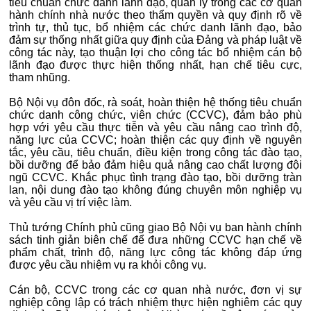
tiêu chuẩn chức danh lãnh đạo, quản lý trong các cơ quan
hành chính nhà nước theo thẩm quyền và quy định rõ về
trình tự, thủ tục, bổ nhiệm các chức danh lãnh đạo, bảo
đảm sự thống nhất giữa quy định của Đảng và pháp luật về
công tác này, tạo thuận lợi cho công tác bổ nhiệm cán bộ
lãnh đạo được thực hiện thống nhất, hạn chế tiêu cực,
tham nhũng.
Bộ Nội vụ đôn đốc, rà soát, hoàn thiện hệ thống tiêu chuẩn
chức danh công chức, viên chức (CCVC), đảm bảo phù
hợp với yêu cầu thực tiễn và yêu cầu nâng cao trình độ,
năng lực của CCVC; hoàn thiện các quy định về nguyên
tắc, yêu cầu, tiêu chuẩn, điều kiện trong công tác đào tạo,
bồi dưỡng để bảo đảm hiệu quả nâng cao chất lượng đội
ngũ CCVC. Khắc phục tình trạng đào tạo, bồi dưỡng tràn
lan, nội dung đào tạo không đúng chuyên môn nghiệp vụ
và yêu cầu vị trí việc làm.
Thủ tướng Chính phủ cũng giao Bộ Nội vụ ban hành chính
sách tinh giản biên chế để đưa những CCVC hạn chế về
phẩm chất, trình độ, năng lực công tác không đáp ứng
được yêu cầu nhiệm vụ ra khỏi công vụ.
Cán bộ, CCVC trong các cơ quan nhà nước, đơn vị sự
nghiệp công lập có trách nhiệm thực hiện nghiêm các quy