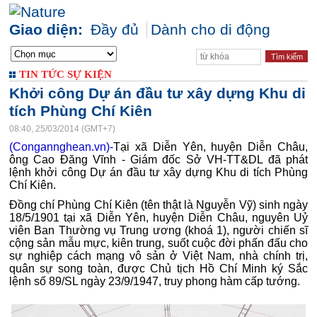
Giao diện:
Đầy đủ
Dành cho di động
TIN TỨC SỰ KIỆN
Khởi công Dự án đầu tư xây dựng Khu di
tích Phùng Chí Kiên
08:40, 25/03/2014 (GMT+7)
(Congannghean.vn)-
Tại xã Diễn Yên, huyện Diễn Châu,
ông Cao Đăng Vĩnh - Giám đốc Sở VH-TT&DL đã phát
lệnh khởi công Dự án đầu tư xây dựng Khu di tích Phùng
Chí Kiên.
Đồng chí Phùng Chí Kiên (tên thật là Nguyễn Vỹ) sinh ngày
18/5/1901 tại xã Diễn Yên, huyện Diễn Châu, nguyên Uỷ
viên Ban Thường vụ Trung ương (khoá 1), người chiến sĩ
cộng sản mẫu mực, kiên trung, suốt cuộc đời phấn đấu cho
sự nghiệp cách mạng vô sản ở Việt Nam, nhà chính trị,
quân sự song toàn, được Chủ tịch Hồ Chí Minh ký Sắc
lệnh số 89/SL ngày 23/9/1947, truy phong hàm cấp tướng.