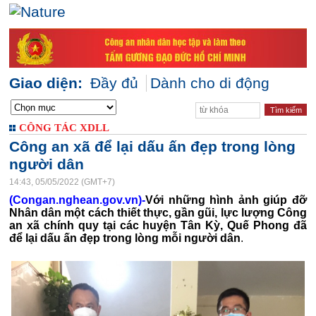
Giao diện:
Đầy đủ
Dành cho di động
CÔNG TÁC XDLL
Công an xã để lại dấu ấn đẹp trong lòng
người dân
14:43, 05/05/2022 (GMT+7)
(Congan.nghean.gov.vn)-
Với những hình ảnh giúp đỡ
Nhân dân m
ột cách thiết thực, gần gũi, lực lượng Công
an xã chính quy tại các huyện Tân Kỳ, Quế Phong đã
để lại dấu ấn đẹp trong lòng mỗi người dân
.