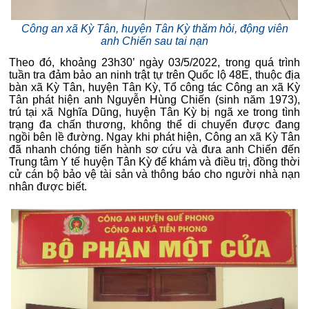
Công an xã Kỳ Tân, huyện Tân Kỳ thăm hỏi, động viên
anh Chiến sau tai nạn
Theo đó, khoảng 23h30’ ngày 03/5/2022, trong quá trình
tuần tra đảm bảo an ninh trật tự trên Quốc lộ 48E, thuộc địa
bàn xã Kỳ Tân, huyện Tân Kỳ, Tổ công tác Công an xã Kỳ
Tân phát hiện anh Nguyễn Hùng Chiến (sinh năm 1973),
trú tại xã Nghĩa Dũng, huyện Tân Kỳ bị ngã xe trong tình
trạng đa chấn thương, không thể di chuyển được đang
ngồi bên lề đường. Ngay khi phát hiện, Công an xã Kỳ Tân
đã nhanh chóng tiến hành sơ cứu và đưa anh Chiến đến
Trung tâm Y tế huyện Tân Kỳ để khám và điều trị, đồng thời
cử cán bộ bảo vệ tài sản và thông báo cho người nhà nạn
nhân được biết.