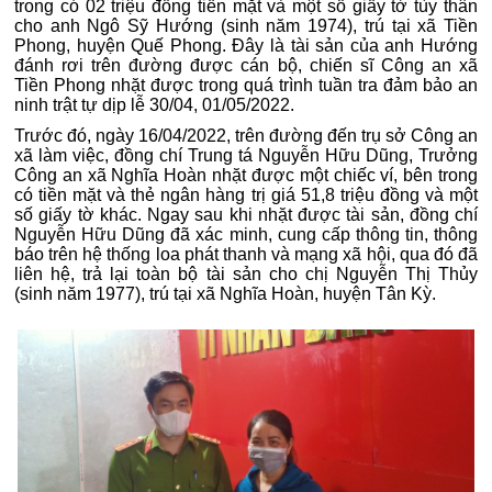
trong có 02 triệu đồng tiền mặt và một số giấy tờ tùy thân
cho anh Ngô Sỹ Hướng (sinh năm 1974), trú tại xã Tiền
Phong, huyện Quế Phong. Đây là tài sản của anh Hướng
đánh rơi trên đường được cán bộ, chiến sĩ Công an xã
Tiền Phong nhặt được trong quá trình tuần tra đảm bảo an
ninh trật tự dịp lễ 30/04, 01/05/2022.
Trước đó, ngày 16/04/2022, trên đường đến trụ sở Công an
xã làm việc, đồng chí Trung tá Nguyễn Hữu Dũng, Trưởng
Công an xã Nghĩa Hoàn nhặt được một chiếc ví, bên trong
có tiền mặt và thẻ ngân hàng trị giá 51,8 triệu đồng và một
số giấy tờ khác. Ngay sau khi nhặt được tài sản, đồng chí
Nguyễn Hữu Dũng đã xác minh, cung cấp thông tin, thông
báo trên hệ thống loa phát thanh và mạng xã hội, qua đó đã
liên hệ, trả lại toàn bộ tài sản cho chị Nguyễn Thị Thủy
(sinh năm 1977), trú tại xã Nghĩa Hoàn, huyện Tân Kỳ.