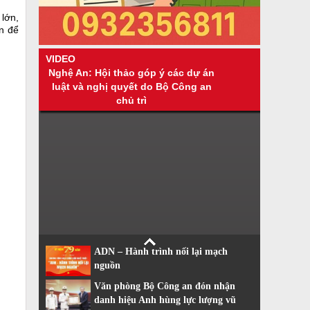
 lớn,
n để
VIDEO
Nghệ An: Hội thảo góp ý các dự án
luật và nghị quyết do Bộ Công an
chủ trì
ADN – Hành trình nối lại mạch
nguồn
Văn phòng Bộ Công an đón nhận
danh hiệu Anh hùng lực lượng vũ