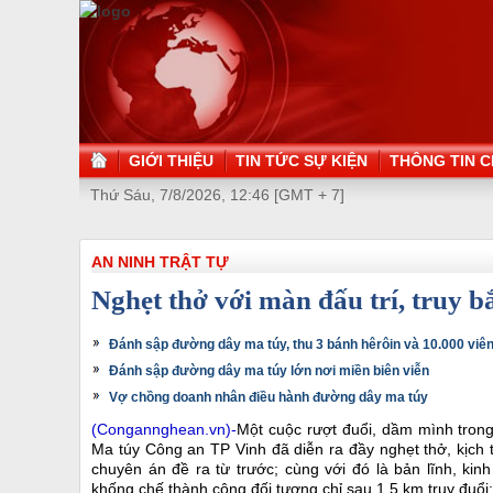
GIỚI THIỆU
TIN TỨC SỰ KIỆN
THÔNG TIN C
Thứ Sáu, 7/8/2026, 12:46 [GMT + 7]
AN NINH TRẬT TỰ
Nghẹt thở với màn đấu trí, truy 
Đánh sập đường dây ma túy, thu 3 bánh hêrôin và 10.000 viê
Đánh sập đường dây ma túy lớn nơi miền biên viễn
Vợ chồng doanh nhân điều hành đường dây ma túy
(Congannghean.vn)-
Một cuộc rượt đuổi, dầm mình tron
Ma túy Công an TP Vinh đã diễn ra đầy nghẹt thở, kịch 
chuyên án đề ra từ trước; cùng với đó là bản lĩnh, k
khống chế thành công đối tượng chỉ sau 1,5 km truy đuổi;