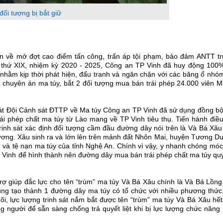
đối tượng bị bắt giữ
n về mở đợt cao điểm tấn công, trấn áp tội phạm, bảo đảm ANTT tr
n thứ XIX, nhiệm kỳ 2020 - 2025, Công an TP Vinh đã huy động 100%
nhằm kịp thời phát hiện, đấu tranh và ngăn chặn với các băng ổ nhóm
há chuyên án ma túy, bắt 2 đối tượng mua bán trái phép 24.000 viên 
 sát Đội Cảnh sát ĐTTP về Ma túy Công an TP Vinh đã sử dụng đồng b
i phép chất ma túy từ Lào mang về TP Vinh tiêu thụ. Tiến hành điều
 trinh sát xác định đối tượng cầm đầu đường dây nói trên là Và Bá Xâ
ương. Xâu sinh ra và lớn lên trên mảnh đất Nhôn Mai, huyện Tương D
m và tệ nạn ma túy của tỉnh Nghệ An. Chính vì vậy, y nhanh chóng móc
P Vinh để hình thành nên đường dây mua bán trái phép chất ma túy q
 trợ giúp đắc lực cho tên “trùm” ma túy Và Bá Xâu chính là Và Bá Lồn
húng tạo thành 1 đường dây ma túy có tổ chức với nhiều phương thức
dõi, lực lượng trinh sát nắm bắt được tên “trùm” ma túy Và Bá Xâu hế
g người để sẵn sàng chống trả quyết liệt khi bị lực lượng chức năng