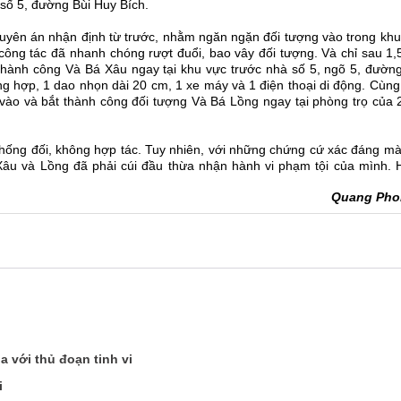
 số 5, đường Bùi Huy Bích.
huyên án nhận định từ trước, nhằm ngăn ngặn đối tượng vào trong kh
 công tác đã nhanh chóng rượt đuổi, bao vây đối tượng. Và chỉ sau 1
 thành công Và Bá Xâu ngay tại khu vực trước nhà số 5, ngõ 5, đường
ng hợp, 1 dao nhọn dài 20 cm, 1 xe máy và 1 điện thoại di động. Cùng
vào và bắt thành công đối tượng Và Bá Lồng ngay tại phòng trọ của 
chống đối, không hợp tác. Tuy nhiên, với những chứng cứ xác đáng m
 Xâu và Lồng đã phải cúi đầu thừa nhận hành vi phạm tội của mình. H
Quang Pho
 với thủ đoạn tinh vi
i