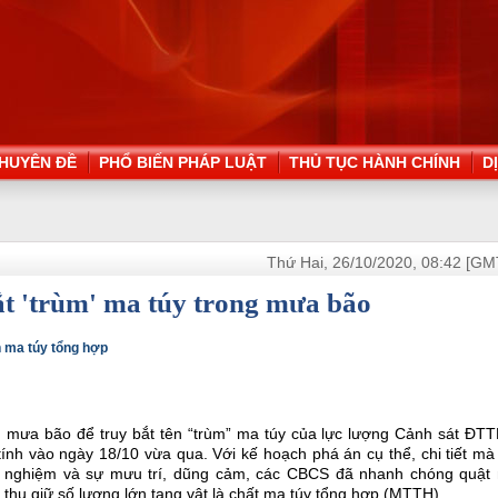
HUYÊN ĐỀ
PHỔ BIẾN PHÁP LUẬT
THỦ TỤC HÀNH CHÍNH
D
Thứ Hai, 26/10/2020, 08:42 [GM
bắt 'trùm' ma túy trong mưa bão
n ma túy tổng hợp
g mưa bão để truy bắt tên “trùm” ma túy của lực lượng Cảnh sát ĐTT
tính vào ngày 18/10 vừa qua. Với kế hoạch phá án cụ thể, chi tiết m
inh nghiệm và sự mưu trí, dũng cảm, các CBCS đã nhanh chóng quật 
 thu giữ số lượng lớn tang vật là chất ma túy tổng hợp (MTTH).