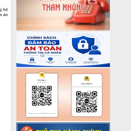
g bộ
ên án