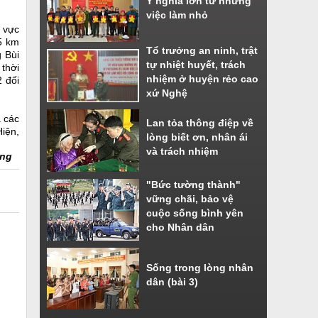
Ý nghĩa lớn từ những
việc làm nhỏ
u vực
,5 km
Tổ trưởng an ninh, trật
 Bùi
tự nhiệt huyết, trách
 thời
nhiệm ở huyện rẻo cao
2 đối
xứ Nghệ
à các
Lan tỏa thông điệp về
iện,
lòng biết ơn, nhân ái
và trách nhiệm
ng
"Bức tường thành"
vững chãi, bảo vệ
cuộc sống bình yên
cho Nhân dân
Sống trong lòng nhân
dân (bài 3)