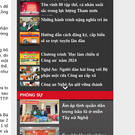
trang nhân dân
Tôn vinh 80 tập thể, cá nhân xuất
h để
sắc trong lực lượng Tham mưu
 Lồng
CAND
Những hành trình nặng nghĩa tri ân
nhận
đường
Hướng dẫn cách đăng ký, cấp biển
số xe trực tuyến lần đầu
ng bộ
Chương trình 'Học làm chiến sĩ
n, do
 một
Công an' năm 2024
 thể,
Nghệ An: Người dân hài lòng với Bộ
g như
phận một cửa Công an cấp xã
Công an Nghệ An giữ vững thành
ưa to
tích dẫn đầu về cải cách hành chính
, sau
PHÓNG SỰ
ĐTTP
Nhiều tiện ích khi sử dụng phần
Ấm áp tình quân dân
mềm VNeiD
trong bão lũ ở miền
Và Bá
Cách đăng ký tài khoản định danh
Tây xứ Nghệ
tại 2
điện tử
 1 tổ
ời và