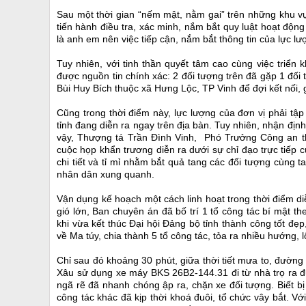
Sau một thời gian “nếm mật, nằm gai” trên những khu 
tiến hành điều tra, xác minh, nắm bắt quy luật hoạt độn
là anh em nên việc tiếp cận, nắm bắt thông tin của lực lư
Tuy nhiên, với tinh thần quyết tâm cao cùng việc triể
được nguồn tin chính xác: 2 đối tượng trên đã gặp 1 đối
Bùi Huy Bích thuộc xã Hưng Lộc, TP Vinh để đợi kết nối, 
Cũng trong thời điểm này, lực lượng của đơn vị phải tập
tỉnh đang diễn ra ngay trên địa bàn. Tuy nhiên, nhận định
vậy, Thượng tá Trần Đình Vinh, Phó Trưởng Công an t
cuộc họp khẩn trương diễn ra dưới sự chỉ đạo trực tiếp
chi tiết và tỉ mỉ nhằm bắt quả tang các đối tượng cùng 
nhân dân xung quanh.
Vận dụng kế hoạch một cách linh hoạt trong thời điểm diễ
gió lớn, Ban chuyên án đã bố trí 1 tổ công tác bí mật th
khi vừa kết thúc Đại hội Đảng bộ tỉnh thành công tốt 
về Ma túy, chia thành 5 tổ công tác, tỏa ra nhiều hướng, l
Chỉ sau đó khoảng 30 phút, giữa thời tiết mưa to, đường 
Xâu sử dụng xe máy BKS 26B2-144.31 đi từ nhà trọ ra đườ
ngã rẽ đã nhanh chóng ập ra, chặn xe đối tượng. Biết bị
công tác khác đã kịp thời khoá đuôi, tổ chức vây bắt. V