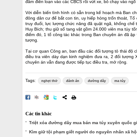
đâm điên loạn vào các CBCS rồi vứt xe, bỏ chạy vào ngõ
Với diễn biến tình hình có sẵn trong kế hoạch mà Ban c
đông dân cư để bắt con tin, uy hiếp hòng trốn thoát, Tổ
truy đuổi, lực lượng chức năng đã quật ngã, khống chế
Huy Bích; thu giữ số tang vật gồm 24.000 viên ma túy tổ
điểm đó, 1 tổ công tác khác trong Ban chuyên án đã ập 
tượng.
Tại cơ quan Công an, ban đầu các đối tượng tỏ thái độ 
điều tra viên dày dạn kinh nghiệm đưa ra, 2 đối tượng
chuyên án vẫn đang được tiếp tục điều tra, mở rộng.
Tags:
nghẹt thở
đánh án
đường dây
ma túy
Các tin khác
Triệt xóa đường dây mua bán ma túy xuyên quốc gia
Kìm giữ tội phạm giết người do nguyên nhân xã hộ