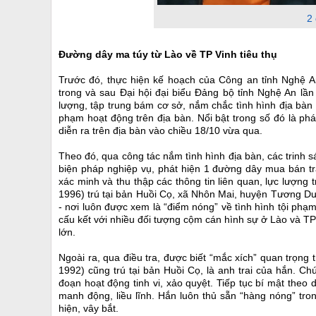
2 
Đường dây ma túy từ Lào về TP Vinh tiêu thụ
Trước đó, thực hiện kế hoạch của Công an tỉnh Nghệ A
trong và sau Đại hội đại biểu Đảng bộ tỉnh Nghệ An lầ
lượng, tập trung bám cơ sở, nắm chắc tình hình địa bàn 
phạm hoạt động trên địa bàn. Nổi bật trong số đó là p
diễn ra trên địa bàn vào chiều 18/10 vừa qua.
Theo đó, qua công tác nắm tình hình địa bàn, các trinh
biện pháp nghiệp vụ, phát hiện 1 đường dây mua bán trá
xác minh và thu thập các thông tin liên quan, lực lượng
1996) trú tại bản Huồi Cọ, xã Nhôn Mai, huyện Tương D
- nơi luôn được xem là “điểm nóng” về tình hình tội phạ
cấu kết với nhiều đối tượng cộm cán hình sự ở Lào và T
lớn.
Ngoài ra, qua điều tra, được biết “mắc xích” quan trọng
1992) cũng trú tại bản Huồi Cọ, là anh trai của hắn. C
đoạn hoạt động tinh vi, xảo quyệt. Tiếp tục bí mật theo 
manh động, liều lĩnh. Hắn luôn thủ sẵn “hàng nóng” tron
hiện, vây bắt.