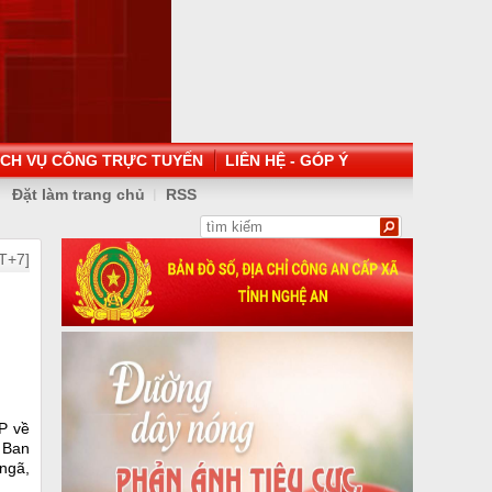
ỊCH VỤ CÔNG TRỰC TUYẾN
LIÊN HỆ - GÓP Ý
Đặt làm trang chủ
RSS
T+7]
P về
à Ban
ngã,