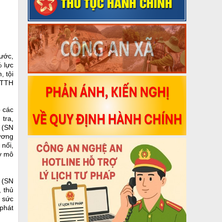
ước,
 lực
, tội
MTTH
ộ các
 tra,
u (SN
ương
 nối,
uy mô
g (SN
, thủ
t sức
 phát