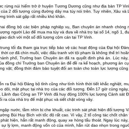
vực rừng núi hiểm trở ở huyện Tương Dương cũng như địa bàn TP Vin
g của 2 đối tượng cùng đường dây ma túy nói trên. Tuy nhiên, Xâu và
ợng trinh sát gặp rất nhiều khó khăn.
n khai đồng bộ các biện pháp nghiệp vụ, Ban chuyên án nhanh chóng 
 tượng người Lào để mua ma túy và đưa về nhà trọ tại số 14, ngõ 1, 
giao dịch với một số đối tượng cộm cán tại TP Vinh.
 trung tối đa tham gia trực tiếp bảo vệ các hoạt động của Đại hội Đả
 thời cơ đã chín muồi, việc đấu tranh với tội phạm là không thể trì hoã
hành phố, Trưởng ban Chuyên án đã ra quyết định phá án. Lúc này,
 của đồng chí Trưởng ban Chuyên án để đề ra kế hoạch, phương án cụ
tang vật; đồng thời đảm bảo tuyệt đối an toàn cho toàn lực lượng cũn
n ra Đại hội Đảng bộ tỉnh cũng như tình hình thời tiết khắc nghiệt, m
eo dõi, mật phục tại nhà trọ của các đối tượng. Đến 17 giờ cùng ngày
đẹp, Lãnh đạo Công an TP Vinh đã huy động 100% lực lượng Cảnh sát 
ối ra của nhà trọ để mật phục và siết chặt vòng vây.
ngập nước, tầm nhìn bị che khuất, các trinh sát phát hiện đối tượng 
ng Bùi Huy Bích với tốc độ rất cao. Vì vậy, 2 tổ công tác chốt chặn 
 phát hiện, hắn rất manh động, quay xe hòng tẩu thoát. Ngay lúc này,
ới sự lỳ lợm, manh động vốn có của mình, hắn rút dao nhọn trong ngư