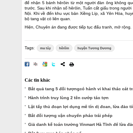
để nhận 5 bánh hêrôin từ một người đàn ông không que
trước. Sau khi nhận số hêrôin, Tuấn cất giấu trong người 
Nội. Khi về đến khu vực bản Xiềng Líp, xã Yên Hòa, huyệ
bộ tang vật có liên quan.
Hiện, Chuyên án đang được tiếp tục đấu tranh, mở rộng.
Tags:
ma túy
hêrôin
huyện Tương Dương
Các tin khác
Bắt quả tang 5 đối tượngcó hành vi khai thác cát t
Hành trình truy lùng 2 tên cướp táo tợn
Lật tẩy thủ đoạn lợi dụng mê tín dị đoan, lừa đảo ti
Bắt đối tượng vận chuyển pháo trái phép
Giả danh kế toán trưởng Vinmart Hà Tĩnh để lừa đả