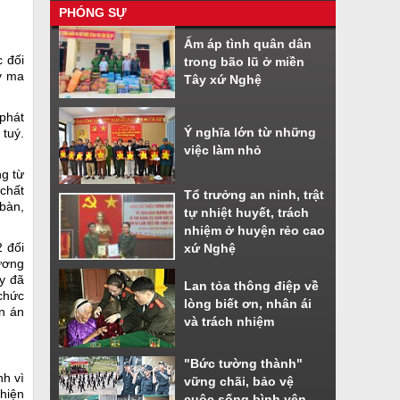
PHÓNG SỰ
Nhiều tiện ích khi sử dụng phần
Ấm áp tình quân dân
mềm VNeiD
 đối
trong bão lũ ở miền
Cách đăng ký tài khoản định danh
y ma
Tây xứ Nghệ
điện tử
phát
Ý nghĩa lớn từ những
 tuý.
việc làm nhỏ
ng từ
chất
Tổ trưởng an ninh, trật
 bàn,
tự nhiệt huyết, trách
nhiệm ở huyện rẻo cao
 đối
xứ Nghệ
ương
ày đã
Lan tỏa thông điệp về
chức
lòng biết ơn, nhân ái
n án
và trách nhiệm
"Bức tường thành"
nh vì
vững chãi, bảo vệ
 hiện
cuộc sống bình yên