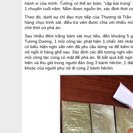
hành vi của mình. Tưởng có thể an toàn, “cặp bài trùng” 
1 chuyến cuối năm. Nắm được nguồn tin, xác định thời c
Theo đó, dưới sự chỉ đạo trực tiếp của Thượng tá Tr
hàng chục trinh sát, điều tra viên được chia với nhiều m
chờ thời cơ phá án.
Sau nhiều đêm trắng bám sát mục tiêu, đến khoảng 5 gi
Tương Dương, 1 mũi công tác phát hiện 1 chiếc ôtô nhã
có biểu hiện nghi vấn nên đã yêu cầu dừng xe để kiểm tra
nữ ngồi ở hàng ghế sau. Xác định các đối tượng nghi vấn
mũi công tác cùng có mặt để phá án. Bị bắt quá bất ngờ
hiện và thu giữ trong người đàn ông 3 bánh hêrôin, 1 đi
khoác của người phụ nữ đi cùng 2 bánh hêrôin.