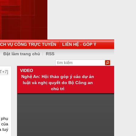
ỊCH VỤ CÔNG TRỰC TUYẾN
LIÊN HỆ - GÓP Ý
Đặt làm trang chủ
RSS
VIDEO
T+7]
Nghệ An: Hội thảo góp ý các dự án
luật và nghị quyết do Bộ Công an
chủ trì
u phụ
 của
a tuý