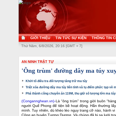
GIỚI THIỆU
TIN TỨC SỰ KIỆN
THÔNG TIN C
Thứ Năm, 6/8/2026, 20:16 [GMT + 7]
AN NINH TRẬT TỰ
'Ông trùm' đường dây ma túy xuy
Khởi tố điều tra đối tượng tàng trữ ma túy
Triệt xóa đường dây ma túy liên tỉnh và tụ điểm phức tạp về 
Phá thành công chuyên án 119M, thu giữ số lượng lớn ma túy
(Congannghean.vn)-
Là “ông trùm” trong giới buôn “hàn
người Quế Phong để tiện bề hoạt động. Hắn thường lấy 
mình. Tuy nhiên, dù khéo léo ngụy trang cỡ nào, hành vi
Công an huyện Tương Dương. Và chúng đã bị sa lưới tro