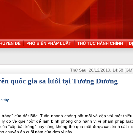
HUYÊN ĐỀ
PHỔ BIẾN PHÁP LUẬT
THỦ TỤC HÀNH CHÍNH
D
Thứ Sáu, 20/12/2019, 14:58 [GM
ên quốc gia sa lưới tại Tương Dương
ma túy
g trắng” của đất Bắc, Tuấn nhanh chóng bắt mối và cặp với một thiế
lý do về quê “bồ” để làm bình phong cho hành vi vi phạm pháp luật
 của “cặp bài trùng” này cũng không thể qua mặt được các trinh sát m
ng chuyên án cuối năm của đơn vị này.