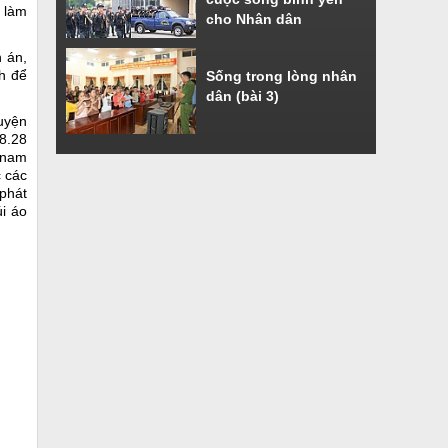
h làm
cho Nhân dân
 án,
ch để
Sống trong lòng nhân
dân (bài 3)
uyện
8.28
p nam
c các
 phát
úi áo