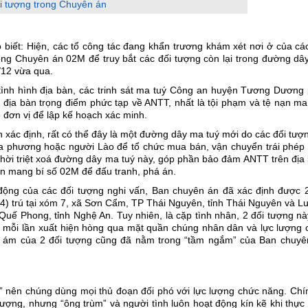
i tượng trong Chuyên án
ết: Hiện, các tổ công tác đang khẩn trương khám xét nơi ở của các
rộng Chuyên án 02M để truy bắt các đối tượng còn lại trong đường dâ
/12 vừa qua.
ình hình địa bàn, các trinh sát ma tuý Công an huyện Tương Dương 
c địa bàn trọng điểm phức tạp về ANTT, nhất là tội phạm và tệ nạn ma
o đơn vị để lập kế hoạch xác minh.
xác định, rất có thể đây là một đường dây ma tuý mới do các đối tượ
ịa phương hoặc người Lào để tổ chức mua bán, vận chuyển trái phép 
p thời triệt xoá đường dây ma tuý này, góp phần bảo đảm ANTT trên địa
n mang bí số 02M để đấu tranh, phá án.
 động của các đối tượng nghi vấn, Ban chuyên án đã xác định được 2
) trú tại xóm 7, xã Sơn Cẩm, TP Thái Nguyên, tỉnh Thái Nguyên và L
 Quế Phong, tỉnh Nghệ An. Tuy nhiên, là cặp tình nhân, 2 đối tượng n
nh mỗi lần xuất hiện hòng qua mặt quần chúng nhân dân và lực lượng 
ờ ám của 2 đối tượng cũng đã nằm trong “tầm ngắm” của Ban chuyê
” nên chúng dùng mọi thủ đoạn đối phó với lực lượng chức năng. Chí
tượng, nhưng “ông trùm” và người tình luôn hoạt động kín kẽ khi thực