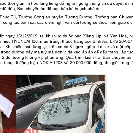
sau thời gian im hơi, lặng tiếng để nghe ngóng thông tin đã quyết địn
ơ đã đến, Ban chuyên án đã họp bàn kế hoạch phá án.
ần Phúc Tú, Trưởng Công an huyện Tương Dương, Trưởng ban Chuyên
ũi công tác bám sát các điểm nghi vấn đối tượng sẽ thực hiện giao dị
ờ ngày 15/12/2019, tại khu vực thuộc bản Xiềng Líp, xã Yên Hòa, h
n hiệu HYUNDAI I10, màu trắng, thuộc hãng taxi Bình An, BKS 20A-14
. Khi chiếc taxi dừng lại, trên xe có 3 người, gồm: Lái xe và một cặ
 trong đường dây ma tuý mà đơn vị đã xác lập án để đấu tranh, lập tứ
, 2 đối tượng không kịp phản ứng. Quá trình kiểm tra, Ban chuyên án
ện thoại di động hiệu NOKIA 1208 và 30.000.000 đồng; thu giữ trong t