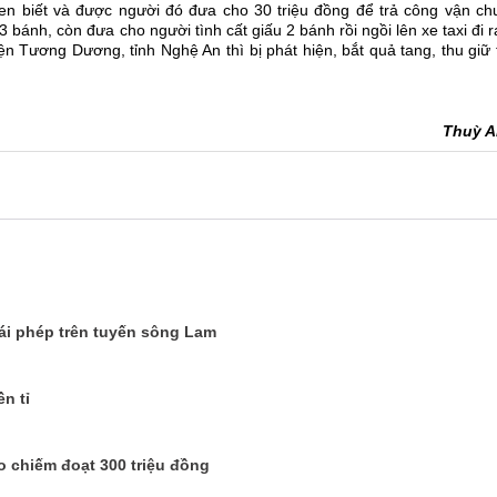
n biết và được người đó đưa cho 30 triệu đồng để trả công vận ch
3 bánh, còn đưa cho người tình cất giấu 2 bánh rồi ngồi lên xe taxi đi 
n Tương Dương, tỉnh Nghệ An thì bị phát hiện, bắt quả tang, thu giữ
Thuỳ 
rái phép trên tuyến sông Lam
ền tỉ
o chiếm đoạt 300 triệu đồng