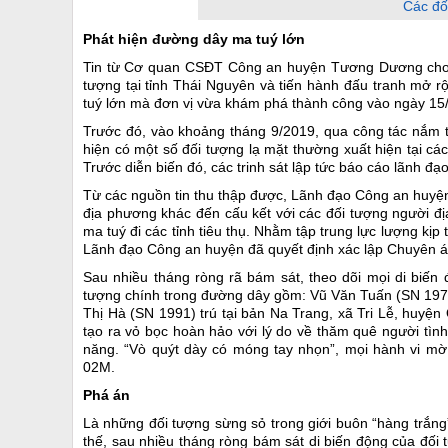
Các đố
Phát hiện đường dây ma tuý lớn
Tin từ Cơ quan CSĐT Công an huyện Tương Dương cho bi
tượng tại tỉnh Thái Nguyên và tiến hành đấu tranh mở 
tuý lớn mà đơn vị vừa khám phá thành công vào ngày 15
Trước đó, vào khoảng tháng 9/2019, qua công tác nắm t
hiện có một số đối tượng lạ mặt thường xuất hiện tại cá
Trước diễn biến đó, các trinh sát lập tức báo cáo lãnh đạ
Từ các nguồn tin thu thập được, Lãnh đạo Công an huyện 
địa phương khác đến cấu kết với các đối tượng người đ
ma tuý đi các tỉnh tiêu thụ. Nhằm tập trung lực lượng kị
Lãnh đạo Công an huyện đã quyết định xác lập Chuyên á
Sau nhiều tháng ròng rã bám sát, theo dõi mọi di biến
tượng chính trong đường dây gồm: Vũ Văn Tuấn (SN 1974
Thị Hà (SN 1991) trú tại bản Na Trang, xã Tri Lễ, huyện
tạo ra vỏ bọc hoàn hảo với lý do về thăm quê người tì
năng. “Vò quýt dày có móng tay nhọn”, mọi hành vi m
02M.
Phá án
Là những đối tượng sừng sỏ trong giới buôn “hàng trắng
thế, sau nhiều tháng ròng bám sát di biến động của đối 