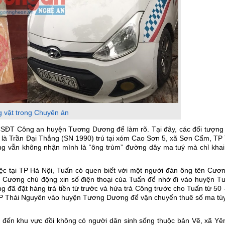
g vật trong Chuyên án
CSĐT Công an huyện Tương Dương để làm rõ. Tại đây, các đối tượng 
n là Trần Đại Thắng (SN 1990) trú tại xóm Cao Sơn 5, xã Sơn Cẩm, TP
ợng vẫn không nhận mình là “ông trùm” đường dây ma tuý mà chỉ khai
iệc tại TP Hà Nội, Tuấn có quen biết với một người đàn ông tên Cươn
, Cương chủ động xin số điện thoại của Tuấn để nhờ đi vào huyện T
đã đặt hàng trả tiền từ trước và hứa trả Công trước cho Tuấn từ 50
từ TP Thái Nguyên vào huyện Tương Dương để vận chuyển thuê số ma tú
đến khu vực đồi không có người dân sinh sống thuộc bản Vẽ, xã Yê