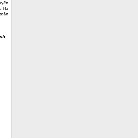
uyển
ra Hà
 toàn
Anh