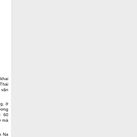
khai
 Thái
 vận
g, ở
ương
 - 60
y mà
n Na