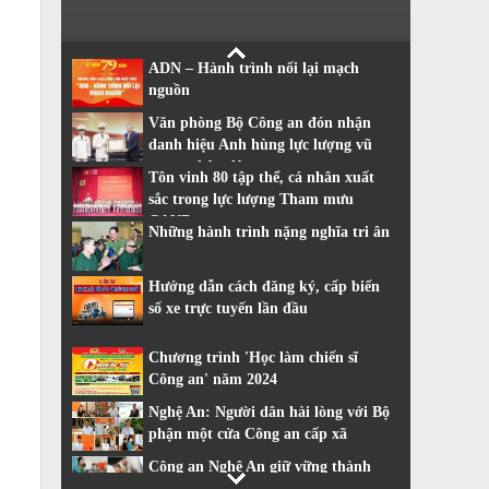
ADN – Hành trình nối lại mạch
nguồn
Văn phòng Bộ Công an đón nhận
danh hiệu Anh hùng lực lượng vũ
trang nhân dân
Tôn vinh 80 tập thể, cá nhân xuất
sắc trong lực lượng Tham mưu
CAND
Những hành trình nặng nghĩa tri ân
Hướng dẫn cách đăng ký, cấp biển
số xe trực tuyến lần đầu
Chương trình 'Học làm chiến sĩ
Công an' năm 2024
Nghệ An: Người dân hài lòng với Bộ
phận một cửa Công an cấp xã
Công an Nghệ An giữ vững thành
tích dẫn đầu về cải cách hành chính