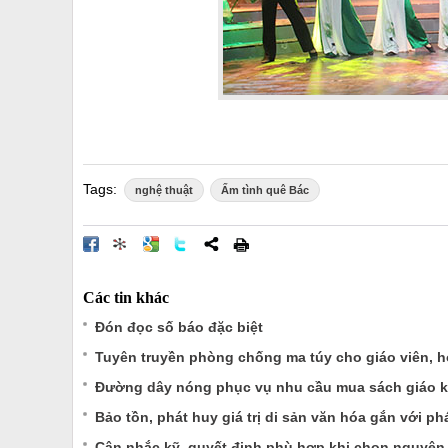
Tags:
nghệ thuật
Ấm tình quê Bác
Các tin khác
Đón đọc số báo đặc biệt
Tuyên truyền phòng chống ma túy cho giáo viên, h
Đường dây nóng phục vụ nhu cầu mua sách giáo 
Bảo tồn, phát huy giá trị di sản văn hóa gắn với phá
Cân nhắc kỹ, quyết định phù hợp khi chọn nguyện