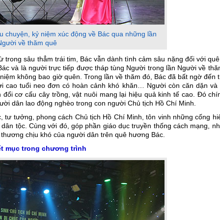
u chuyện, kỷ niệm xúc động về Bác qua những lần
Người về thăm quê
ừ trong sâu thẳm trái tim, Bác vẫn dành tình cảm sâu nặng đối với qu
c và là người trực tiếp được tháp tùng Người trong lần Người về th
 niệm không bao giờ quên. Trong lần về thăm đó, Bác đã bất ngờ đến 
ười cao tuổi neo đơn có hoàn cảnh khó khăn… Người còn căn dặn và 
ổi cơ cấu cây trồng, vật nuôi mang lại hiệu quả kinh tế cao. Đó chí
người dân lao động nghèo trong con người Chủ tịch Hồ Chí Minh.
c, tư tưởng, phong cách Chủ tịch Hồ Chí Minh, tôn vinh những cống hi
dân tộc. Cùng với đó, góp phần giáo dục truyền thống cách mạng, nh
ịu thương chịu khó của người dân trên quê hương Bác.
ết mục trong chương trình