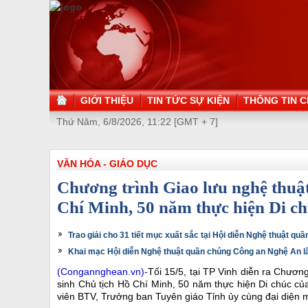
GIỚI THIỆU
TIN TỨC SỰ KIỆN
THÔNG TIN C
Thứ Năm, 6/8/2026, 11:22 [GMT + 7]
VĂN HÓA - GIÁO DỤC
Chương trình Giao lưu nghệ thuậ
Chí Minh, 50 năm thực hiện Di c
Trao giải cho 31 tiết mục xuất sắc tại Hội diễn Nghệ thuật q
Khai mạc Hội diễn Nghệ thuật quần chúng Công an Nghệ An l
(Congannghean.vn)-
Tối 15/5, tại TP Vinh diễn ra Chươ
sinh Chủ tịch Hồ Chí Minh, 50 năm thực hiện Di chúc c
viên BTV, Trưởng ban Tuyên giáo Tỉnh ủy cùng đại diện