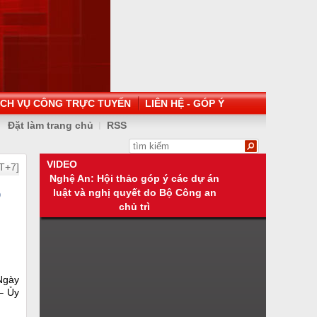
ỊCH VỤ CÔNG TRỰC TUYẾN
LIÊN HỆ - GÓP Ý
Đặt làm trang chủ
RSS
VIDEO
T+7]
Nghệ An: Hội thảo góp ý các dự án
ồ
luật và nghị quyết do Bộ Công an
chủ trì
 Ngày
– Ủy