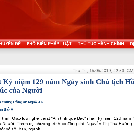
HUYÊN ĐỀ
PHỔ BIẾN PHÁP LUẬT
THỦ TỤC HÀNH CHÍNH
D
Thứ Tư, 15/05/2019, 22:53 [GM
t Kỷ niệm 129 năm Ngày sinh Chủ tịch H
húc của Người
uần chúng Công an Nghệ An
ần thứ V
ng trình Giao lưu nghệ thuật "Ấm tình quê Bác" nhân kỷ niệm 129 năm
ủa Người. Tham dự chương trình có đồng chí: Nguyễn Thị Thu Hường 
 một số sở, ban, ngành…