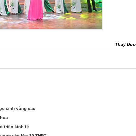
Thùy Dươ
ọc sinh vùng cao
khoa
t triển kinh tế
 vọng vào lớp 10 THPT