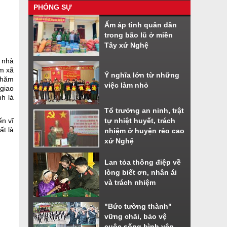
PHÓNG SỰ
Nhiều tiện ích khi sử dụng phần
Ấm áp tình quân dân
mềm VNeiD
trong bão lũ ở miền
Cách đăng ký tài khoản định danh
Tây xứ Nghệ
điện tử
ê nhà
ăm xã
Ý nghĩa lớn từ những
thăm
việc làm nhỏ
giao
nh là
Tổ trưởng an ninh, trật
ến vĩ
tự nhiệt huyết, trách
ất là
nhiệm ở huyện rẻo cao
xứ Nghệ
Lan tỏa thông điệp về
lòng biết ơn, nhân ái
và trách nhiệm
"Bức tường thành"
vững chãi, bảo vệ
cuộc sống bình yên