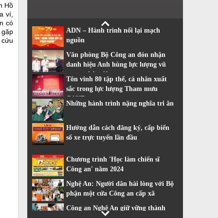
ch Hồ
a ví,
n có
ADN – Hành trình nối lại mạch
 gặp
 cứu
nguồn
Văn phòng Bộ Công an đón nhận
danh hiệu Anh hùng lực lượng vũ
trang nhân dân
Tôn vinh 80 tập thể, cá nhân xuất
sắc trong lực lượng Tham mưu
CAND
Những hành trình nặng nghĩa tri ân
Hướng dẫn cách đăng ký, cấp biển
số xe trực tuyến lần đầu
Chương trình 'Học làm chiến sĩ
Công an' năm 2024
Nghệ An: Người dân hài lòng với Bộ
phận một cửa Công an cấp xã
Công an Nghệ An giữ vững thành
tích dẫn đầu về cải cách hành chính