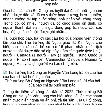
họp báo.
Qua báo cáo của Bộ Công an, tuyệt đại đa số những phạm
nhân được đặc xá đã có ý thức hoàn lương, hướng thiện,
nhanh chóng tái lập cuộc sống, hoà nhập với cộng đồng.
Trong đó, có nhiều người đã có cuộc sống ổn định, có
người thành đạt và tham gia đóng góp tích cực vào các
hoạt động của xã hội, được ghi nhận...
Tại buổi họp báo, trả lời các câu hỏi của phóng viên thông
tấn báo chí, Thứ trưởng Bộ Ngoại giao Hà Kim Ngọc cho
biết, sau khi rà soát hồ sơ, có 16 phạm nhân quốc tịch
nước ngoài được đặc xá dịp này, gồm các quốc tịch: Úc (1
người), Canada (1 người), Mỹ (3 người), Trung Quốc (4
người), Pháp (1 người), Campuchia (2 người), Nigeria (1
người), Malaysia (2 người) và Lào (1 người).
Thứ trưởng Bộ Công an Nguyễn Văn Long trả lời câu hỏi
của báo chí tại buổi họp báo.
Thông tin thêm về công tác đặc xá 2022, Thứ trưởng Bộ
Công an Nguyễn Văn Long cho biết, tổng số tiền các phạm
nhân thực hiện nghĩa vụ án phí, trả tài sản… là 67 tỷ đồng,
trong đó phạm nhân nộp nhiều nhất là hơn 4 tỷ đồng. Ngoài