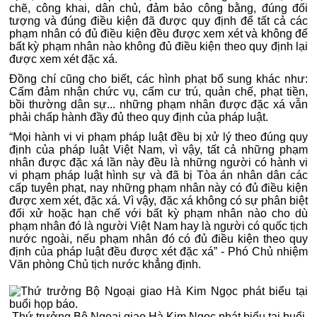
chẽ, công khai, dân chủ, đảm bảo công bằng, đúng đối
tượng và đúng điều kiện đã được quy định để tất cả các
phạm nhân có đủ điều kiện đều được xem xét và không để
bất kỳ phạm nhân nào không đủ điều kiện theo quy định lại
được xem xét đặc xá.
Đồng chí cũng cho biết, các hình phạt bổ sung khác như:
Cấm đảm nhận chức vụ, cấm cư trú, quản chế, phạt tiền,
bồi thường dân sự... những phạm nhân được đặc xá vẫn
phải chấp hành đầy đủ theo quy định của pháp luật.
“Mọi hành vi vi phạm pháp luật đều bị xử lý theo đúng quy
định của pháp luật Việt Nam, vì vậy, tất cả những phạm
nhân được đặc xá lần này đều là những người có hành vi
vi phạm pháp luật hình sự và đã bị Tòa án nhân dân các
cấp tuyên phạt, nay những phạm nhân này có đủ điều kiện
được xem xét, đặc xá. Vì vậy, đặc xá không có sự phân biệt
đối xử hoặc hạn chế với bất kỳ phạm nhân nào cho dù
phạm nhân đó là người Việt Nam hay là người có quốc tịch
nước ngoài, nếu phạm nhân đó có đủ điều kiện theo quy
định của pháp luật đều được xét đặc xá” - Phó Chủ nhiệm
Văn phòng Chủ tịch nước khẳng định.
Thứ trưởng Bộ Ngoại giao Hà Kim Ngọc phát biểu tại buổi