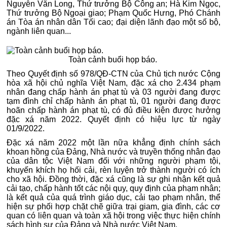
Nguyễn Văn Long, Thứ trưởng Bộ Công an; Hà Kim Ngọc,
Thứ trưởng Bộ Ngoại giao; Phạm Quốc Hưng, Phó Chánh
án Tòa án nhân dân Tối cao; đại diện lãnh đạo một số bộ,
ngành liên quan...
Toàn cảnh buổi họp báo.
Theo Quyết định số 978/QĐ-CTN của Chủ tịch nước Cộng
hòa xã hội chủ nghĩa Việt Nam, đặc xá cho 2.434 phạm
nhân đang chấp hành án phạt tù và 03 người đang được
tạm đình chỉ chấp hành án phạt tù, 01 người đang được
hoãn chấp hành án phạt tù, có đủ điều kiện được hưởng
đặc xá năm 2022. Quyết định có hiệu lực từ ngày
01/9/2022.
Đặc xá năm 2022 một lần nữa khẳng định chính sách
khoan hồng của Đảng, Nhà nước và truyền thống nhân đạo
của dân tộc Việt Nam đối với những người phạm tội,
khuyến khích họ hối cải, rèn luyện trở thành người có ích
cho xã hội. Đồng thời, đặc xá cũng là sự ghi nhận kết quả
cải tạo, chấp hành tốt các nội quy, quy định của phạm nhân;
là kết quả của quá trình giáo dục, cải tạo phạm nhân, thể
hiện sự phối hợp chặt chẽ giữa trại giam, gia đình, các cơ
quan có liên quan và toàn xã hội trong việc thực hiện chính
sách hình sự của Đảng và Nhà nước Việt Nam.