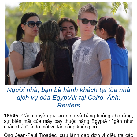
Người nhà, bạn bè hành khách tại tòa nhà
dịch vụ của EgyptAir tại Cairo. Ảnh:
Reuters
18h45:
Các chuyên gia an ninh và hàng không cho rằng,
sự biến mất của máy bay thuộc hãng EgyptAir "gần như
chắc chắn" là do một vụ tấn công khủng bố.
Ông Jean-Paul Troadec, cựu lãnh đạo đơn vị điều tra các