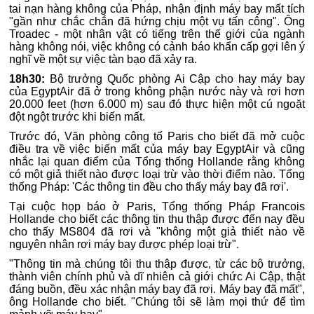
tai nạn hàng không của Pháp, nhận định máy bay mất tích
"gần như chắc chắn đã hứng chịu một vụ tấn công". Ông
Troadec - một nhân vật có tiếng trên thế giới của ngành
hàng không nói, việc không có cảnh báo khẩn cấp gợi lên ý
nghĩ về một sự việc tàn bạo đã xảy ra.
18h30:
Bộ trưởng Quốc phòng Ai Cập cho hay máy bay
của EgyptAir đã ở trong không phận nước này và rơi hơn
20.000 feet (hơn 6.000 m) sau đó thực hiện một cú ngoặt
đột ngột trước khi biến mất.
Trước đó, Văn phòng công tố Paris cho biết đã mở cuộc
điều tra về việc biến mất của máy bay EgyptAir và cũng
nhắc lại quan điểm của Tổng thống Hollande rằng không
có một giả thiết nào được loại trừ vào thời điểm nào. Tổng
thống Pháp: 'Các thông tin đều cho thấy máy bay đã rơi'.
Tại cuộc họp báo ở Paris, Tổng thống Pháp Francois
Hollande cho biết các thông tin thu thập được đến nay đều
cho thấy MS804 đã rơi và "không một giả thiết nào về
nguyên nhân rơi máy bay được phép loại trừ".
"Thông tin mà chúng tôi thu thập được, từ các bộ trưởng,
thành viên chính phủ và dĩ nhiên cả giới chức Ai Cập, thật
đáng buồn, đều xác nhận máy bay đã rơi. Máy bay đã mất",
ông Hollande cho biết. "Chúng tôi sẽ làm mọi thứ để tìm