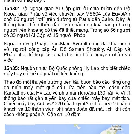
mảnh vỡ máy bay".
16h30:
Bộ Ngoại giao Ai Cập gửi lời chia buồn đến Bộ
Ngoại giao Pháp về việc chuyến bay MS804 của EgyptAir
chở 66 người "rơi" trên đường từ Paris đến Cairo. Đây là
thông báo chính thức đầu tiên nhắc đến khả năng những
người trên khoang có thể đã thiệt mạng. Trong số 66 người
có 30 người Ai Cập và 15 người Pháp.
Ngoại trưởng Pháp Jean-Marc Ayrault cũng đã chia buồn
với người đồng cấp Ấn Độ Sameh Shoukry. Ai Cập và
Pháp nhất trí hợp tác chặt chẽ tìm hiểu nguyên nhân vụ
việc.
15h35:
Nguồn tin từ Bộ Quốc phòng Hy Lạp cho biết chiếc
máy bay có thể đã phát nổ trên không.
Theo đó một thuyền trưởng trên tàu buôn báo cáo rằng ông
đã nhìn thấy một quả cẩu lửa trên bầu trời cách đảo
Karpathos của Hy Lạp về phía nam khoảng 130 hải lý. Vị trí
thông báo rất gần tuyến bay của chiếc máy bay mất tích.
Chiếc máy bay Airbus A320 của EgyptAir chở theo 56 hành
khách và 10 thành viên phi hành đoàn đã mất tích khi còn
cách không phận Ai Cập chỉ 10 dặm.