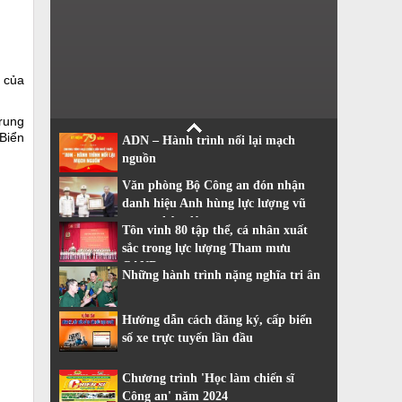
ử của
Trung
Biển
ADN – Hành trình nối lại mạch
nguồn
Văn phòng Bộ Công an đón nhận
danh hiệu Anh hùng lực lượng vũ
trang nhân dân
Tôn vinh 80 tập thể, cá nhân xuất
sắc trong lực lượng Tham mưu
CAND
Những hành trình nặng nghĩa tri ân
Hướng dẫn cách đăng ký, cấp biển
số xe trực tuyến lần đầu
Chương trình 'Học làm chiến sĩ
Công an' năm 2024