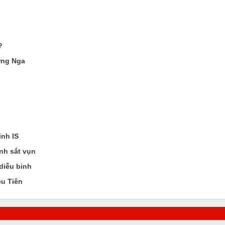
?
ớng Nga
inh IS
ành sắt vụn
diễu binh
ều Tiên