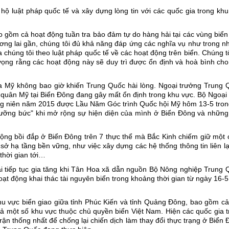
hộ luật pháp quốc tế và xây dựng lòng tin với các quốc gia trong kh
ao gồm cả hoạt động tuần tra bảo đảm tự do hàng hải tại các vùng biể
ương lai gần, chúng tôi đủ khả năng đáp ứng các nghĩa vụ như trong 
chúng tôi theo luật pháp quốc tế về các hoạt động trên biển. Chúng t
vọng rằng các hoạt động này sẽ duy trì được ổn định và hoà bình cho
 Mỹ không bao giờ khiến Trung Quốc hài lòng. Ngoại trưởng Trung 
 quân Mỹ tại Biển Đông đang gây mất ổn định trong khu vực. Bộ Ngoại
g niên năm 2015 được Lầu Năm Góc trình Quốc hội Mỹ hôm 13-5 tron
cưỡng bức" khi mở rộng sự hiện diện của mình ở Biển Đông và những
ng bồi đắp ở Biển Đông trên 7 thực thể mà Bắc Kinh chiếm giữ một 
ở hạ tầng bền vững, như việc xây dựng các hệ thống thông tin liên l
thời gian tới…
ại tiếp tục gia tăng khi Tân Hoa xã dẫn nguồn Bộ Nông nghiệp Trung 
t động khai thác tài nguyên biển trong khoảng thời gian từ ngày 16-
khu vực biển giao giữa tỉnh Phúc Kiến và tỉnh Quảng Đông, bao gồm c
 một số khu vực thuộc chủ quyền biển Việt Nam. Hiện các quốc gia t
trận thống nhất để chống lại chiến dịch làm thay đổi thực trạng ở Biển