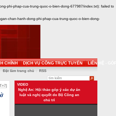
g-phi-phap-cua-trung-quoc-o-bien-dong-677987/index.txt): failed to
-ngan-chan-hanh-dong-phi-phap-cua-trung-quoc-o-bien-dong-
NH CHÍNH
DỊCH VỤ CÔNG TRỰC TUYẾN
LIÊN HỆ - GÓP
Đặt làm trang chủ
RSS
VIDEO
T+7]
Nghệ An: Hội thảo góp ý các dự án
 ở
luật và nghị quyết do Bộ Công an
chủ trì