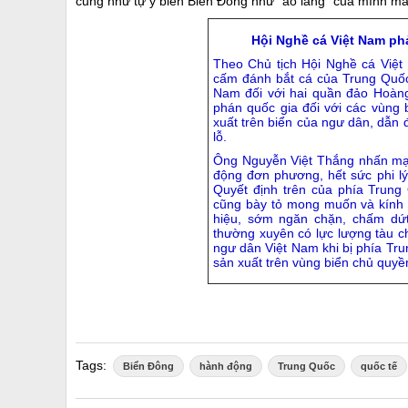
cũng như tự ý biến Biển Đông như “ao làng” của mình m
Hội Nghề cá Việt Nam p
Theo Chủ tịch Hội Nghề cá Việ
cấm đánh bắt cá của Trung Quốc
Nam đối với hai quần đảo Hoàng
phán quốc gia đối với các vùng
xuất trên biển của ngư dân, dẫn đ
lỗ.
Ông Nguyễn Việt Thắng nhấn mạnh
động đơn phương, hết sức phi lý
Quyết định trên của phía Trung 
cũng bày tỏ mong muốn và kính 
hiệu, sớm ngăn chặn, chấm dứt
thường xuyên có lực lượng tàu c
ngư dân Việt Nam khi bị phía Tru
sản xuất trên vùng biển chủ quyề
Tags:
Biển Đông
hành động
Trung Quốc
quốc tế