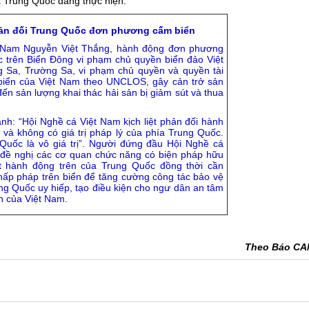
à Trung Quốc đang thực hiện.
hản đối Trung Quốc đơn phương cấm biển
t Nam Nguyễn Việt Thắng, hành động đơn phương
 trên Biển Đông vi phạm chủ quyền biển đảo Việt
 Sa, Trường Sa, vi phạm chủ quyền và quyền tài
 biển của Việt Nam theo UNCLOS, gây cản trở sản
ến sản lượng khai thác hải sản bị giảm sút và thua
: “Hội Nghề cá Việt Nam kịch liệt phản đối hành
 và không có giá trị pháp lý của phía Trung Quốc.
Quốc là vô giá trị”. Người đứng đầu Hội Nghề cá
đề nghị các cơ quan chức năng có biện pháp hữu
 hành động trên của Trung Quốc đồng thời cần
hấp pháp trên biển để tăng cường công tác bảo vệ
ng Quốc uy hiếp, tạo điều kiện cho ngư dân an tâm
n của Việt Nam.
Theo Báo C