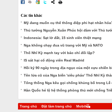
Các tin khác
Mỹ đang muốn cụ thể thông điệp phi hạt nhân hóa
Thủ tướng Nguyễn Xuân Phúc hội đàm với Thủ tư
Indonesia: Sạt lở đất, 15 sinh viên thiệt mạng
Nga không chạy đua vũ trang với Mỹ và NATO
Thổ Nhĩ Kỳ mạnh tay với báo chí đối lập?
IS sát hại cổ động viên Real Madrid
Hồi ký 90 ngày trong địa ngục của một cựu chiến b
Tên lửa cũ của Nga biến 'siêu pháo' Thổ Nhĩ Kỳ th
Tổng thống Nga kêu gọi chống khủng bố trong Lễ 
Hàn Quốc hé lộ hệ thống phòng thủ mới chống Tri
Trang chủ
Đặt làm trang chủ
Mobile