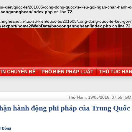
u-kien/quoc-te/201605/cong-dong-quoc-te-keu-goi-ngan-chan-hanh-don
ocongannghean/index.php
on line
72
gannghean//tin-tuc-su-kien/quoc-te/201605/cong-dong-quoc-te-keu-goi
in
/export/home2/WebData/baocongannghean/index.php
on line
72
IN CHUYÊN ĐỀ
PHỔ BIẾN PHÁP LUẬT
THỦ TỤC HÀ
Thứ Năm, 19/05/2016, 07:55 [GM
chặn hành động phi pháp của Trung Quốc
ển Đông