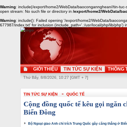
Warning
: include(/export/home2/WebData/baocongannghean//tin-tuc-s
open stream: No such file or directory in
/export/home2/WebData/ba
Warning
: include(): Failed opening '/export/home2/WebData/baocon
677987/index.txt' for inclusion (include_path='.:/usr/local/php/lib/php') 
GIỚI THIỆU
TIN TỨC SỰ KIỆN
THÔNG T
Thứ Bẩy, 8/8/2026, 10:27 [GMT + 7]
TIN TỨC SỰ KIỆN
QUỐC TẾ
Cộng đồng quốc tế kêu gọi ngăn 
Biển Đông
Bộ Ngoại giao Anh chỉ trích Trung Quốc gây căng thẳng ở Bi