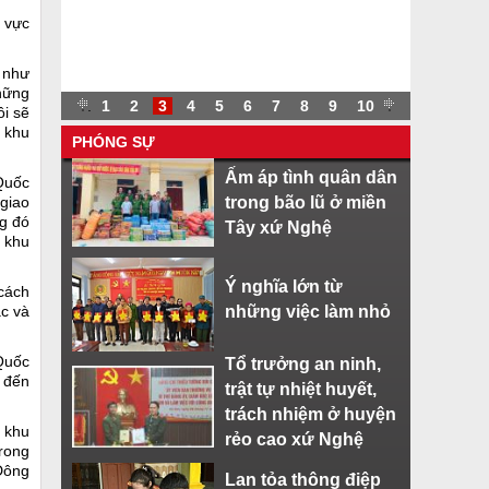
u vực
n như
những
.
.
1
2
3
4
5
6
7
8
9
10
.
ôi sẽ
 khu
PHÓNG SỰ
Ấm áp tình quân dân
Quốc
 giao
trong bão lũ ở miền
g đó
Tây xứ Nghệ
 khu
Ý nghĩa lớn từ
cách
ạc và
những việc làm nhỏ
Quốc
Tổ trưởng an ninh,
5 đến
trật tự nhiệt huyết,
trách nhiệm ở huyện
ả khu
rẻo cao xứ Nghệ
rong
 Đông
Lan tỏa thông điệp