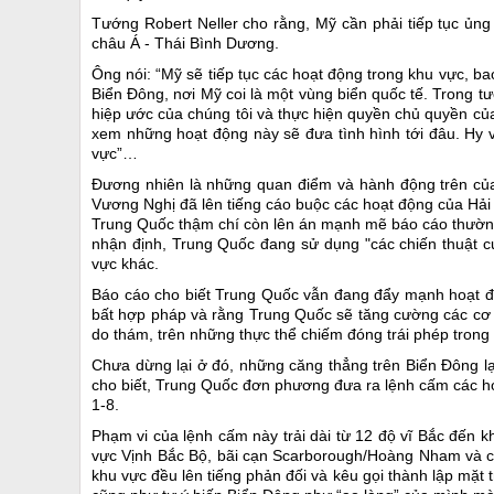
Tướng Robert Neller cho rằng, Mỹ cần phải tiếp tục ủng 
châu Á - Thái Bình Dương.
Ông nói: “Mỹ sẽ tiếp tục các hoạt động trong khu vực, b
Biển Đông, nơi Mỹ coi là một vùng biển quốc tế. Trong t
hiệp ước của chúng tôi và thực hiện quyền chủ quyền của 
xem những hoạt động này sẽ đưa tình hình tới đâu. Hy 
vực”…
Đương nhiên là những quan điểm và hành động trên của
Vương Nghị đã lên tiếng cáo buộc các hoạt động của Hải
Trung Quốc thậm chí còn lên án mạnh mẽ báo cáo thườn
nhận định, Trung Quốc đang sử dụng "các chiến thuật 
vực khác.
Báo cáo cho biết Trung Quốc vẫn đang đẩy mạnh hoạt độ
bất hợp pháp và rằng Trung Quốc sẽ tăng cường các cơ s
do thám, trên những thực thể chiếm đóng trái phép trong 
Chưa dừng lại ở đó, những căng thẳng trên Biển Đông l
cho biết, Trung Quốc đơn phương đưa ra lệnh cấm các hoạ
1-8.
Phạm vi của lệnh cấm này trải dài từ 12 độ vĩ Bắc đến 
vực Vịnh Bắc Bộ, bãi cạn Scarborough/Hoàng Nham và cả
khu vực đều lên tiếng phản đối và kêu gọi thành lập mặt 