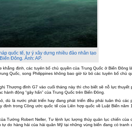
háp quốc tế, tự ý xây dựng nhiều đảo nhân tạo
 Biển Đông. Ảnh: AP.
e khẳng định, các tuyên bố chủ quyền của Trung Quốc ở Biển Đông là
ung Quốc, song Philippines không bao giờ từ bỏ các tuyên bố chủ q
ghị Thượng đỉnh G7 vào cuối tháng này thì cho biết sẽ nỗ lực thuyết
 các hành động “gây hấn” của Trung Quốc trên Biển Đông.
, dù là nước phát triển hay đang phát triển đều phải tuân thủ các 
quy định trong Công ước quốc tế của Liên hợp quốc về Luật Biển năm
của Tướng Robert Neller, Tư lệnh lực lượng thủy quân lục chiến của 
m tự do hàng hải của hải quân Mỹ tại những vùng biển đang có tranh