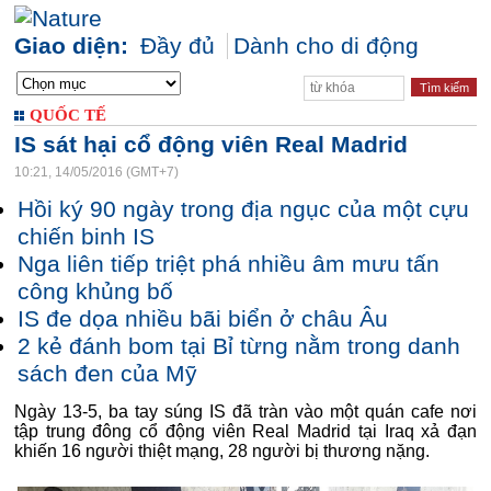
Giao diện:
Đầy đủ
Dành cho di động
QUỐC TẾ
IS sát hại cổ động viên Real Madrid
10:21, 14/05/2016 (GMT+7)
Hồi ký 90 ngày trong địa ngục của một cựu
chiến binh IS
Nga liên tiếp triệt phá nhiều âm mưu tấn
công khủng bố
IS đe dọa nhiều bãi biển ở châu Âu
2 kẻ đánh bom tại Bỉ từng nằm trong danh
sách đen của Mỹ
Ngày 13-5, ba tay súng IS đã tràn vào một quán cafe nơi
tập trung đông cổ động viên Real Madrid tại Iraq xả đạn
khiến 16 người thiệt mạng, 28 người bị thương nặng.