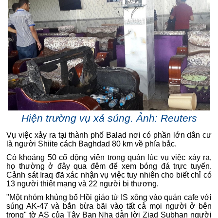
Hiện trường vụ xả súng. Ảnh: Reuters
Vụ việc xảy ra tại thành phố Balad nơi có phần lớn dân cư
là người Shiite cách Baghdad 80 km về phía bắc.
Có khoảng 50 cổ động viên trong quán lúc vụ việc xảy ra,
họ thường ở đây qua đêm để xem bóng đá trực tuyến.
Cảnh sát Iraq đã xác nhận vụ việc tuy nhiên cho biết chỉ có
13 người thiệt mạng và 22 người bị thương.
"Một nhóm khủng bố Hồi giáo từ IS xông vào quán cafe với
súng AK-47 và bắn bừa bãi vào tất cả mọi người ở bên
trong" tờ AS của Tây Ban Nha dẫn lời Ziad Subhan người