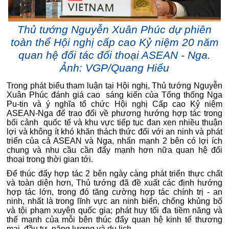
Thủ tướng Nguyễn Xuân Phúc dự phiên
toàn thể Hội nghị cấp cao Kỷ niệm 20 năm
quan hệ đối tác đối thoại ASEAN - Nga.
Ảnh: VGP/Quang Hiếu
Trong phát biểu tham luận tại Hội nghị, Thủ tướng Nguyễn
Xuân Phúc đánh giá cao sáng kiến của Tổng thống Nga
Pu-tin và ý nghĩa tổ chức Hội nghị Cấp cao Kỷ niệm
ASEAN-Nga để trao đổi về phương hướng hợp tác trong
bối cảnh quốc tế và khu vực tiếp tục đan xen nhiều thuận
lợi và không ít khó khăn thách thức đối với an ninh và phát
triển của cả ASEAN và Nga, nhấn mạnh 2 bên có lợi ích
chung và nhu cầu cần đẩy mạnh hơn nữa quan hệ đối
thoại trong thời gian tới.
Để thúc đẩy hợp tác 2 bên ngày càng phát triển thực chất
và toàn diện hơn, Thủ tướng đã đề xuất các định hướng
hợp tác lớn, trong đó tăng cường hợp tác chính trị - an
ninh, nhất là trong lĩnh vực an ninh biển, chống khủng bố
và tội phạm xuyên quốc gia; phát huy tối đa tiềm năng và
thế mạnh của mỗi bên thúc đẩy quan hệ kinh tế thương
mại, đầu tư, năng lượng và du lịch…