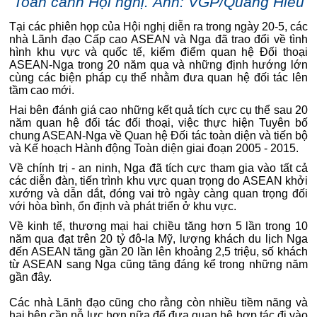
Toàn cảnh Hội nghị. Ảnh: VGP/Quang Hiếu
Tại các phiên họp của Hội nghị diễn ra trong ngày 20-5, các
nhà Lãnh đạo Cấp cao ASEAN và Nga đã trao đổi về tình
hình khu vực và quốc tế, kiểm điểm quan hệ Đối thoại
ASEAN-Nga trong 20 năm qua và những định hướng lớn
cùng các biện pháp cụ thể nhằm đưa quan hệ đối tác lên
tầm cao mới.
Hai bên đánh giá cao những kết quả tích cực cụ thể sau 20
năm quan hệ đối tác đối thoại, việc thực hiện Tuyên bố
chung ASEAN-Nga về Quan hệ Đối tác toàn diện và tiến bộ
và Kế hoạch Hành động Toàn diện giai đoạn 2005 - 2015.
Về chính trị - an ninh, Nga đã tích cực tham gia vào tất cả
các diễn đàn, tiến trình khu vực quan trọng do ASEAN khởi
xướng và dẫn dắt, đóng vai trò ngày càng quan trọng đối
với hòa bình, ổn định và phát triển ở khu vực.
Về kinh tế, thương mại hai chiều tăng hơn 5 lần trong 10
năm qua đạt trên 20 tỷ đô-la Mỹ, lượng khách du lịch Nga
đến ASEAN tăng gần 20 lần lên khoảng 2,5 triệu, số khách
từ ASEAN sang Nga cũng tăng đáng kể trong những năm
gần đây.
Các nhà Lãnh đạo cũng cho rằng còn nhiều tiềm năng và
hai bên cần nỗ lực hơn nữa để đưa quan hệ hợp tác đi vào