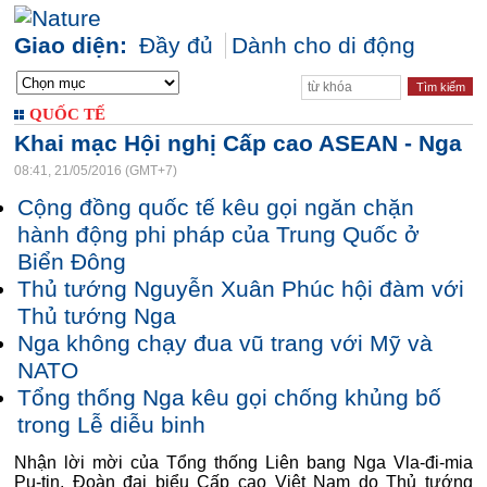
Giao diện:
Đầy đủ
Dành cho di động
QUỐC TẾ
Khai mạc Hội nghị Cấp cao ASEAN - Nga
08:41, 21/05/2016 (GMT+7)
Cộng đồng quốc tế kêu gọi ngăn chặn
hành động phi pháp của Trung Quốc ở
Biển Đông
Thủ tướng Nguyễn Xuân Phúc hội đàm với
Thủ tướng Nga
Nga không chạy đua vũ trang với Mỹ và
NATO
Tổng thống Nga kêu gọi chống khủng bố
trong Lễ diễu binh
Nhận lời mời của Tổng thống Liên bang Nga Vla-đi-mia
Pu-tin, Đoàn đại biểu Cấp cao Việt Nam do Thủ tướng