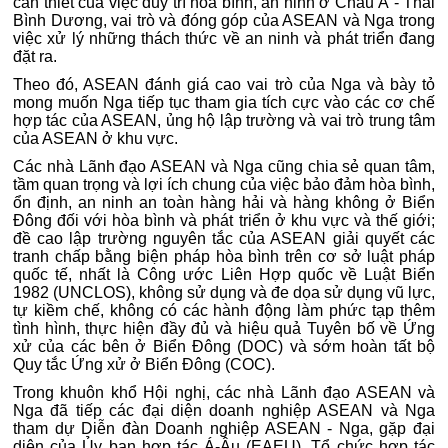
cần thiết của việc duy trì hòa bình, an ninh ở Châu Á - Thái
Bình Dương, vai trò và đóng góp của ASEAN và Nga trong
việc xử lý những thách thức về an ninh và phát triển đang
đặt ra.
Theo đó, ASEAN đánh giá cao vai trò của Nga và bày tỏ
mong muốn Nga tiếp tục tham gia tích cực vào các cơ chế
hợp tác của ASEAN, ủng hộ lập trường và vai trò trung tâm
của ASEAN ở khu vực.
Các nhà Lãnh đạo ASEAN và Nga cũng chia sẻ quan tâm,
tầm quan trọng và lợi ích chung của việc bảo đảm hòa bình,
ổn định, an ninh an toàn hàng hải và hàng không ở Biển
Đông đối với hòa bình và phát triển ở khu vực và thế giới;
đề cao lập trường nguyên tắc của ASEAN giải quyết các
tranh chấp bằng biện pháp hòa bình trên cơ sở luật pháp
quốc tế, nhất là Công ước Liên Hợp quốc về Luật Biển
1982 (UNCLOS), không sử dụng và đe dọa sử dụng vũ lực,
tự kiềm chế, không có các hành động làm phức tạp thêm
tình hình, thực hiện đầy đủ và hiệu quả Tuyên bố về Ứng
xử của các bên ở Biển Đông (DOC) và sớm hoàn tất bộ
Quy tắc Ứng xử ở Biển Đông (COC).
Trong khuôn khổ Hội nghị, các nhà Lãnh đạo ASEAN và
Nga đã tiếp các đại diện doanh nghiệp ASEAN và Nga
tham dự Diễn đàn Doanh nghiệp ASEAN - Nga, gặp đại
diện của Ủy ban hợp tác Á-Âu (EAEU), Tổ chức hợp tác