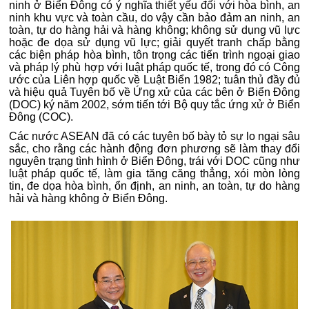
ninh ở Biển Đông có ý nghĩa thiết yếu đối với hòa bình, an
ninh khu vực và toàn cầu, do vậy cần bảo đảm an ninh, an
toàn, tự do hàng hải và hàng không; không sử dụng vũ lực
hoặc đe dọa sử dụng vũ lực; giải quyết tranh chấp bằng
các biện pháp hòa bình, tôn trọng các tiến trình ngoại giao
và pháp lý phù hợp với luật pháp quốc tế, trong đó có Công
ước của Liên hợp quốc về Luật Biển 1982; tuân thủ đầy đủ
và hiệu quả Tuyên bố về Ứng xử của các bên ở Biển Đông
(DOC) ký năm 2002, sớm tiến tới Bộ quy tắc ứng xử ở Biển
Đông (COC).
Các nước ASEAN đã có các tuyên bố bày tỏ sự lo ngại sâu
sắc, cho rằng các hành động đơn phương sẽ làm thay đổi
nguyên trạng tình hình ở Biển Đông, trái với DOC cũng như
luật pháp quốc tế, làm gia tăng căng thẳng, xói mòn lòng
tin, đe dọa hòa bình, ổn định, an ninh, an toàn, tự do hàng
hải và hàng không ở Biển Đông.