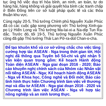
tục ủng hộ việc duy trì hòa bình, an ninh, an toàn, tự do
hàng hải, hàng không và giải quyết hòa bình các tranh chấp
ở Biển Đông trên cơ sở luật pháp quốc tế và các thỏa
thuận khu vực.
Cùng ngày 20-5, Thủ tướng Chính phủ Nguyễn Xuân Phúc
đã có các cuộc gặp song phương với Thủ tướng Xinh-ga-
po Lý Hiển Long và Thủ tướng Ma-lai-xi-a Na-díp Tun Ra-
dắc. Trước đó, tối 19-5, Thủ tướng Nguyễn Xuân Phúc
cũng đã gặp Thủ tướng Thái Lan Pờ-ra-dút Chan-o-cha.
Để tạo khuôn khổ và cơ sở vững chắc cho việc tăng
cường hợp tác ASEAN - Nga trong thời gian tới, Hội
nghị đã thông qua Tuyên bố Sô-chi và ghi nhận 5
văn kiện quan trọng gồm: Kế hoạch Hành động
Toàn diện ASEAN - Nga giai đoạn 2016 - 2020; Báo
cáo khuyến nghị chính sách của Nhóm các Nhân vật
nổi tiếng ASEAN - Nga; Kế hoạch hành động ASEAN
- Nga về Khoa học, Công nghệ và Đổi mới; Báo cáo
tình hình thực hiện Chương trình làm việc về thương
mại và đầu tư ASEAN - Nga giai đoạn 2016 - 2020 và
Chương trình làm việc ASEAN - Nga về hợp tác
nông nghiệp và an ninh lương thực.