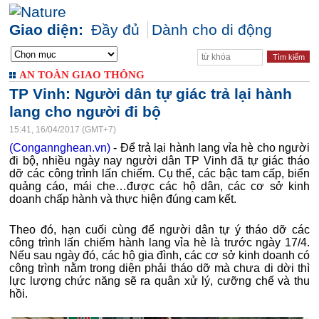
Giao diện:
Đầy đủ
Dành cho di động
AN TOÀN GIAO THÔNG
TP Vinh: Người dân tự giác trả lại hành
lang cho người đi bộ
15:41, 16/04/2017 (GMT+7)
(Congannghean.vn)
- Để trả lại hành lang vỉa hè cho người
đi bộ, nhiều ngày nay người dân TP Vinh đã tự giác tháo
dỡ các công trình lấn chiếm. Cụ thể, các bậc tam cấp, biển
quảng cáo, mái che…được các hộ dân, các cơ sở kinh
doanh chấp hành và thực hiện đúng cam kết.
Theo đó, hạn cuối cùng để người dân tự ý tháo dỡ các
công trình lấn chiếm hành lang vỉa hè là trước ngày 17/4.
Nếu sau ngày đó, các hộ gia đình, các cơ sở kinh doanh có
công trình nằm trong diện phải tháo dỡ mà chưa di dời thì
lực lượng chức năng sẽ ra quân xử lý, cưỡng chế và thu
hồi.