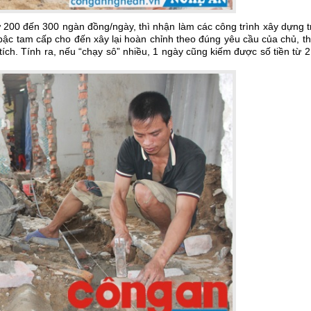
ừ 200 đến 300 ngàn đồng/ngày, thì nhận làm các công trình xây dựng 
ậc tam cấp cho đến xây lại hoàn chỉnh theo đúng yêu cầu của chủ, th
 tích. Tính ra, nếu “chạy sô” nhiều, 1 ngày cũng kiếm được số tiền từ 