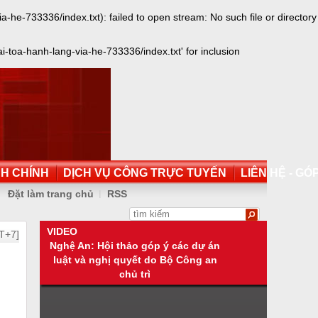
e-733336/index.txt): failed to open stream: No such file or directory
toa-hanh-lang-via-he-733336/index.txt' for inclusion
NH CHÍNH
DỊCH VỤ CÔNG TRỰC TUYẾN
LIÊN HỆ - GÓP
Đặt làm trang chủ
RSS
VIDEO
T+7]
Nghệ An: Hội thảo góp ý các dự án
luật và nghị quyết do Bộ Công an
chủ trì