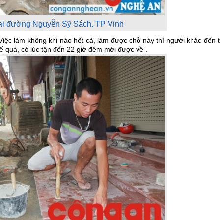
ại đường Nguyễn Sỹ Sách, TP Vinh
ệc làm không khi nào hết cả, làm được chỗ này thì người khác đến t
nể quá, có lúc tận đến 22 giờ đêm mới được về”.