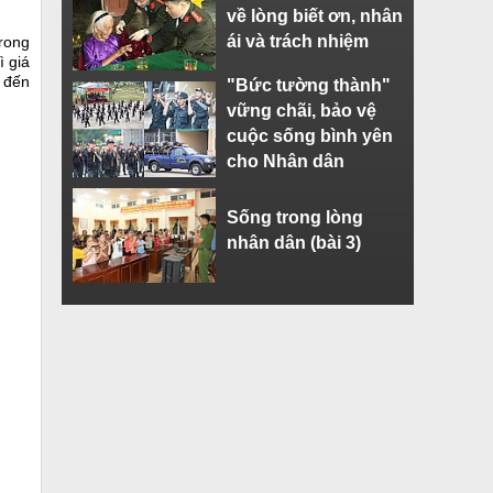
về lòng biết ơn, nhân
ái và trách nhiệm
trong
ì giá
2 đến
"Bức tường thành"
vững chãi, bảo vệ
cuộc sống bình yên
cho Nhân dân
Sống trong lòng
nhân dân (bài 3)