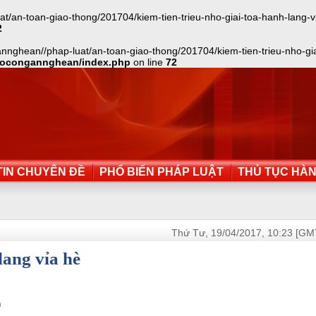
n-toan-giao-thong/201704/kiem-tien-trieu-nho-giai-toa-hanh-lang-via-h
2
nghean//phap-luat/an-toan-giao-thong/201704/kiem-tien-trieu-nho-giai-
aocongannghean/index.php
on line
72
IN CHUYÊN ĐỀ
PHỔ BIẾN PHÁP LUẬT
THỦ TỤC HÀ
Thứ Tư, 19/04/2017, 10:23 [GM
lang vỉa hè
h