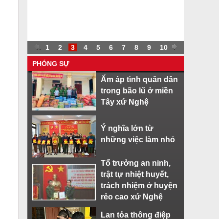
.
.
1
2
3
4
5
6
7
8
9
10
.
PHÓNG SỰ
Ấm áp tình quân dân
trong bão lũ ở miền
Tây xứ Nghệ
Ý nghĩa lớn từ
những việc làm nhỏ
Tổ trưởng an ninh,
trật tự nhiệt huyết,
trách nhiệm ở huyện
rẻo cao xứ Nghệ
Lan tỏa thông điệp