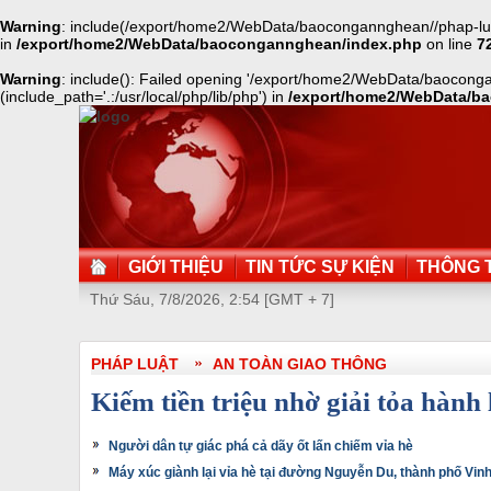
Warning
: include(/export/home2/WebData/baocongannghean//phap-luat/a
in
/export/home2/WebData/baocongannghean/index.php
on line
7
Warning
: include(): Failed opening '/export/home2/WebData/baocongan
(include_path='.:/usr/local/php/lib/php') in
/export/home2/WebData/b
GIỚI THIỆU
TIN TỨC SỰ KIỆN
THÔNG T
Thứ Sáu, 7/8/2026, 2:54 [GMT + 7]
PHÁP LUẬT
AN TOÀN GIAO THÔNG
Kiếm tiền triệu nhờ giải tỏa hành 
Người dân tự giác phá cả dãy ốt lấn chiếm vỉa hè
Máy xúc giành lại vỉa hè tại đường Nguyễn Du, thành phố Vin