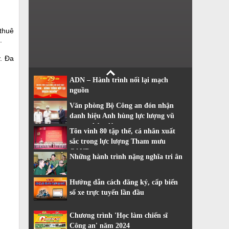
 thuê
.
. Đa
ADN – Hành trình nối lại mạch
nguồn
Văn phòng Bộ Công an đón nhận
danh hiệu Anh hùng lực lượng vũ
trang nhân dân
Tôn vinh 80 tập thể, cá nhân xuất
sắc trong lực lượng Tham mưu
CAND
Những hành trình nặng nghĩa tri ân
Hướng dẫn cách đăng ký, cấp biển
số xe trực tuyến lần đầu
Chương trình 'Học làm chiến sĩ
Công an' năm 2024