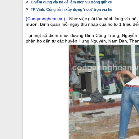
Chiếm dụng vỉa hè để làm dịch vụ trông giữ xe
TP Vinh: Công trình xây dựng 'nuốt' trọn vỉa hè
(Congannghean.vn)
- Nhờ việc giải tỏa hành lang vỉa hè
mướn. Bình quân mỗi ngày thu nhập của họ từ 1 triệu đế
Tại một số điểm như: đường Đinh Công Tráng, Nguyễn 
phần họ đến từ các huyện Hưng Nguyên, Nam Đàn, Than