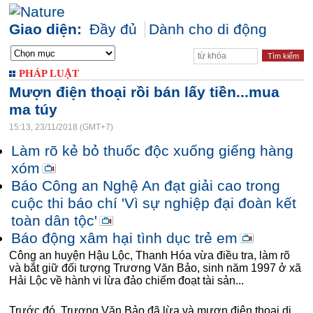
Giao diện:
Đầy đủ
Dành cho di động
PHÁP LUẬT
Mượn điện thoại rồi bán lấy tiền...mua
ma túy
15:13, 23/11/2018 (GMT+7)
Làm rõ kẻ bỏ thuốc độc xuống giếng hàng
xóm
Báo Công an Nghệ An đạt giải cao trong
cuộc thi báo chí 'Vì sự nghiệp đại đoàn kết
toàn dân tộc'
Báo động xâm hại tình dục trẻ em
Công an huyện Hậu Lộc, Thanh Hóa vừa điều tra, làm rõ
và bắt giữ đối tượng Trương Văn Bảo, sinh năm 1997 ở xã
Hải Lộc về hành vi lừa đảo chiếm đoạt tài sản...
Trước đó, Trương Văn Bảo đã lừa và mượn điện thoại di