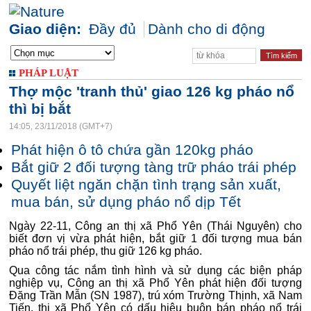
Giao diện:
Đầy đủ
Dành cho di động
PHÁP LUẬT
Thợ mộc 'tranh thủ' giao 126 kg pháo nổ
thì bị bắt
14:05, 23/11/2018 (GMT+7)
Phát hiện ô tô chứa gần 120kg pháo
Bắt giữ 2 đối tượng tàng trữ pháo trái phép
Quyết liệt ngăn chặn tình trạng sản xuất,
mua bán, sử dụng pháo nổ dịp Tết
Ngày 22-11, Công an thị xã Phổ Yên (Thái Nguyên) cho
biết đơn vị vừa phát hiện, bắt giữ 1 đối tượng mua bán
pháo nổ trái phép, thu giữ 126 kg pháo.
Qua công tác nắm tình hình và sử dụng các biện pháp
nghiệp vụ, Công an thị xã Phổ Yên phát hiện đối tượng
Đặng Trần Mẫn (SN 1987), trú xóm Trường Thịnh, xã Nam
Tiến, thị xã Phổ Yên có dấu hiệu buôn bán pháo nổ trái