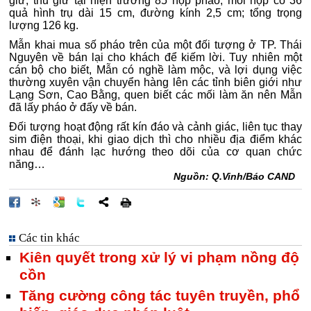
giữ; thu giữ tại hiện trường 85 hộp pháo, mỗi hộp có 36
quả hình trụ dài 15 cm, đường kính 2,5 cm; tổng trọng
lượng 126 kg.
Mẫn khai mua số pháo trên của một đối tượng ở TP. Thái
Nguyên về bán lại cho khách để kiếm lời. Tuy nhiên một
cán bộ cho biết, Mẫn có nghề làm mộc, và lợi dụng việc
thường xuyên vận chuyển hàng lên các tỉnh biên giới như
Lạng Sơn, Cao Bằng, quen biết các mối làm ăn nên Mẫn
đã lấy pháo ở đấy về bán.
Đối tượng hoạt động rất kín đáo và cảnh giác, liên tục thay
sim điện thoại, khi giao dịch thì cho nhiều địa điểm khác
nhau để đánh lạc hướng theo dõi của cơ quan chức
năng…
Nguồn: Q.Vinh/Báo CAND
Các tin khác
Kiên quyết trong xử lý vi phạm nồng độ
cồn
Tăng cường công tác tuyên truyền, phổ