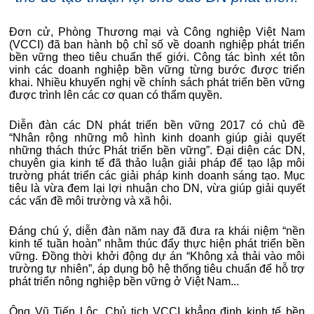
Đơn cử, Phòng Thương mại và Công nghiệp Việt Nam
(VCCI) đã ban hành bộ chỉ số về doanh nghiệp phát triển
bền vững theo tiêu chuẩn thế giới. Công tác bình xét tôn
vinh các doanh nghiệp bền vững từng bước được triển
khai. Nhiều khuyến nghị về chính sách phát triển bền vững
được trình lên các cơ quan có thẩm quyền.
Diễn đàn các DN phát triển bền vững 2017 có chủ đề
“Nhân rộng những mô hình kinh doanh giúp giải quyết
những thách thức Phát triển bền vững”. Đại diện các DN,
chuyên gia kinh tế đã thảo luận giải pháp để tạo lập môi
trường phát triển các giải pháp kinh doanh sáng tạo. Mục
tiêu là vừa đem lại lợi nhuận cho DN, vừa giúp giải quyết
các vấn đề môi trường và xã hội.
Đáng chú ý, diễn đàn năm nay đã đưa ra khái niệm “nền
kinh tế tuần hoàn” nhằm thúc đẩy thực hiện phát triển bền
vững. Đồng thời khởi động dự án “Không xả thải vào môi
trường tự nhiên”, áp dụng bộ hệ thống tiêu chuẩn để hỗ trợ
phát triển nông nghiệp bền vững ở Việt Nam...
Ông Vũ Tiến Lộc, Chủ tịch VCCI khẳng định kinh tế bền