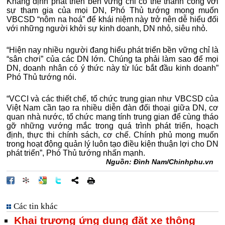
Khẳng định phát triển bền vững chỉ có thể thành công với
sự tham gia của mọi DN, Phó Thủ tướng mong muốn
VBCSD “nôm na hoá” để khái niệm này trở nên dễ hiểu đối
với những người khởi sự kinh doanh, DN nhỏ, siêu nhỏ.
“Hiện nay nhiều người đang hiểu phát triển bền vững chỉ là
“sân chơi” của các DN lớn. Chúng ta phải làm sao để mọi
DN, doanh nhân có ý thức này từ lúc bắt đầu kinh doanh”
Phó Thủ tướng nói.
“VCCI và các thiết chế, tổ chức trung gian như VBCSD của
Việt Nam cần tạo ra nhiều diễn đàn đối thoại giữa DN, cơ
quan nhà nước, tổ chức mang tính trung gian để cùng tháo
gỡ những vướng mắc trong quá trình phát triển, hoạch
định, thực thi chính sách, cơ chế. Chính phủ mong muốn
trong hoạt động quản lý luôn tạo điều kiện thuận lợi cho DN
phát triển”, Phó Thủ tướng nhấn mạnh.
Nguồn: Đình Nam/Chinhphu.vn
Các tin khác
Khai trương ứng dụng đặt xe thông