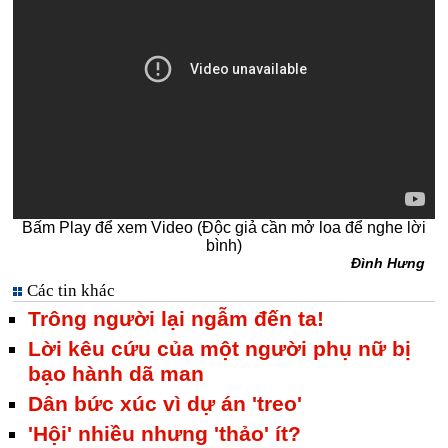
Bấm Play để xem Video (Độc giả cần mở loa để nghe lời
bình)
Đình Hưng
Các tin khác
Trông người lại ngẫm đến ta!
Lời kêu cứu của một người phụ nữ bị
bạo hành dã man
Dân bức xúc vì dự án 'treo'
'Hội' nhiều nhưng 'thảo' ít?