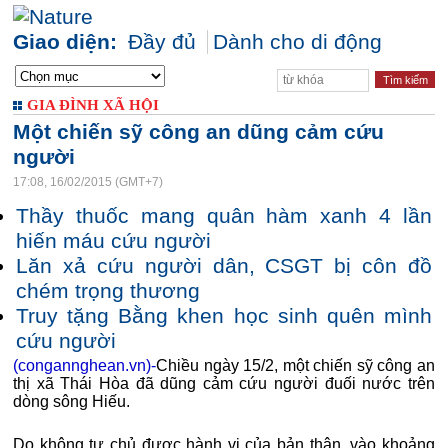
Giao diện:
Đầy đủ
Dành cho di động
GIA ĐÌNH XÃ HỘI
Một chiến sỹ công an dũng cảm cứu
người
17:08, 16/02/2015 (GMT+7)
Thầy thuốc mang quân hàm xanh 4 lần
hiến máu cứu người
Lăn xả cứu người dân, CSGT bị côn đồ
chém trọng thương
Truy tặng Bằng khen học sinh quên mình
cứu người
(congannghean.vn)-
Chiều ngày 15/2, một chiến sỹ công an
thị xã Thái Hòa đã dũng cảm cứu người đuối nước trên
dòng sông Hiếu.
Do không tự chủ được hành vi của bản thân, vào khoảng