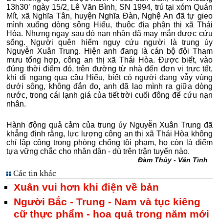
13h30’ ngày 15/2, Lê Văn Bình, SN 1994, trú tại xóm Quán
Mít, xã Nghĩa Tân, huyện Nghĩa Đàn, Nghệ An đã tự gieo
mình xuống dòng sông Hiếu, thuộc địa phận thị xã Thái
Hòa. Nhưng ngay sau đó nạn nhân đã may mắn được cứu
sống. Người quên hiểm nguy cứu người là trung úy
Nguyễn Xuân Trung. Hiện anh đang là cán bộ đội Tham
mưu tổng hợp, công an thị xã Thái Hòa. Được biết, vào
đúng thời điểm đó, trên đường từ nhà đến đơn vị trực tết,
khi đi ngang qua cầu Hiếu, biết có người đang vẫy vùng
dưới sông, không đắn đo, anh đã lao mình ra giữa dòng
nước, trong cái lạnh giá của tiết trời cuối đông để cứu nạn
nhân.
Hành động quả cảm của trung úy Nguyễn Xuân Trung đã
khẳng định rằng, lực lượng công an thị xã Thái Hòa không
chỉ lập công trong phòng chống tội phạm, họ còn là điểm
tựa vững chắc cho nhân dân - dù trên trận tuyến nào.
Đàm Thủy - Văn Tình
Các tin khác
Xuân vui hơn khi điện về bản
Người Bắc - Trung - Nam và tục kiêng
cữ thực phẩm - hoa quả trong năm mới