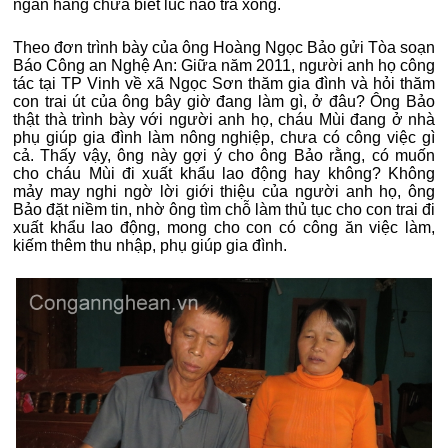
ngân hàng chưa biết lúc nào trả xong.
Theo đơn trình bày của ông Hoàng Ngọc Bảo gửi Tòa soạn
Báo Công an Nghệ An: Giữa năm 2011, người anh họ công
tác tại TP Vinh về xã Ngọc Sơn thăm gia đình và hỏi thăm
con trai út của ông bây giờ đang làm gì, ở đâu? Ông Bảo
thật thà trình bày với người anh họ, cháu Mùi đang ở nhà
phụ giúp gia đình làm nông nghiệp, chưa có công việc gì
cả. Thấy vậy, ông này gợi ý cho ông Bảo rằng, có muốn
cho cháu Mùi đi xuất khẩu lao động hay không? Không
mảy may nghi ngờ lời giới thiệu của người anh họ, ông
Bảo đặt niềm tin, nhờ ông tìm chỗ làm thủ tục cho con trai đi
xuất khẩu lao động, mong cho con có công ăn việc làm,
kiếm thêm thu nhập, phụ giúp gia đình.