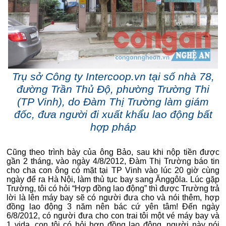
Trụ sở Công ty Intercoop.vn tại số nhà 78,
đường Trần Thủ Độ, phường Trường Thi
(TP Vinh), do Đàm Thị Trường làm giám
đốc, đưa người đi xuất khẩu lao động bất
hợp pháp
Cũng theo trình bày của ông Bảo, sau khi nộp tiền được
gần 2 tháng, vào ngày 4/8/2012, Đàm Thị Trường báo tin
cho cha con ông có mặt tại TP Vinh vào lúc 20 giờ cùng
ngày để ra Hà Nội, làm thủ tục bay sang Ănggôla. Lúc gặp
Trường, tôi có hỏi “Hợp đồng lao động” thì được Trường trả
lời là lên máy bay sẽ có người đưa cho và nói thêm, hợp
đồng lao động 3 năm nên bác cứ yên tâm! Đến ngày
6/8/2012, có người đưa cho con trai tôi một vé máy bay và
1 vida, con tôi có hỏi hợp đồng lao động, người này nói