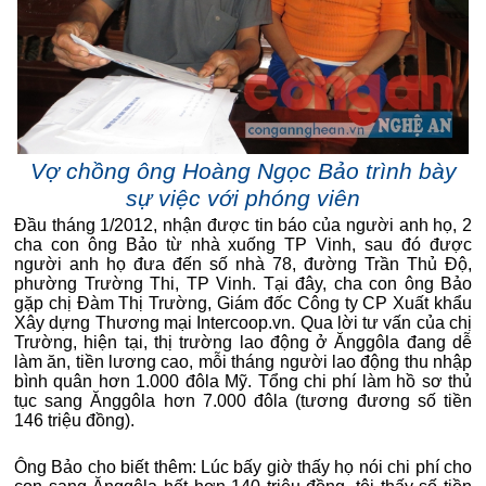
Vợ chồng ông Hoàng Ngọc Bảo trình bày
sự việc với phóng viên
Đầu tháng 1/2012, nhận được tin báo của người anh họ, 2
cha con ông Bảo từ nhà xuống TP Vinh, sau đó được
người anh họ đưa đến số nhà 78, đường Trần Thủ Độ,
phường Trường Thi, TP Vinh. Tại đây, cha con ông Bảo
gặp chị Đàm Thị Trường, Giám đốc Công ty CP Xuất khẩu
Xây dựng Thương mại Intercoop.vn. Qua lời tư vấn của chị
Trường, hiện tại, thị trường lao động ở Ănggôla đang dễ
làm ăn, tiền lương cao, mỗi tháng người lao động thu nhập
bình quân hơn 1.000 đôla Mỹ. Tổng chi phí làm hồ sơ thủ
tục sang Ănggôla hơn 7.000 đôla (tương đương số tiền
146 triệu đồng).
Ông Bảo cho biết thêm: Lúc bấy giờ thấy họ nói chi phí cho