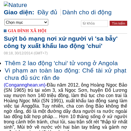
Giao diện:
Đầy đủ
Dành cho di động
GIA ĐÌNH XÃ HỘI
Suýt bỏ mạng nơi xứ người vì 'sa bẫy'
công ty xuất khẩu lao động 'chui'
08:18, 30/12/2014 (GMT+7)
Thêm 2 lao động 'chui' tử vong ở Angola
Vi phạm an toàn lao động: Chế tài xử phạt
chưa đủ sức răn đe
(Congannghean.vn)-
Đầu năm 2012, ông Hoàng Ngọc Bảo
(SN 1965) trú tại xóm 3, xã Ngọc Sơn, huyện Đô Lương
vay mượn hơn 140 triệu đồng, làm thủ tục cho con trai là
Hoàng Ngọc Mùi (SN 1991), xuất khẩu lao động sang làm
việc tại Ănggôla. Tuy nhiên, cha con ông Bảo không thể
ngờ rằng, đó là một đường dây đưa người ra nước ngoài
lao động bất hợp pháp… Hơn 10 tháng sống ở xứ người
trong cảnh trốn tránh, chui lủi, sau trận sốt rét “thập tử nhất
sinh”, Mùi trở về nước với hai bàn tay trắng và gánh nợ