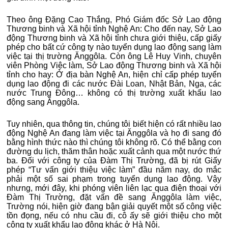
Theo ông Đặng Cao Thắng, Phó Giám đốc Sở Lao động
Thương binh và Xã hội tỉnh Nghệ An: Cho đến nay, Sở Lao
động Thương binh và Xã hội tỉnh chưa giới thiệu, cấp giấy
phép cho bất cứ công ty nào tuyển dụng lao động sang làm
việc tại thị trường Ănggôla. Còn ông Lê Huy Vinh, chuyên
viên Phòng Việc làm, Sở Lao động Thương binh và Xã hội
tỉnh cho hay: Ở địa bàn Nghệ An, hiện chỉ cấp phép tuyển
dụng lao động đi các nước Đài Loan, Nhật Bản, Nga, các
nước Trung Đông… không có thị trường xuất khẩu lao
động sang Ănggôla.
Tuy nhiên, qua thông tin, chúng tôi biết hiện có rất nhiều lao
động Nghệ An đang làm việc tại Ănggôla và họ đi sang đó
bằng hình thức nào thì chúng tôi không rõ. Có thể bằng con
đường du lịch, thăm thân hoặc xuất cảnh qua một nước thứ
ba. Đối với công ty của Đàm Thị Trường, đã bị rút Giấy
phép “Tư vấn giới thiệu việc làm” đầu năm nay, do mắc
phải một số sai phạm trong tuyển dụng lao động. Vậy
nhưng, mới đây, khi phóng viên liên lạc qua điện thoại với
Đàm Thị Trường, đặt vấn đề sang Ănggôla làm việc,
Trường nói, hiện giờ đang bận giải quyết một số công việc
tồn đọng, nếu có nhu cầu đi, cô ấy sẽ giới thiệu cho một
công ty xuất khẩu lao động khác ở Hà Nội.