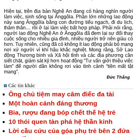
Hiện tại, trên địa bàn Nghệ An đang có hàng nghìn người
làm việc, sinh sống tại Ănggôla. Phần lớn những lao động
này sang Ănggôla bằng con đường tiểu ngạch, đi du lịch,
thăm thân… rồi ở lại làm việc bất hợp pháp. Phải nói rằng,
người lao động Nghệ An ở Ănggôla đã đem lại sự đổi thay
cuộc sống cho nhiều gia đình, nhiều người trở nên giàu có
hơn. Tuy nhiên, cũng đã có không ít lao động phải bỏ mạng
nơi xứ người vì khí hậu khắc nghiệt. Mong rằng, Sở Lao
động Thương binh và Xã hội tỉnh và các địa phương cần
siết chặt, giám sát kỹ hơn hoạt động “Tư vấn giới thiệu việc
làm” để người dân không rơi vào tình cảnh “tiền mất tật
mang”.
Đức Thắng
Các tin khác
Ông chủ tiệm may câm điếc đa tài
Một hoàn cảnh đáng thương
Bia, rượu đang bóp chết thế hệ trẻ
10 thói quen tàn phá hệ thần kinh
Lời cầu cứu của góa phụ trẻ bên 2 đứa