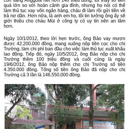
con sang Ănggôla hết hơn 140 triệu đồng, tôi thấy số tiền
quá lớn so với hoàn cảnh gia đình, nhưng họ nói có thể
làm thủ tục vay vốn ngân hàng, cháu đi làm rồi gửi tiền về
trả nợ dần. Hơn nữa, là anh em họ, tôi tin tưởng ông ấy sẽ
giới thiệu cho cháu Mùi ở công ty có uy tín nên an tâm
hơn.
Ngày 10/1/2012, theo lời hẹn trước, ông Bảo vay mượn
được 42.200.000 đồng, mang xuống nộp tiền cọc cho chị
Trường, làm chi phí ban đầu cho việc làm thủ tục xuất khẩu
lao động. Tiếp đó, ngày 10/5/2012, ông Bảo nộp cho chị
Trường thêm 100 triệu đồng và cuối cùng là ngày
19/6/2012, ông Bảo nộp thêm cho chị Trường số tiền
4.350.000 đồng. Tổng số tiền ông Bảo đã nộp cho chị
Trường cả 3 lần là 146.550.000 đồng.