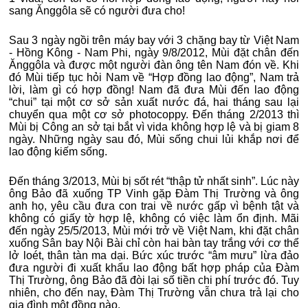
sang Ănggôla sẽ có người đưa cho!
Sau 3 ngày ngồi trên máy bay với 3 chặng bay từ Việt Nam
- Hồng Kông - Nam Phi, ngày 9/8/2012, Mùi đặt chân đến
Ănggôla và được một người đàn ông tên Nam đón về. Khi
đó Mùi tiếp tục hỏi Nam về “Hợp đồng lao động”, Nam trả
lời, làm gì có hợp đồng! Nam đã đưa Mùi đến lao động
“chui” tại một cơ sở sản xuất nước đá, hai tháng sau lại
chuyển qua một cơ sở photocoppy. Đến tháng 2/2013 thì
Mùi bị Công an sở tại bắt vì vida không hợp lệ và bị giam 8
ngày. Những ngày sau đó, Mùi sống chui lủi khắp nơi để
lao động kiếm sống.
Đến tháng 3/2013, Mùi bị sốt rét “thập tử nhất sinh”. Lúc này
ông Bảo đã xuống TP Vinh gặp Đàm Thị Trường và ông
anh họ, yêu cầu đưa con trai về nước gấp vì bệnh tật và
không có giấy tờ hợp lệ, không có việc làm ổn định. Mãi
đến ngày 25/5/2013, Mùi mới trở về Việt Nam, khi đặt chân
xuống Sân bay Nội Bài chỉ còn hai bàn tay trắng với cơ thể
lở loét, thân tàn ma dại. Bức xúc trước “âm mưu” lừa đảo
đưa người đi xuất khẩu lao động bất hợp pháp của Đàm
Thị Trường, ông Bảo đã đòi lại số tiền chi phí trước đó. Tuy
nhiên, cho đến nay, Đàm Thị Trường vẫn chưa trả lại cho
gia đình một đồng nào.