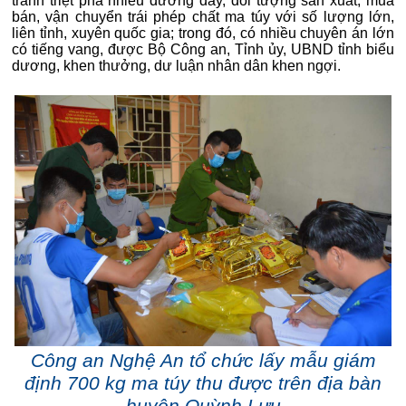
tranh triệt phá nhiều đường dây, đối tượng sản xuất, mua
bán, vận chuyển trái phép chất ma túy với số lượng lớn,
liên tỉnh, xuyên quốc gia; trong đó, có nhiều chuyên án lớn
có tiếng vang, được Bộ Công an, Tỉnh ủy, UBND tỉnh biểu
dương, khen thưởng, dư luận nhân dân khen ngợi.
Công an Nghệ An tổ chức lấy mẫu giám
định 700 kg ma túy thu được trên địa bàn