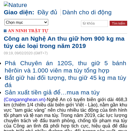
Giao diện:
Đầy đủ
Dành cho di động
AN NINH TRẬT TỰ
Công an Nghệ An thu giữ hơn 900 kg ma
túy các loại trong năm 2019
09:19, 09/02/2020 (GMT+7)
Phá Chuyên án 120S, thu giữ 5 bánh
hêrôin và 1.000 viên ma túy tổng hợp
Bắt giữ hai đối tượng, thu giữ 45 kg ma túy
đá
Sản xuất tiền giả để…mua ma túy
(Congannghean.vn)-
Nghệ An có tuyến biên giới dài 468,3
km (chiếm 1/4 chiều dài biên giới Việt - Lào), nằm gần khu
vực "tam giác vàng" nên chịu nhiều tác động của tình hình
tội phạm và tệ nạn ma túy. Trong năm 2019, các lực lượng
chuyên trách về đấu tranh phòng, chống tội phạm ma túy
của Công an tỉnh đã phối hợp tích cực, hiệu quả để đấu