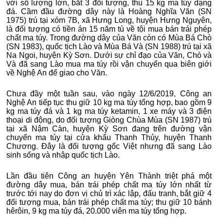
với số lượng lớn, bắt 3 đối tượng, thu 15 kg ma túy dạng
đá. Cầm đầu đường dây này là Hoàng Nghĩa Văn (SN
1975) trú tại xóm 7B, xã Hưng Long, huyện Hưng Nguyên,
là đối tượng có tiền án 15 năm tù về tội mua bán trái phép
chất ma túy. Trong đường dây của Văn còn có Mùa Bá Chò
(SN 1983), quốc tịch Lào và Mùa Bá Và (SN 1988) trú tại xã
Na Ngoi, huyện Kỳ Sơn. Dưới sự chỉ đạo của Văn, Chò và
Và đã sang Lào mua ma túy rồi vận chuyển qua biên giới
về Nghệ An để giao cho Văn.
Chưa đầy một tuần sau, vào ngày 12/6/2019, Công an
Nghệ An tiếp tục thu giữ 10 kg ma túy tổng hợp, bao gồm 9
kg ma túy đá và 1 kg ma túy ketamin, 1 xe máy và 3 điện
thoại di động, do đối tượng Giòng Chùa Mùa (SN 1987) trú
tại xã Nậm Càn, huyện Kỳ Sơn đang trên đường vận
chuyển ma túy tại cửa khẩu Thanh Thủy, huyện Thanh
Chương. Đây là đối tượng gốc Việt nhưng đã sang Lào
sinh sống và nhập quốc tịch Lào.
Lần đầu tiên Công an huyện Yên Thành triệt phá một
đường dây mua, bán trái phép chất ma túy lớn nhất từ
trước tới nay do đơn vị chủ trì xác lập, đấu tranh, bắt giữ 4
đối tượng mua, bán trái phép chất ma túy; thu giữ 10 bánh
hêrôin, 9 kg ma túy đá, 20.000 viên ma túy tổng hợp.