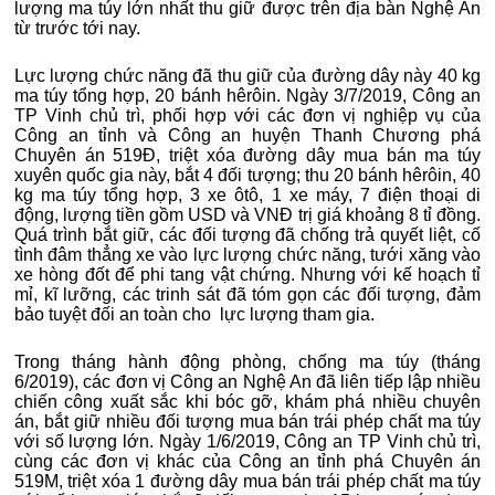
lượng ma túy lớn nhất thu giữ được trên địa bàn Nghệ An
từ trước tới nay.
Lực lượng chức năng đã thu giữ của đường dây này 40 kg
ma túy tổng hợp, 20 bánh hêrôin. Ngày 3/7/2019, Công an
TP Vinh chủ trì, phối hợp với các đơn vị nghiệp vụ của
Công an tỉnh và Công an huyện Thanh Chương phá
Chuyên án 519Đ, triệt xóa đường dây mua bán ma túy
xuyên quốc gia này, bắt 4 đối tượng; thu 20 bánh hêrôin, 40
kg ma túy tổng hợp, 3 xe ôtô, 1 xe máy, 7 điện thoại di
động, lượng tiền gồm USD và VNĐ trị giá khoảng 8 tỉ đồng.
Quá trình bắt giữ, các đối tượng đã chống trả quyết liệt, cố
tình đâm thẳng xe vào lực lượng chức năng, tưới xăng vào
xe hòng đốt để phi tang vật chứng. Nhưng với kế hoạch tỉ
mỉ, kĩ lưỡng, các trinh sát đã tóm gọn các đối tượng, đảm
bảo tuyệt đối an toàn cho lực lượng tham gia.
Trong tháng hành động phòng, chống ma túy (tháng
6/2019), các đơn vị Công an Nghệ An đã liên tiếp lập nhiều
chiến công xuất sắc khi bóc gỡ, khám phá nhiều chuyên
án, bắt giữ nhiều đối tượng mua bán trái phép chất ma túy
với số lượng lớn. Ngày 1/6/2019, Công an TP Vinh chủ trì,
cùng các đơn vị khác của Công an tỉnh phá Chuyên án
519M, triệt xóa 1 đường dây mua bán trái phép chất ma túy