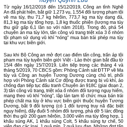
huyện Quỳnh Lưu
Từ ngày 16/12/2018 đến 15/12/2019, Công an tỉnh Nghệ
An đã phát hiện, bắt giữ 1.273 vụ, 1.554 đối tượng phạm tội
về ma túy, thu 71,7 kg hêrôin, 773,7 kg ma túy dạng đá,
81,3 kg ma túy tổng hợp, 1,8 kg thuốc phiện (lượng ma túy
thu giữ gấp 6,1 lần so với năm 2018). Trong đó, phá 54
chuyên án ma túy lớn, tấn công vũ trang triệt xóa 3 ổ nhóm
tội phạm sử dụng vũ khí “nóng” mua bán trái phép ma túy
tại khu vực biên giới.
Sau khi Bộ Công an mở đợt cao điểm tấn công, trấn áp tội
phạm ma túy tuyến biên giới Việt - Lào thời gian bắt đầu từ
15/4 đến ngày 15/7/2019. Liên tiếp trong các tháng 4 và
tháng 5/2019, 70 CBCS gồm: Phòng Cảnh sát ĐTTP về Ma
túy và Công an huyện Tương Dương cùng chủ trì, phối
hợp với Phòng Cảnh sát Cơ động được trang bị vũ khí, áo
chống đạn tiếp tục đấu tranh Chuyên án 918C (giai đoạn 2,
3) tấn công vũ trang, triệt xóa ổ nhóm đối tượng nguy hiểm,
mang theo vũ khí “nóng”, lập lán tạm tổ chức mua bán trái
phép chất ma túy ở khu vực biên giới thuộc huyện Tương
Dương, bắt 9 đối tượng (có 1 đối tượng truy nã đặc biệt
nguy hiểm), đẩy đuổi 5 nhóm đối tượng, phá dỡ 5 lán; đồng
thời thu giữ 200 gam hêrôin, 3.000 viên ma túy tổng hợp, 1
khẩu súng AK, 1 khẩu súng Colt, 5 khẩu súng tự chế, 50
viên đạn các loại, 1 quả mìn, 2 quả lựu đạn. Những đợt tấn