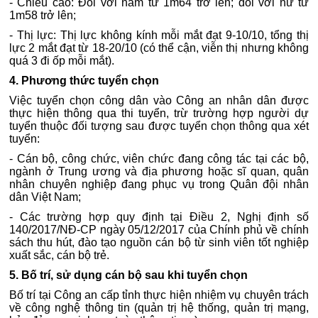
- Chiều cao: Đối với nam từ 1m64 trở lên; đối với nữ từ
1m58 trở lên;
- Thị lực: Thị lực không kính mỗi mắt đạt 9-10/10, tổng thị
lực 2 mắt đạt từ 18-20/10 (có thể cận, viễn thị nhưng không
quá 3 đi ốp mỗi mắt).
4. Phương thức tuyển chọn
Việc tuyển chọn công dân vào Công an nhân dân được
thực hiện thông qua thi tuyển, trừ trường hợp người dự
tuyển thuộc đối tượng sau được tuyển chọn thông qua xét
tuyển:
- Cán bộ, công chức, viên chức đang công tác tại các bộ,
ngành ở Trung ương và địa phương hoặc sĩ quan, quân
nhân chuyên nghiệp đang phục vụ trong Quân đội nhân
dân Việt Nam;
- Các trường hợp quy định tại Điều 2, Nghị định số
140/2017/NĐ-CP ngày 05/12/2017 của Chính phủ về chính
sách thu hút, đào tạo nguồn cán bộ từ sinh viên tốt nghiệp
xuất sắc, cán bộ trẻ.
5. Bố trí, sử dụng cán bộ sau khi tuyển chọn
Bố trí tại Công an cấp tỉnh thực hiện nhiệm vụ chuyên trách
về công nghệ thông tin (quản trị hệ thống, quản trị mạng,