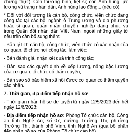
chứng thực): Con thương binh, liệt sĩ; con Anh hùng lực
lượng vũ trang nhân dân, Anh hùng lao động... (nếu có).
* Đối với đối tượng là cán bộ, công chức, viên chức đang
công tác tại các bộ, ngành ở Trung ương và địa phương
hoặc sĩ quan, quân nhân chuyên nghiệp đang phục vụ
trong Quân đội nhân dân Việt Nam, ngoài những giấy tờ
nêu trên cần bổ sung thêm:
- Bản lý lịch cán bộ, công chức, viên chức có xác nhận của
cơ quan, tổ chức nơi công tác, làm việc;
- Bản đánh giá, nhận xét quá trình công tác;
- Bản sao các quyết định về xếp lương, nâng bậc lương
của cơ quan, tổ chức có thẩm quyền;
- Bản sao sổ bảo hiểm xã hội được cơ quan có thẩm quyền
xác nhận.
7. Thời gian, địa điểm tiếp nhận hồ sơ
- Thời gian nhận hồ sơ dự tuyển từ ngày 12/5/2023 đến hết
ngày 12/6/2023;
- Địa điểm tiếp nhận hồ sơ:
Phòng Tổ chức cán bộ, Công
an tỉnh Nghệ An; số 07, đường Trường Thi, phường
Trường Thi, thành phố Vinh, tỉnh Nghệ An (qua bộ phận
tiếp nhận hồ sơ của Phòng Tổ chức cán bộ).