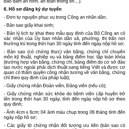
bảo đảm an ninh, an toàn thông tin…).
6. Hồ sơ đăng ký dự tuyển
- Đơn tự nguyện phục vụ trong Công an nhân dân;
- Bản sao giấy khai sinh;
- Bản lý lịch tự khai theo mẫu quy định của Bộ Công an có
xác nhận của Ủy ban nhân dân xã, phường, thị trấn nơi
thường trú trong thời hạn 30 ngày tính đến ngày nộp hồ sơ;
- Bản sao (có chứng thực) văn bằng, chứng chỉ chuyên
môn kỹ thuật, nghiệp vụ và bảng điểm học tập toàn khóa
(trường hợp văn bằng, chứng chỉ, bảng điểm do cơ sở đào
tạo nước ngoài phải dịch thuật sang tiếng Việt và được cơ
quan có thẩm quyền công nhận tương về văn bằng, chứng
chỉ theo quy định của pháp luật);
- Giấy chứng nhận Đoàn viên, Đảng viên (nếu có);
- Giấy chứng nhận sức khỏe do bệnh viện cấp huyện trở
lên trong thời hạn 30 ngày, tính đến ngày nộp hồ sơ theo
quy định;
- Ảnh 4cm x 6cm: 04 ảnh màu chụp trong 06 tháng tính đến
ngày nộp hồ sơ;
- Các giấy tờ chứng nhận đối tượng ưu tiên (bản sao có