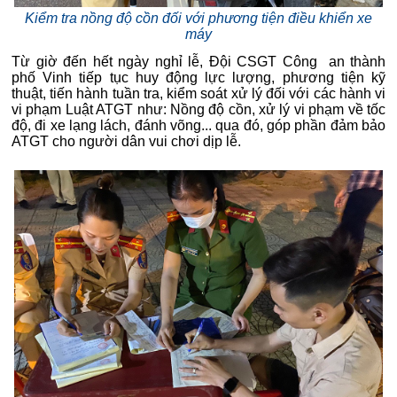
Kiểm tra nồng độ cồn đối với phương tiện điều khiển xe
máy
Từ giờ đến hết ngày nghỉ lễ, Đội CSGT Công an thành
phố Vinh tiếp tục huy động lực lượng, phương tiện kỹ
thuật, tiến hành tuần tra, kiểm soát xử lý đối với các hành vi
vi phạm Luật ATGT như: Nồng độ cồn, xử lý vi phạm về tốc
độ, đi xe lạng lách, đánh võng... qua đó, góp phần đảm bảo
ATGT cho người dân vui chơi dịp lễ.