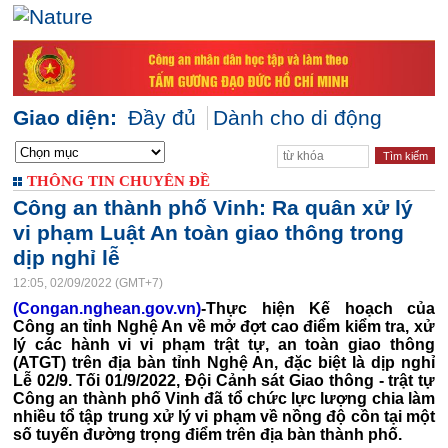
Giao diện:
Đầy đủ
Dành cho di động
THÔNG TIN CHUYÊN ĐỀ
Công an thành phố Vinh: Ra quân xử lý
vi phạm Luật An toàn giao thông trong
dịp nghỉ lễ
12:05, 02/09/2022 (GMT+7)
(Congan.nghean.gov.vn)
-Thực hiện Kế hoạch của
Công an tỉnh Nghệ An về mở đợt cao điểm kiểm tra, xử
lý các hành vi vi phạm trật tự, an toàn giao thông
(ATGT) trên địa bàn tỉnh Nghệ An, đặc biệt là dịp nghỉ
Lễ 02/9. Tối 01/9/2022, Đội Cảnh sát Giao thông - trật tự
Công an thành phố Vinh đã tổ chức lực lượng chia làm
nhiều tổ tập trung xử lý vi phạm về nồng độ cồn tại một
số tuyến đường trọng điểm trên địa bàn thành phố.