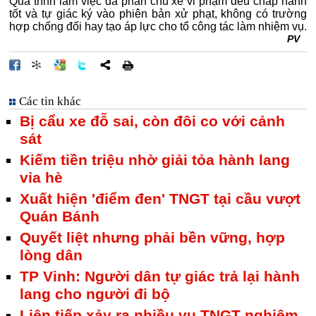
Quá trình làm việc đa phần chủ xe vi phạm đều chấp hành
tốt và tự giác ký vào phiên bản xử phạt, không có trường
hợp chống đối hay tạo áp lực cho tổ công tác làm nhiệm vụ.
PV
Các tin khác
Bị cẩu xe đỗ sai, còn đôi co với cảnh
sát
Kiếm tiền triệu nhờ giải tỏa hành lang
vỉa hè
Xuất hiện 'điểm đen' TNGT tại cầu vượt
Quán Bánh
Quyết liệt nhưng phải bền vững, hợp
lòng dân
TP Vinh: Người dân tự giác trả lại hành
lang cho người đi bộ
Liên tiếp xảy ra nhiều vụ TNGT nghiêm