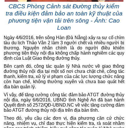
CBCS Phòng Cảnh sát Đường thủy kiểm
tra điều kiện đảm bảo an toàn kỹ thuật của
phương tiện vận tải trên sông - Ảnh: Cao
Loan
Ngày 4/6/2016, trên sông Hàn (Đà Nẵng) xảy ra sự cố chìm
tàu du lịch Thảo Vân 2 làm 3 người chết và nhiều người bị
thương. Nguyên nhân chính là do người điều khiển
phương tiện thủy nội địa không chấp hành nghiêm các quy
định của Luật Giao thông đường thủy.
Bên cạnh đó, công tác quản lý Nhà nước về giao thông
đường thủy nội địa tại một số nơi chưa chặt chẽ, công tác
thanh, kiểm tra, xử lý vi phạm của các lực lượng chức năng
còn hạn chế, không thường xuyên và chưa bao quát hết
địa bàn quản lý.
Vì vậy, để tăng cường công tác đảm bảo ATGT đường thủy
nội địa, ngày 6/6/2016, UBND tỉnh Nghệ An đã ban hành
Quyết định số 2572/QĐ-UBND.NC về việc tăng cường đảm
bảo ATGT đường thủy nội địa trên địa bàn tỉnh.
Theo đó, yêu cầu các đơn vị, địa phương căn cứ chức
năng, nhiệm vụ, chỉ đạo thực hiện kiểm tra, rà soát nhằm