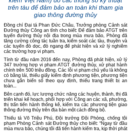
kiểm Việt Nam) đo các thông số kỹ thuật
trên tàu để đảm bảo an toàn khi tham gia
giao thông đường thủy
Đồng chí Đại tá Phan Đức Châu, Trưởng phòng Cảnh sát
Đường thủy Công an tỉnh cho biết: Để đảm bảo ATGT trên
tuyến đường thủy nội địa trong mùa mưa bão, Phòng đã
tăng cường công tác tuần tra, kiểm soát các tàu, thuyền và
các tuyến đò dọc, đò ngang để phát hiện và xử lý nghiêm
các trường hợp vi phạm.
Tính từ đầu năm 2016 đến nay, Phòng đã phát hiện, xử lý
347 trường hợp vi phạm ATGT đường thủy, xử phạt hành
chính trên 500 triệu đồng. Các lỗi vi phạm chủ yếu là không
có bằng lái, thiếu giấy kiểm định phương tiện, phương tiện
chưa gắn biển số theo quy định, thiếu trang thiết bị an
toàn...
Bên cạnh đó, lực lượng chức năng các huyện, thành, thị đã
triển khai kế hoạch, phối hợp với Công an các xã, phường,
thị trấn tiến hành thống kê, kiểm tra các phương tiện giao
thông đường thủy trên địa bàn một cách đồng bộ.
Thiếu tá Võ Triệu Phú, Đội trưởng Đội Phòng, chống tội
phạm Phòng Cảnh sát Đường thủy cho biết: “Ngay từ đầu
mùa mưa bão, chúng tôi đã tiến hành kiểm tra, kịp thời phát