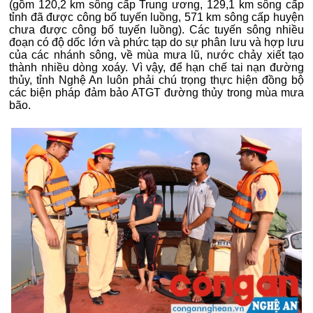
(gồm 120,2 km sông cấp Trung ương, 129,1 km sông cấp
tỉnh đã được công bố tuyến luồng, 571 km sông cấp huyện
chưa được công bố tuyến luồng). Các tuyến sông nhiều
đoạn có độ dốc lớn và phức tạp do sự phân lưu và hợp lưu
của các nhánh sông, về mùa mưa lũ, nước chảy xiết tạo
thành nhiều dòng xoáy. Vì vậy, để hạn chế tai nạn đường
thủy, tỉnh Nghệ An luôn phải chú trọng thực hiện đồng bộ
các biện pháp đảm bảo ATGT đường thủy trong mùa mưa
bão.