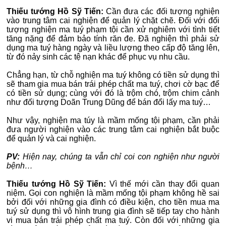
Thiếu tướng Hồ Sỹ Tiến:
Cần đưa các đối tượng nghiện
vào trung tâm cai nghiện để quản lý chặt chẽ. Đối với đối
tượng nghiện ma tuý phạm tội cần xử nghiêm với tình tiết
tăng nặng để đảm bảo tính răn đe. Đã nghiện thì phải sử
dụng ma tuý hàng ngày và liều lượng theo cấp độ tăng lên,
từ đó nảy sinh các tệ nạn khác để phục vụ nhu cầu.
Chẳng hạn, từ chỗ nghiện ma tuý không có tiền sử dụng thì
sẽ tham gia mua bán trái phép chất ma tuý, chơi cờ bạc để
có tiền sử dụng; cùng với đó là trộm chó, trộm chim cảnh
như đối tượng Doãn Trung Dũng để bán đổi lấy ma tuý…
Như vậy, nghiện ma túy là mầm mống tội phạm, cần phải
đưa người nghiện vào các trung tâm cai nghiện bắt buộc
để quản lý và cai nghiện.
PV:
Hiện nay, chúng ta vẫn chỉ coi con nghiện như người
bệnh…
Thiếu tướng Hồ Sỹ Tiến:
Vì thế mới cần thay đổi quan
niệm. Gọi con nghiện là mầm mống tội phạm không hề sai
bởi đối với những gia đình có điều kiện, cho tiền mua ma
tuý sử dụng thì vô hình trung gia đình sẽ tiếp tay cho hành
vi mua bán trái phép chất ma tuý. Còn đối với những gia