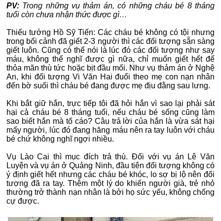
PV:
Trong những vụ thảm án, có những cháu bé 8 tháng
tuổi còn chưa nhận thức được gì…
Thiếu tướng Hồ Sỹ Tiến: Các cháu bé không có tội nhưng
trong bối cảnh đã giết 2-3 người thì các đối tượng sẵn sàng
giết luôn. Cũng có thể nói là lúc đó các đối tượng như say
máu, không thể nghĩ được gì nữa, chỉ muốn giết hết để
thỏa mãn thù tức hoặc bịt đầu mối. Như vụ thảm án ở Nghệ
An, khi đối tượng Vi Văn Hai đuổi theo mẹ con nạn nhân
đến bờ suối thì cháu bé đang được mẹ địu đằng sau lưng.
Khi bắt giữ hắn, trực tiếp tôi đã hỏi hắn vì sao lại phải sát
hại cả cháu bé 8 tháng tuổi, nếu cháu bé sống cũng làm
sao biết hắn mà tố cáo? Câu trả lời của hắn là vừa sát hại
mấy người, lúc đó đang hăng máu nên ra tay luôn với cháu
bé chứ không nghĩ ngợi nhiều.
Vụ Lào Cai thì mục đích trả thù. Đối với vụ án Lê Văn
Luyện và vụ án ở Quảng Ninh, đầu tiên đối tượng không có
ý định giết hết nhưng các cháu bé khóc, lo sợ bị lộ nên đối
tượng đã ra tay. Thêm một lý do khiến người già, trẻ nhỏ
thường trở thành nạn nhân là bởi họ sức yếu, không chống
cự được.