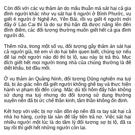
Còn đối với các vụ thảm án do mâu thuẫn mà sát hại cả gia
đình người khác như vụ sát hại 6 người ở Bình Phước, vụ
giết 4 người ở Nghệ An, Yên Bái, rồi vụ giết 4 người mới
đây ở Lào Cai thì là do sự thù hận đã được nâng lên đến
đỉnh điểm, các đối tượng thường muốn giết hết cả gia đình
người đó.
Thêm nữa, trong một số vụ, đối tượng gây thảm án sát hại
cả người già, trẻ em vì do hai bên quen biết, chúng sợ nếu
để lại một người nào đó thì bị lộ, sau này bị trả thù. Mục
đích giết hết mọi người trong nhà của chúng thường là để
diệt khẩu, bịt đầu mối.
Ở vụ thảm án Quảng Ninh, đối tượng Dũng nghiện ma tuý
đá, bị ảo giác nên đã giết người không ghê tay và thực hiện
hành vi phạm tội đến cùng. Mặc dù tối hôm đấy hắn không
sử dụng ma tuý nhưng do đối tượng sử dụng thường
xuyên nên đã bị ức chế thần kinh, tâm thần không ổn định.
Kết hợp với việc bị nợ nần dồn ép nên đã ra tay sát hại cả
nhà họ hàng, cướp tài sản để lấy tiền trả nợ. Việc sát hại
nhiều người một lúc là do tâm lý đối tượng sợ bị lộ, đã ra
tay rồi thì giết hết những người còn lại.