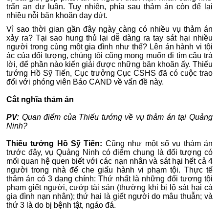
trấn an dư luận. Tuy nhiên, phía sau thảm án còn để lại
nhiều nỗi băn khoăn day dứt.
Vì sao thời gian gần đây ngày càng có nhiều vụ thảm án
xảy ra? Tại sao hung thủ lại dễ dàng ra tay sát hại nhiều
người trong cùng một gia đình như thế? Lên án hành vi tội
ác của đối tượng, chúng tôi cũng mong muốn đi tìm câu trả
lời, để phần nào kiến giải được những băn khoăn ấy. Thiếu
tướng Hồ Sỹ Tiến, Cục trưởng Cục CSHS đã có cuộc trao
đổi với phóng viên Báo CAND về vấn đề này.
Cắt nghĩa thảm án
PV:
Quan điểm của Thiếu tướng về vụ thảm án tại Quảng
Ninh?
Thiếu tướng Hồ Sỹ Tiến:
Cũng như một số vụ thảm án
trước đây, vụ Quảng Ninh có điểm chung là đối tượng có
mối quan hệ quen biết với các nạn nhân và sát hại hết cả 4
người trong nhà để che giấu hành vi phạm tội. Thực tế
thảm án có 3 dạng chính: Thứ nhất là những đối tượng tội
phạm giết người, cướp tài sản (thường khi bị lộ sát hại cả
gia đình nạn nhân); thứ hai là giết người do mâu thuẫn; và
thứ 3 là do bị bệnh tật, ngáo đá.