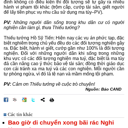
đình không có điều kiện thì đối tượng sẽ tự gây ra nhiều
hành vi phạm tội khác (trộm cắp, cướp tài sản, giết người
để lấy tiền phục vụ nhu cầu sử dụng ma túy–PV).
PV:
Những người dân sống trong khu dân cư có người
nghiện cần làm gì, thưa Thiếu tướng?
Thiếu tướng Hồ Sỹ Tiến: Hiện nay các vụ án phức tạp, đặc
biệt nghiêm trọng chủ yếu đều do các đối tượng nghiện gây
ra. Đặc biệt, hành vi giết, cướp gần như 100% là đối tượng
nghiện. Đối với những người dân khi sống trong những
khu vực có các đối tượng nghiện ma tuý, đặc biệt là ma túy
đá cần nâng cao ý thức bảo vệ tài sản; đồng thời giáo dục
con cái tránh xa ma tuý và các con nghiện. Mỗi người cần
tự phòng ngừa, vì đó là tệ nạn và mầm mống tội phạm.
PV:
Cảm ơn Thiếu tướng về cuộc trò chuyện!
Nguồn: Báo CAND
Các tin khác
Bao giờ di chuyển xong bãi rác Nghi