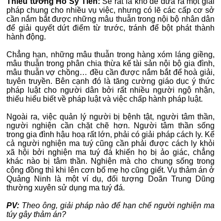
Thiếu tướng Hồ Sỹ Tiến:
Sẽ rất là khó để đưa ra một giải
pháp chung cho nhiều vụ việc, nhưng có lẽ các cấp cơ sở
cần nắm bắt được những mâu thuẫn trong nội bộ nhân dân
để giải quyết dứt điểm từ trước, tránh để bột phát thành
hành động.
Chẳng hạn, những mâu thuẫn trong hàng xóm láng giềng,
mâu thuẫn trong phân chia thừa kế tài sản nội bộ gia đình,
mâu thuẫn vợ chồng… đều cần được nắm bắt để hoà giải,
tuyên truyền. Bên cạnh đó là tăng cường giáo dục ý thức
pháp luật cho người dân bởi rất nhiều người ngộ nhận,
thiếu hiểu biết về pháp luật và việc chấp hành pháp luật.
Ngoài ra, việc quản lý người bị bệnh tật, người tâm thần,
người nghiện cần chặt chẽ hơn. Người tâm thần sống
trong gia đình hậu hoạ rất lớn, phải có giải pháp cách ly. Kể
cả người nghiện ma tuý cũng cần phải được cách ly khỏi
xã hội bởi nghiện ma tuý đá khiến họ bị ảo giác, chẳng
khác nào bị tâm thần. Nghiện mà cho chung sống trong
cộng đồng thì khi lên cơn bố mẹ họ cũng giết. Vụ thảm án ở
Quảng Ninh là một ví dụ, đối tượng Doãn Trung Dũng
thường xuyên sử dụng ma tuý đá.
PV:
Theo ông, giải pháp nào để hạn chế người nghiện ma
túy gây thảm án?