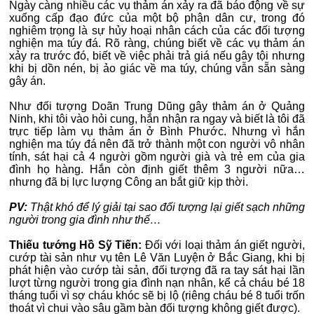
Ngày càng nhiều các vụ thảm án xảy ra đã báo động về sự
xuống cấp đạo đức của một bộ phận dân cư, trong đó
nghiêm trọng là sự hủy hoại nhân cách của các đối tượng
nghiện ma túy đá. Rõ ràng, chúng biết về các vụ thảm án
xảy ra trước đó, biết về việc phải trả giá nếu gây tội nhưng
khi bị dồn nén, bị ảo giác về ma túy, chúng vẫn sẵn sàng
gây án.
Như đối tượng Doãn Trung Dũng gây thảm án ở Quảng
Ninh, khi tôi vào hỏi cung, hắn nhận ra ngay và biết là tôi đã
trực tiếp làm vụ thảm án ở Bình Phước. Nhưng vì hắn
nghiện ma túy đá nên đã trở thành một con người vô nhân
tính, sát hại cả 4 người gồm người già và trẻ em của gia
đình họ hàng. Hắn còn định giết thêm 3 người nữa…
nhưng đã bị lực lượng Công an bắt giữ kịp thời.
PV:
Thật khó để lý giải tại sao đối tượng lại giết sạch những
người trong gia đình như thế…
Thiếu tướng Hồ Sỹ Tiến:
Đối với loại thảm án giết người,
cướp tài sản như vụ tên Lê Văn Luyện ở Bắc Giang, khi bị
phát hiện vào cướp tài sản, đối tượng đã ra tay sát hại lần
lượt từng người trong gia đình nạn nhân, kể cả cháu bé 18
tháng tuổi vì sợ cháu khóc sẽ bị lộ (riêng cháu bé 8 tuổi trốn
thoát vì chui vào sâu gầm bàn đối tượng không giết được).