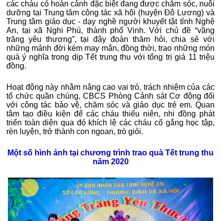
các cháu có hoàn cảnh đặc biệt đang được chăm sóc, nuôi
dưỡng tại Trung tâm công tác xã hội (huyện Đô Lương) và
Trung tâm giáo dục - dạy nghề người khuyết tật tỉnh Nghệ
An, tại xã Nghi Phú, thành phố Vinh. Với chủ đề “vầng
trăng yêu thương”, tại đây đoàn thăm hỏi, chia sẻ với
những mảnh đời kém may mắn, đồng thời, trao những món
quà ý nghĩa trong dịp Tết trung thu với tổng trị giá 11 triệu
đồng.
Hoạt động này nhằm nâng cao vai trò, trách nhiệm của các
tổ chức quần chúng, CBCS Phòng Cảnh sát Cơ động đối
với công tác bảo vệ, chăm sóc và giáo dục trẻ em. Quan
tâm tạo điều kiện để các cháu thiếu niên, nhi đồng phát
triển toàn diện qua đó khích lệ các cháu cố gắng học tập,
rèn luyện, trở thành con ngoan, trò giỏi.
Một số hình ảnh tại chương trình trao quà Tết trung thu
năm 2020