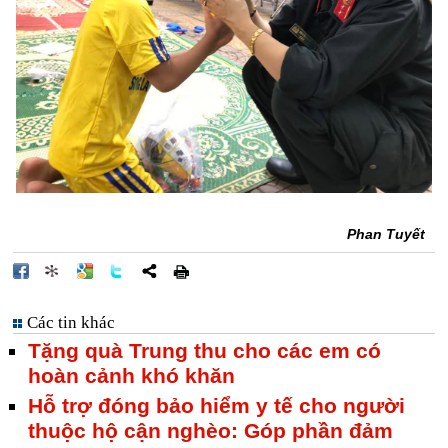
Phan Tuyết
Các tin khác
Tặng quà Trung thu cho các em có
hoàn cảnh khó khăn
Hỗ trợ đóng bảo hiểm y tế cho người
thuộc hộ cận nghèo: Góp phần đảm