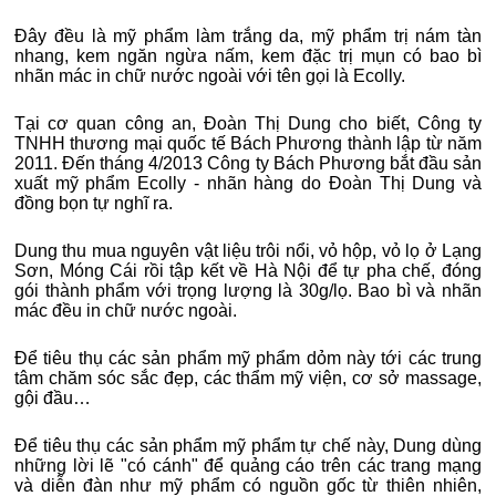
Đây đều là mỹ phẩm làm trắng da, mỹ phẩm trị nám tàn
nhang, kem ngăn ngừa nấm, kem đặc trị mụn có bao bì
nhãn mác in chữ nước ngoài với tên gọi là Ecolly.
Tại cơ quan công an, Đoàn Thị Dung cho biết, Công ty
TNHH thương mại quốc tế Bách Phương thành lập từ năm
2011. Đến tháng 4/2013 Công ty Bách Phương bắt đầu sản
xuất mỹ phẩm Ecolly - nhãn hàng do Đoàn Thị Dung và
đồng bọn tự nghĩ ra.
Dung thu mua nguyên vật liệu trôi nổi, vỏ hộp, vỏ lọ ở Lạng
Sơn, Móng Cái rồi tập kết về Hà Nội để tự pha chế, đóng
gói thành phẩm với trọng lượng là 30g/lọ. Bao bì và nhãn
mác đều in chữ nước ngoài.
Để tiêu thụ các sản phẩm mỹ phẩm dỏm này tới các trung
tâm chăm sóc sắc đẹp, các thẩm mỹ viện, cơ sở massage,
gội đầu…
Để tiêu thụ các sản phẩm mỹ phẩm tự chế này, Dung dùng
những lời lẽ "có cánh" để quảng cáo trên các trang mạng
và diễn đàn như mỹ phẩm có nguồn gốc từ thiên nhiên,