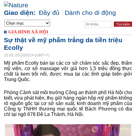
Giao diện:
Đầy đủ
Dành cho di động
GIA ĐÌNH XÃ HỘI
Sự thật về mỹ phẩm trắng da tiền triệu
Ecolly
15:03, 05/10/2014 (GMT+7)
Mỹ phẩm Ecolly bán tại các cơ sở chăm sóc sắc đẹp, thẩm
mỹ viện, cơ sở massage với giá hơn 1,5 triệu đồng thực
chất là kem trôi nổi, được mua tại các tỉnh giáp biên giới
Trung Quốc.
Phòng Cảnh sát môi trường Công an thành phố Hà Nội cho
biết, vừa phát hiện, thu giữ hàng ngàn hộp mỹ phẩm không
rõ nguồn gốc tại cơ sở sản xuất, kinh doanh mỹ phẩm của
Công ty TNHH thương mại quốc tế Bách Phương có địa
chỉ tại ngõ 678 Đê La Thành, Hà Nội.