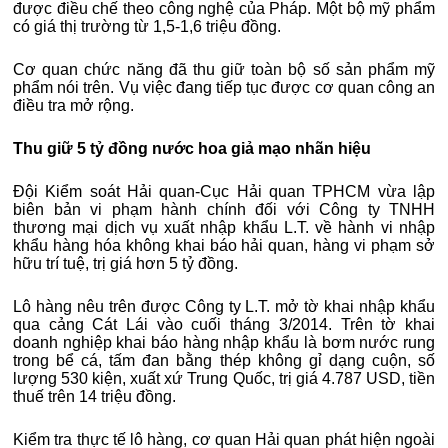
được điều chế theo công nghệ của Pháp. Một bộ mỹ phẩm
có giá thị trường từ 1,5-1,6 triệu đồng.
Cơ quan chức năng đã thu giữ toàn bộ số sản phẩm mỹ
phẩm nói trên. Vụ việc đang tiếp tục được cơ quan công an
điều tra mở rộng.
Thu giữ 5 tỷ đồng nước hoa giả mạo nhãn hiệu
Đội Kiểm soát Hải quan-Cục Hải quan TPHCM vừa lập
biên bản vi phạm hành chính đối với Công ty TNHH
thương mại dịch vụ xuất nhập khẩu L.T. về hành vi nhập
khẩu hàng hóa không khai báo hải quan, hàng vi phạm sở
hữu trí tuệ, trị giá hơn 5 tỷ đồng.
Lô hàng nêu trên được Công ty L.T. mở tờ khai nhập khẩu
qua cảng Cát Lái vào cuối tháng 3/2014. Trên tờ khai
doanh nghiệp khai báo hàng nhập khẩu là bơm nước rung
trong bể cá, tấm đan bằng thép không gỉ dạng cuộn, số
lượng 530 kiện, xuất xứ Trung Quốc, trị giá 4.787 USD, tiền
thuế trên 14 triệu đồng.
Kiểm tra thực tế lô hàng, cơ quan Hải quan phát hiện ngoài