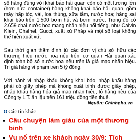
số hàng đúng với khai báo hải quan còn có một lượng lớn
(hơn nửa container) hàng không khai báo hải quan, gồm
máy hấp tóc, vải, loa thùng, sữa tắm, nước hoa; hàng sai
khai báo trên 1.500 bơm hút và bơm nước. Trong đó có
2.659 chai nước hoa mang nhãn hiệu nổi tiếng, như Calvin
Klein, Chalnel, Gucci, xuất xứ Pháp và một số loại không
thể hiện xuất xứ.
Sau thời gian thẩm định từ các đơn vị chủ sở hữu các
thương hiệu nước hoa nêu trên, cơ quan Hải quan xác
định toàn bộ số nước hoa nêu trên là giả mạo nhãn hiệu.
Trị giá hàng vi phạm trên 5 tỷ đồng.
Với hành vi nhập khẩu không khai báo, nhập khẩu hàng
phải có giấy phép mà không xuất trình được giấy phép,
nhập khẩu hàng hóa giả mạo nhãn hiệu, lô hàng nêu của
Công ty L.T. ẩn lậu trên 161 triệu đồng tiền thuế.
Nguồn: Chinhphu.vn
Các tin khác
Câu chuyện làm giàu của một thương
binh
Vụ nổ trên xe khách ngày 30/9: Tích