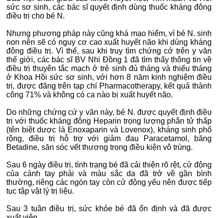
sức sơ sinh, các bác sĩ quyết định dùng thuốc kháng đông
điều trị cho bé N.
Nhưng phương pháp này cũng khá mạo hiểm, vì bé N. sinh
non nên sẽ có nguy cơ cao xuất huyết não khi dùng kháng
đông điều trị. Vì thế, sau khi truy tìm chứng cớ trên y văn
thế giới, các bác sĩ BV Nhi Đồng 1 đã tìm thấy thông tin về
điều trị thuyên tắc mạch ở trẻ sinh đủ tháng và thiếu tháng
ở Khoa Hồi sức sơ sinh, với hơn 8 năm kinh nghiệm điều
trị, được đăng trên tạp chí Pharmacotherapy, kết quả thành
công 71% và không có ca nào bị xuất huyết não.
Do những chứng cứ y văn này, bé N. được quyết định điều
trị với thuốc kháng đông Heparin trọng lượng phân tử thấp
(tên biệt dược là Enoxaparin và Lovenox), kháng sinh phổ
rộng, điều trị hỗ trợ với giảm đau Paracetamol, băng
Betadine, săn sóc vết thương trong điều kiện vô trùng.
Sau 6 ngày điều trị, tình trạng bé đã cải thiện rõ rệt, cử động
của cánh tay phải và màu sắc da đã trở về gần bình
thường, riêng các ngón tay còn cử động yếu nên được tiếp
tục tập vật lý trị liệu.
Sau 3 tuần điều trị, sức khỏe bé đã ổn định và đã được
xuất viện.