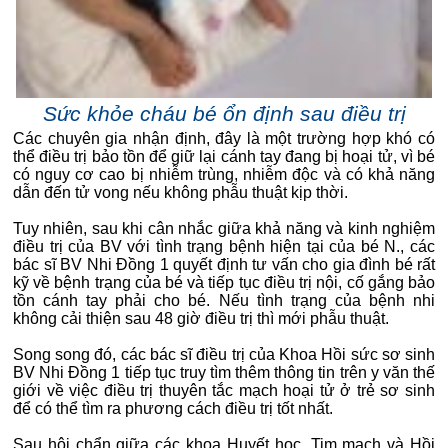
Sức khỏe cháu bé ổn định sau điều trị
Các chuyên gia nhận định, đây là một trường hợp khó có
thể điều trị bảo tồn để giữ lại cánh tay đang bị hoại tử, vì bé
có nguy cơ cao bị nhiễm trùng, nhiễm độc và có khả năng
dẫn đến tử vong nếu không phẫu thuật kịp thời.
Tuy nhiên, sau khi cân nhắc giữa khả năng và kinh nghiệm
điều trị của BV với tình trạng bệnh hiện tại của bé N., các
bác sĩ BV Nhi Đồng 1 quyết định tư vấn cho gia đình bé rất
kỹ về bệnh trạng của bé và tiếp tục điều trị nội, cố gắng bảo
tồn cánh tay phải cho bé. Nếu tình trạng của bệnh nhi
không cải thiện sau 48 giờ điều trị thì mới phẫu thuật.
Song song đó, các bác sĩ điều trị của Khoa Hồi sức sơ sinh
BV Nhi Đồng 1 tiếp tục truy tìm thêm thông tin trên y văn thế
giới về việc điều trị thuyên tắc mạch hoại tử ở trẻ sơ sinh
để có thể tìm ra phương cách điều trị tốt nhất.
Sau hội chẩn giữa các khoa Huyết học, Tim mạch và Hồi