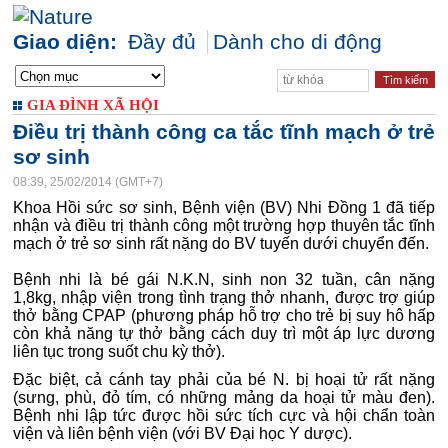
Giao diện:
Đầy đủ
Dành cho di động
GIA ĐÌNH XÃ HỘI
Điều trị thành công ca tắc tĩnh mạch ở trẻ
sơ sinh
08:39, 25/02/2014 (GMT+7)
Khoa Hồi sức sơ sinh, Bệnh viện (BV) Nhi Đồng 1 đã tiếp
nhận và điều trị thành công một trường hợp thuyên tắc tĩnh
mạch ở trẻ sơ sinh rất nặng do BV tuyến dưới chuyển đến.
Bệnh nhi là bé gái N.K.N, sinh non 32 tuần, cân nặng
1,8kg, nhập viện trong tình trạng thở nhanh, được trợ giúp
thở bằng CPAP (phương pháp hỗ trợ cho trẻ bị suy hô hấp
còn khả năng tự thở bằng cách duy trì một áp lực dương
liên tục trong suốt chu kỳ thở).
Đặc biệt, cả cánh tay phải của bé N. bị hoại tử rất nặng
(sưng, phù, đỏ tím, có những mảng da hoại tử màu đen).
Bệnh nhi lập tức được hồi sức tích cực và hội chẩn toàn
viện và liên bệnh viện (với BV Đại học Y dược).