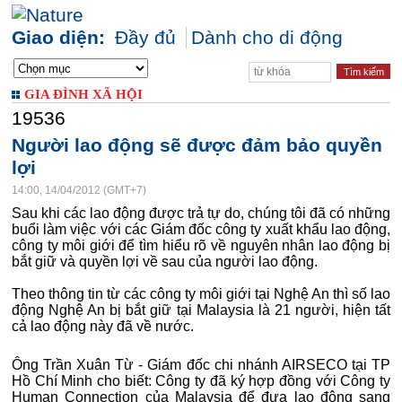
Giao diện:
Đầy đủ
Dành cho di động
GIA ĐÌNH XÃ HỘI
19536
Người lao động sẽ được đảm bảo quyền
lợi
14:00, 14/04/2012 (GMT+7)
Sau khi các lao động được trả tự do, chúng tôi đã có những
buổi làm việc với các Giám đốc công ty xuất khẩu lao động,
công ty môi giới để tìm hiểu rõ về nguyên nhân lao động bị
bắt giữ và quyền lợi về sau của người lao động.
Theo thông tin từ các công ty môi giới tại Nghệ An thì số lao
động Nghệ An bị bắt giữ tại Malaysia là 21 người, hiện tất
cả lao động này đã về nước.
Ông Trần Xuân Từ - Giám đốc chi nhánh AIRSECO tại TP
Hồ Chí Minh cho biết: Công ty đã ký hợp đồng với Công ty
Human Connection của Malaysia để đưa lao động sang