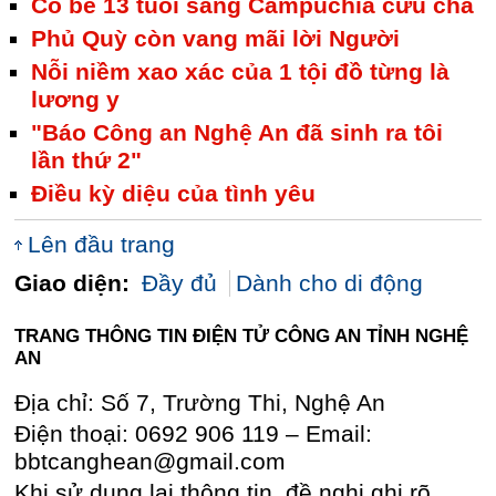
Cô bé 13 tuổi sang Campuchia cứu cha
Phủ Quỳ còn vang mãi lời Người
Nỗi niềm xao xác của 1 tội đồ từng là
lương y
"Báo Công an Nghệ An đã sinh ra tôi
lần thứ 2"
Điều kỳ diệu của tình yêu
Lên đầu trang
Giao diện:
Đầy đủ
Dành cho di động
TRANG THÔNG TIN ĐIỆN TỬ CÔNG AN TỈNH NGHỆ
AN
Địa chỉ: Số 7, Trường Thi, Nghệ An
Điện thoại: 0692 906 119 – Email:
bbtcanghean@gmail.com
Khi sử dụng lại thông tin, đề nghị ghi rõ