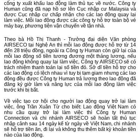
công ty xuất khẩu lao động làm thủ tục về nước. Công ty
Human cũng đã nạp hồ sơ lên Cục nhập cư Malaysia và
được Cục nhập cư chấp nhận cho các lao động quay lại
làm việc. Mỗi lao động được các công ty hỗ trợ toàn bộ vé
máy bay, phương tiện vận chuyển về tận nhà.
Theo bà Hồ Thị Thanh - Trưởng đại diện Văn phòng
AIRSECO tại Nghệ An thì mỗi lao động được hỗ trợ từ 14
đến 28 triệu đồng, ngoài ra Công ty Human còn giữ lại của
mỗi lao động số tiền tương đương một tháng lương, nếu
lao động không quay lại làm việc, Công ty AIRSECO sẽ có
trách nhiệm thanh toán lại số tiền đó. Sở dĩ tiền hỗ trợ cho
các lao động có lệch nhau vì tuy bị tạm giam nhưng các lao
động đều được Công ty Human trả lương theo lao động đã
đăng ký giờ làm và năng lực của mỗi lao động làm việc
trước khi bị bắt.
Về việc tạo cơ hội cho người lao động quay trở lại làm
việc, ông Trần Xuân Từ cho biết: Lao động Việt Nam có
nhu cầu quay trở lại làm việc thì Công ty Human
Connection và chi nhánh AIRSECO sẽ hoàn tất thủ tục
nhập cảnh sau 14 ngày kể từ ngày về Việt Nam, chi nhánh
sẽ hỗ trợ tiền ăn, đi lại và không thu thêm bất kỳ khoản tiền
nào của lao động.