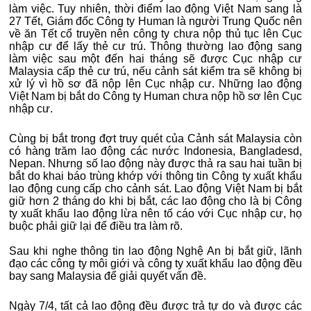
làm việc. Tuy nhiên, thời điểm lao động Việt Nam sang là
27 Tết, Giám đốc Công ty Human là người Trung Quốc nên
về ăn Tết cổ truyền nên công ty chưa nộp thủ tục lên Cục
nhập cư để lấy thẻ cư trú. Thông thường lao động sang
làm việc sau một đến hai tháng sẽ được Cục nhập cư
Malaysia cấp thẻ cư trú, nếu cảnh sát kiểm tra sẽ không bị
xử lý vì hồ sơ đã nộp lên Cục nhập cư. Những lao động
Việt Nam bị bắt do Công ty Human chưa nộp hồ sơ lên Cục
nhập cư.
Cùng bị bắt trong đợt truy quét của Cảnh sát Malaysia còn
có hàng trăm lao động các nước Indonesia, Bangladesd,
Nepan. Nhưng số lao động này được thả ra sau hai tuần bị
bắt do khai báo trùng khớp với thông tin Công ty xuất khẩu
lao động cung cấp cho cảnh sát. Lao động Việt Nam bị bắt
giữ hơn 2 tháng do khi bị bắt, các lao động cho là bị Công
ty xuất khẩu lao động lừa nên tố cáo với Cục nhập cư, họ
buộc phải giữ lại để điều tra làm rõ.
Sau khi nghe thông tin lao động Nghệ An bị bắt giữ, lãnh
đạo các công ty môi giới và công ty xuất khẩu lao động đều
bay sang Malaysia để giải quyết vấn đề.
Ngày 7/4, tất cả lao động đều được trả tự do và được các