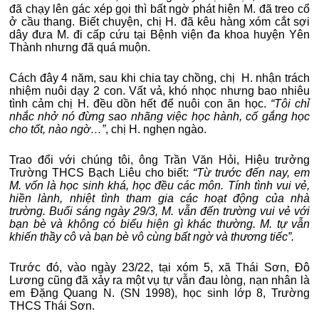
đã chạy lên gác xép gọi thì bất ngờ phát hiện M. đã treo cổ
ở cầu thang. Biết chuyện, chị H. đã kêu hàng xóm cắt sợi
dây đưa M. đi cấp cứu tại Bệnh viện đa khoa huyện Yên
Thành nhưng đã quá muộn.
Cách đây 4 năm, sau khi chia tay chồng, chị H. nhận trách
nhiệm nuôi dạy 2 con. Vất vả, khó nhọc nhưng bao nhiêu
tình cảm chị H. đều dồn hết để nuôi con ăn học.
“Tôi chỉ
nhắc nhở nó đừng sao nhãng việc học hành, cố gắng học
cho tốt, nào ngờ…”
, chị H. nghẹn ngào.
Trao đổi với chúng tôi, ông Trần Văn Hỏi, Hiệu trưởng
Trường THCS Bạch Liêu cho biết:
“Từ trước đến nay, em
M. vốn là học sinh khá, học đều các môn. Tính tình vui vẻ,
hiền lành, nhiệt tình tham gia các hoạt động của nhà
trường. Buổi sáng ngày 29/3, M. vẫn đến trường vui vẻ với
bạn bè và không có biểu hiện gì khác thường. M. tự vẫn
khiến thầy cô và bạn bè vô cùng bất ngờ và thương tiếc”.
Trước đó, vào ngày 23/22, tại xóm 5, xã Thái Sơn, Đô
Lương cũng đã xảy ra một vụ tự vẫn đau lòng, nạn nhân là
em Đặng Quang N. (SN 1998), học sinh lớp 8, Trường
THCS Thái Sơn.