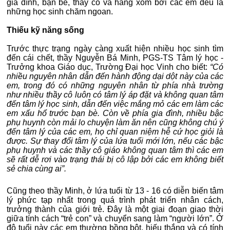
gia đình, bạn bè, thầy cô và hàng xóm bởi các em đều là
những học sinh chăm ngoan.
Thiếu kỹ năng sống
Trước thực trạng ngày càng xuất hiện nhiều học sinh tìm
đến cái chết, thầy Nguyễn Bá Minh, PGS-TS Tâm lý học -
Trưởng khoa Giáo dục, Trường Đại học Vinh cho biết:
“Có
nhiều nguyên nhân dẫn đến hành động dại dột này của các
em, trong đó có những nguyên nhân từ phía nhà trường
như nhiều thầy cô luôn có tâm lý áp đặt và không quan tâm
đến tâm lý học sinh, dẫn đến việc mắng mỏ các em làm các
em xấu hổ trước bạn bè. Còn về phía gia đình, nhiều bậc
phụ huynh còn mải lo chuyện làm ăn nên cũng không chú ý
đến tâm lý của các em, họ chỉ quan niệm hễ cứ học giỏi là
được. Sự thay đổi tâm lý của lứa tuổi mới lớn, nếu các bậc
phụ huynh và các thầy cô giáo không quan tâm thì các em
sẽ rất dễ rơi vào trạng thái bị cô lập bởi các em không biết
sẻ chia cùng ai”.
Cũng theo thầy Minh, ở lứa tuổi từ 13 - 16 có diễn biến tâm
lý phức tạp nhất trong quá trình phát triển nhân cách,
trưởng thành của giới trẻ. Đây là một giai đoạn giao thời
giữa tính cách “trẻ con” và chuyển sang làm “người lớn”. Ở
độ tuổi này các em thường bồng bột, hiếu thắng và có tính