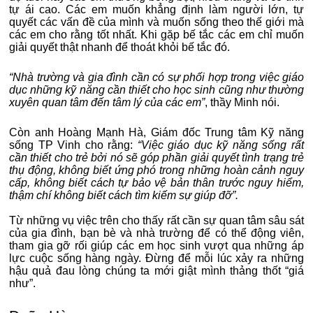
tự ái cao. Các em muốn khẳng định làm người lớn, tự
quyết các vấn đề của mình và muốn sống theo thế giới mà
các em cho rằng tốt nhất. Khi gặp bế tắc các em chỉ muốn
giải quyết thật nhanh để thoát khỏi bế tắc đó.
“Nhà trường và gia đình cần có sự phối hợp trong việc giáo
dục những kỹ năng cần thiết cho học sinh cũng như thường
xuyên quan tâm đến tâm lý của các em”
, thầy Minh nói.
Còn anh Hoàng Mạnh Hà, Giám đốc Trung tâm Kỹ năng
sống TP Vinh cho rằng:
“Việc giáo dục kỹ năng sống rất
cần thiết cho trẻ bởi nó sẽ góp phần giải quyết tình trạng trẻ
thụ động, không biết ứng phó trong những hoàn cảnh nguy
cấp, không biết cách tự bảo vệ bản thân trước nguy hiểm,
thậm chí không biết cách tìm kiếm sự giúp đỡ”.
Từ những vụ việc trên cho thấy rất cần sự quan tâm sâu sát
của gia đình, bạn bè và nhà trường để có thể động viên,
tham gia gỡ rối giúp các em học sinh vượt qua những áp
lực cuộc sống hàng ngày. Đừng để mỗi lúc xảy ra những
hậu quả đau lòng chúng ta mới giật mình thảng thốt “giá
như”.