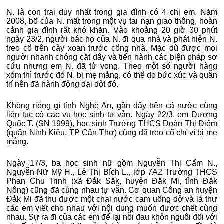
N. là con trai duy nhất trong gia đình có 4 chị em. Năm
2008, bố của N. mất trong một vụ tai nạn giao thông, hoàn
cảnh gia đình rất khó khăn. Vào khoảng 20 giờ 30 phút
ngày 23/2, người bác họ của N. đi qua nhà và phát hiện N.
treo cổ trên cây xoan trước cổng nhà. Mặc dù được mọi
người nhanh chóng cắt dây và tiến hành các biện pháp sơ
cứu nhưng em N. đã tử vong. Theo một số người hàng
xóm thì trước đó N. bị mẹ mắng, có thể do bức xúc và quẫn
trí nên đã hành động dại dột đó.
Không riêng gì tỉnh Nghệ An, gần đây trên cả nước cũng
liên tục có các vụ học sinh tự vẫn. Ngày 22/3, em Dương
Quốc T. (SN 1999), học sinh Trường THCS Đoàn Thị Điểm
(quận Ninh Kiều, TP Cần Thơ) cũng đã treo cổ chỉ vì bị mẹ
mắng.
Ngày 17/3, ba học sinh nữ gồm Nguyễn Thị Cẩm N.,
Nguyễn Nữ Mỹ H., Lê Thị Bích L., lớp 7A2 Trường THCS
Phan Chu Trinh (xã Đắk Sắk, huyện Đắk Mi, tỉnh Đắk
Nông) cũng đã cùng nhau tự vẫn. Cơ quan Công an huyện
Đắk Mi đã thu được một chai nước cam uống dở và lá thư
các em viết cho nhau với nội dung muốn được chết cùng
nhau. Sự ra đi của các em để lại nỗi đau khôn nguôi đối với