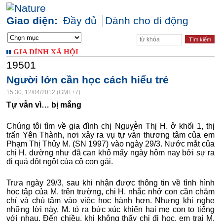
Giao diện:
Đầy đủ
Dành cho di động
GIA ĐÌNH XÃ HỘI
19501
Người lớn cần học cách hiểu trẻ
15:30, 12/04/2012 (GMT+7)
Tự vẫn vì… bị mắng
Chúng tôi tìm về gia đình chị Nguyễn Thị H. ở khối 1, thị
trấn Yên Thành, nơi xảy ra vụ tự vẫn thương tâm của em
Phạm Thị Thủy M. (SN 1997) vào ngày 29/3. Nước mắt của
chị H. dường như đã cạn khô mấy ngày hôm nay bởi sự ra
đi quá đột ngột của cô con gái.
Trưa ngày 29/3, sau khi nhận được thông tin về tình hình
học tập của M. trên trường, chị H. nhắc nhở con cần chăm
chỉ và chú tâm vào việc học hành hơn. Nhưng khi nghe
những lời này, M. tỏ ra bức xúc khiến hai mẹ con to tiếng
với nhau. Đến chiều, khi không thấy chị đi học, em trai M.