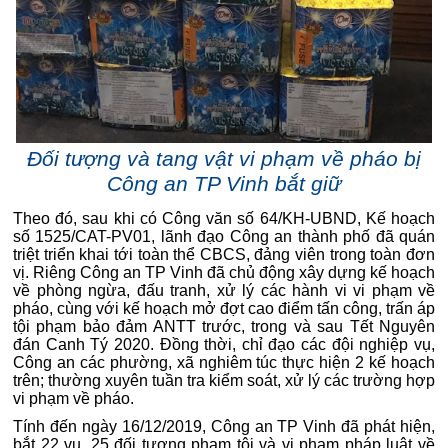
Đối tượng và tang vật vi phạm về pháo bị
Công an TP Vinh bắt giữ
Theo đó, sau khi có Công văn số 64/KH-UBND, Kế hoạch
số 1525/CAT-PV01, lãnh đạo Công an thành phố đã quán
triệt triển khai tới toàn thể CBCS, đảng viên trong toàn đơn
vị. Riêng Công an TP Vinh đã chủ động xây dựng kế hoạch
về phòng ngừa, đấu tranh, xử lý các hành vi vi phạm về
pháo, cùng với kế hoạch mở đợt cao điểm tấn công, trấn áp
tội phạm bảo đảm ANTT trước, trong và sau Tết Nguyên
đán Canh Tý 2020. Đồng thời, chỉ đạo các đội nghiệp vụ,
Công an các phường, xã nghiêm túc thực hiện 2 kế hoạch
trên; thường xuyên tuần tra kiểm soát, xử lý các trường hợp
vi phạm về pháo.
Tính đến ngày 16/12/2019, Công an TP Vinh đã phát hiện,
bắt 22 vụ, 25 đối tượng phạm tội và vi phạm pháp luật về