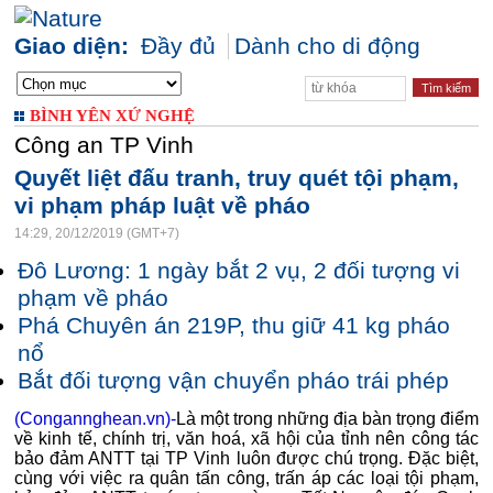
Giao diện:
Đầy đủ
Dành cho di động
BÌNH YÊN XỨ NGHỆ
Công an TP Vinh
Quyết liệt đấu tranh, truy quét tội phạm,
vi phạm pháp luật về pháo
14:29, 20/12/2019 (GMT+7)
Đô Lương: 1 ngày bắt 2 vụ, 2 đối tượng vi
phạm về pháo
Phá Chuyên án 219P, thu giữ 41 kg pháo
nổ
Bắt đối tượng vận chuyển pháo trái phép
(Congannghean.vn)-
Là một trong những địa bàn trọng điểm
về kinh tế, chính trị, văn hoá, xã hội của tỉnh nên công tác
bảo đảm ANTT tại TP Vinh luôn được chú trọng. Đặc biệt,
cùng với việc ra quân tấn công, trấn áp các loại tội phạm,