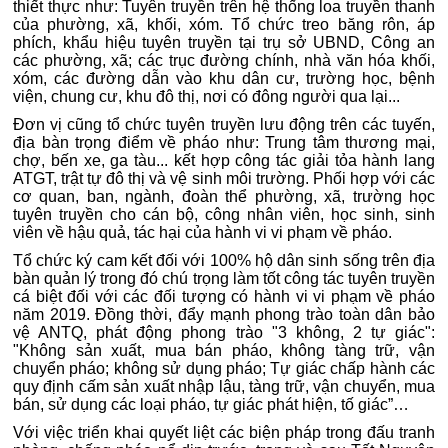
thiết thực như: Tuyên truyền trên hệ thống loa truyền thanh
của phường, xã, khối, xóm. Tổ chức treo băng rôn, áp
phích, khẩu hiệu tuyên truyền tại trụ sở UBND, Công an
các phường, xã; các trục đường chính, nhà văn hóa khối,
xóm, các đường dẫn vào khu dân cư, trường học, bệnh
viện, chung cư, khu đô thị, nơi có đông người qua lại...
Đơn vị cũng tổ chức tuyên truyền lưu động trên các tuyến,
địa bàn trọng điểm về pháo như: Trung tâm thương mại,
chợ, bến xe, ga tàu... kết hợp công tác giải tỏa hành lang
ATGT, trật tự đô thị và vệ sinh môi trường. Phối hợp với các
cơ quan, ban, ngành, đoàn thể phường, xã, trường học
tuyên truyền cho cán bộ, công nhân viên, học sinh, sinh
viên về hậu quả, tác hại của hành vi vi phạm về pháo.
Tổ chức ký cam kết đối với 100% hộ dân sinh sống trên địa
bàn quản lý trong đó chú trọng làm tốt công tác tuyên truyền
cá biệt đối với các đối tượng có hành vi vi phạm về pháo
năm 2019.
Đồng thời, đẩy mạnh phong trào toàn dân bảo
vệ ANTQ, phát động phong trào "3 không, 2 tự giác":
"Không sản xuất, mua bán pháo, không tàng trữ, vận
chuyển pháo; không sử dụng pháo; Tự giác chấp hành các
quy định cấm sản xuất nhập lậu, tàng trữ, vận chuyển, mua
bán, sử dụng các loại pháo, tự giác phát hiện, tố giác”…
Với việc triển khai quyết liệt các biện pháp trong đấu tranh