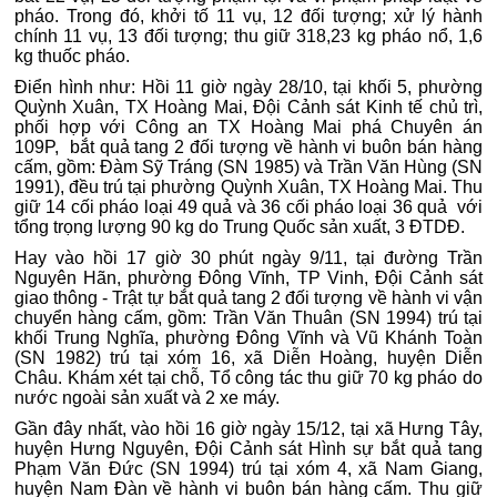
pháo. Trong đó, khởi tố 11 vụ, 12 đối tượng; xử lý hành
chính 11 vụ, 13 đối tượng; thu giữ 318,23 kg pháo nổ, 1,6
kg thuốc pháo.
Điển hình như: Hồi 11 giờ ngày 28/10, tại khối 5, phường
Quỳnh Xuân, TX Hoàng Mai, Đội Cảnh sát Kinh tế chủ trì,
phối hợp với Công an TX Hoàng Mai phá Chuyên án
109P, bắt quả tang 2 đối tượng về hành vi buôn bán hàng
cấm, gồm: Đàm Sỹ Tráng (SN 1985) và Trần Văn Hùng (SN
1991), đều trú tại phường Quỳnh Xuân, TX Hoàng Mai. Thu
giữ 14 cối pháo loại 49 quả và 36 cối pháo loại 36 quả với
tổng trọng lượng 90 kg do Trung Quốc sản xuất, 3 ĐTDĐ.
Hay vào hồi 17 giờ 30 phút ngày 9/11, tại đường Trần
Nguyên Hãn, phường Đông Vĩnh, TP Vinh, Đội Cảnh sát
giao thông - Trật tự bắt quả tang 2 đối tượng về hành vi vận
chuyển hàng cấm, gồm: Trần Văn Thuân (SN 1994) trú tại
khối Trung Nghĩa, phường Đông Vĩnh và Vũ Khánh Toàn
(SN 1982) trú tại xóm 16, xã Diễn Hoàng, huyện Diễn
Châu. Khám xét tại chỗ, Tổ công tác thu giữ 70 kg pháo do
nước ngoài sản xuất và 2 xe máy.
Gần đây nhất, vào hồi 16 giờ ngày 15/12, tại xã Hưng Tây,
huyện Hưng Nguyên, Đội Cảnh sát Hình sự bắt quả tang
Phạm Văn Đức (SN 1994) trú tại xóm 4, xã Nam Giang,
huyện Nam Đàn về hành vi buôn bán hàng cấm. Thu giữ