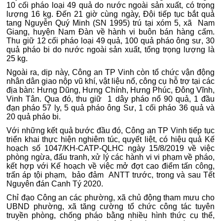
10 cối pháo loại 49 quả do nước ngoài sản xuất, có trọng
lượng 16 kg. Đến 21 giờ cùng ngày, Đội tiếp tục bắt quả
tang Nguyễn Quý Minh (SN 1995) trú tại xóm 5, xã Nam
Giang, huyện Nam Đàn về hành vi buôn bán hàng cấm.
Thu giữ 12 cối pháo loại 49 quả, 100 quả pháo ông sư, 30
quả pháo bi do nước ngoài sản xuất, tổng trọng lượng là
25 kg.
Ngoài ra, dịp này, Công an TP Vinh còn tổ chức vận động
nhân dân giao nộp vũ khí, vật liệu nổ, công cụ hỗ trợ tại các
địa bàn: Hưng Dũng, Hưng Chính, Hưng Phúc, Đông Vĩnh,
Vinh Tân. Qua đó, thu giữ 1 dây pháo nổ 90 quả, 1 đầu
đạn pháo 57 ly, 5 quả pháo ông Sư, 1 cối pháo 36 quả và
20 quả pháo bi.
Với những kết quả bước đầu đó, Công an TP Vinh tiếp tục
triển khai thực hiện nghiêm túc, quyết liệt, có hiệu quả Kế
hoạch số 1047/KH-CATP-QLHC ngày 15/8/2019 về việc
phòng ngừa, đấu tranh, xử lý các hành vi vi phạm về pháo,
kết hợp với Kế hoạch về việc mở đợt cao điểm tấn công,
trấn áp tội phạm, bảo đảm ANTT trước, trong và sau Tết
Nguyên đán Canh Tý 2020.
Chỉ đạo Công an các phường, xã chủ động tham mưu cho
UBND phường, xã tăng cường tổ chức công tác tuyên
truyền phòng, chống pháo bằng nhiều hình thức cụ thể,